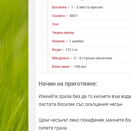
Босилек
– 1 - 2 листа пресен
Сьомга
– 300 г
Сол
Черен пипер
Канела
– 1 щипка
Къри
– 1/2 ч.л.
Магданоз
– 3 - 4 стръка наситнен
Бяло вино
– 150 мл
Начин на приготвяне
Измийте ориза без да го киснете във вод
листата босилек със скълцания чесън.
Щом чесънът леко покафенее, махнете бос
сипете граха.