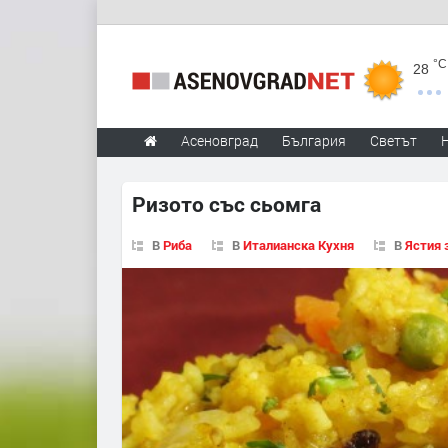
°C
28
Асеновград
България
Светът
Ризото със сьомга
В
Риба
В
Италианска Кухня
В
Ястия 