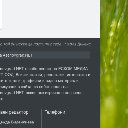
 той би искал да постъпи с тебе. - Чарлз Дикенс
а Asenovgrad.NET
novgrad.NET е собственост на ЕСКОМ МЕДИА
П ООД. Всички статии, репортажи, интервюта и
ги текстови, графични и видео материали,
ликувани в сайта, са собственост на
novgrad.NET, освен ако изрично е посочено
го.
авен редактор
Телефони
ежда Виденлиева