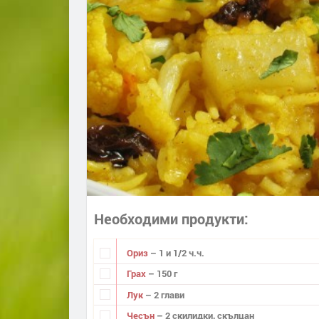
Необходими продукти
Ориз
– 1 и 1/2 ч.ч.
Грах
– 150 г
Лук
– 2 глави
Чесън
– 2 скилидки, скълцан