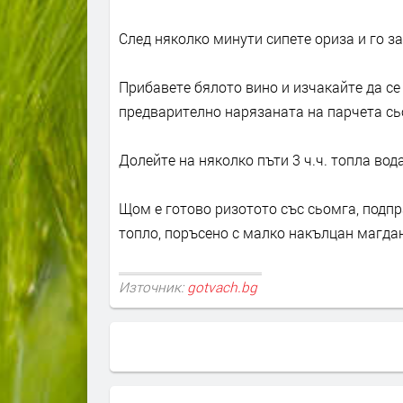
След няколко минути сипете ориза и го з
Прибавете бялото вино и изчакайте да се 
предварително нарязаната на парчета сь
Долейте на няколко пъти 3 ч.ч. топла вода
Щом е готово ризотото със сьомга, подпр
топло, поръсено с малко накълцан магда
Източник:
gotvach.bg