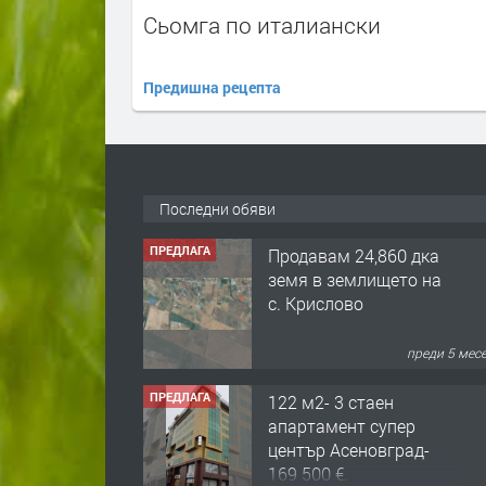
Сьомга по италиански
Предишна рецепта
Последни обяви
ПРЕДЛАГА
Продавам 24,860 дка
земя в землището на
с. Крислово
преди 5 мес
ПРЕДЛАГА
122 м2- 3 стаен
апартамент супер
център Асеновград-
169 500 €.