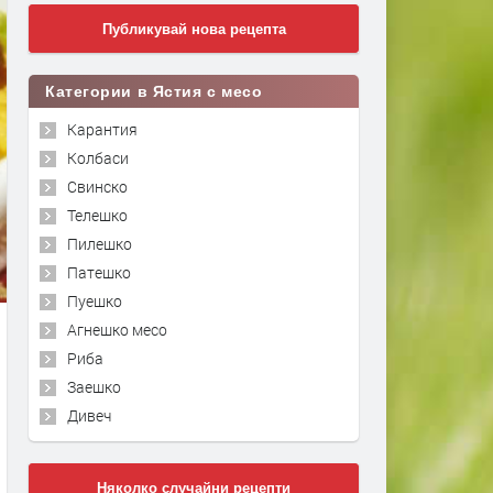
Публикувай нова рецепта
Категории в Ястия с месо
Карантия
Колбаси
Свинско
Телешко
Пилешко
Патешко
Пуешко
Агнешко месо
Риба
Заешко
Дивеч
Няколко случайни рецепти