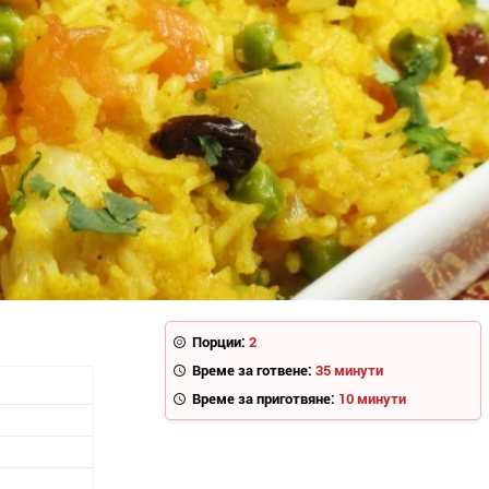
Порции:
2
Време за готвене:
35 минути
Време за приготвяне:
10 минути