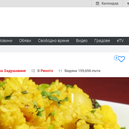
Календар
Новини
Обяви
Свободно време
Видео
Градове
eTV
0
за Задушаване
В
Ризото
Видяна 159,656 пъти