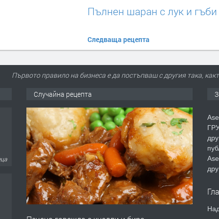
Пълнен шаран с лук и гъби
Следваща рецепта
Първото правило на бизнеса е да постъпваш с другия така, както
Случайна рецепта
З
Ase
ГРУ
дру
пуб
Ase
еца
дру
Гл
Над