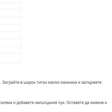
а. Загрейте в широк тиган малко мазнина и запържете
илека и добавете накълцания лук. Оставете да омекне и