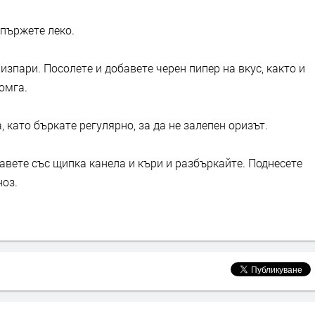
апържете леко.
изпари. Посолете и добавете черен пипер на вкус, както и
омга.
, като бъркате регулярно, за да не залепен оризът.
авете със щипка канела и къри и разбъркайте. Поднесете
ноз.