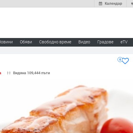
Календар
Новини
Обяви
Свободно време
Видео
Градове
eTV
0
а
Видяна 109,444 пъти