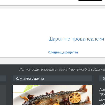
Шаран по провансалски
Следваща рецепта
Логиката ще те заведе от точка А до точка Б. Въображе
Случайна рецепта
З
Ase
ГРУ
дру
пуб