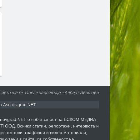
нието ще те заведе навсякъде. - Алберт Айнщайн
а Asenovgrad.NET
novgrad.NET е собственост на ЕСКОМ МЕДИА
П ООД. Всички статии, репортажи, интервюта и
ги текстови, графични и видео материали,
ликувани в сайта, са собственост на