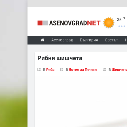
°C
35
Асеновград
България
Светът
Рибни шишчета
В
Риба
В
Ястия за Печене
В
Шишчет