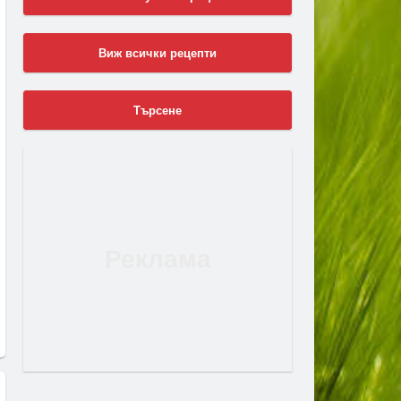
Виж всички рецепти
Търсене