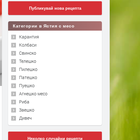
Публикувай нова рецепта
Категории в Ястия с месо
Карантия
Колбаси
Свинско
Телешко
Пилешко
Патешко
Пуешко
Агнешко месо
Риба
Заешко
Дивеч
Няколко случайни рецепти