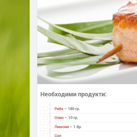
Необходими продукти
Риба
– 180 гр.
Олио
– 10 гр.
Лимони
– 1 бр.
Сол