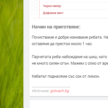
Черен пипер
Дафинов лист
Начин на приготвяне
Почистваме и добре измиваме рибата. На
оставяме да престои около 1 час.
Парчетата риба набождаме на шиш, като 
не много силен огън. Мажем с олио от вр
Кебапът поднасяме със сок от лимон.
Източник:
gotvach.bg