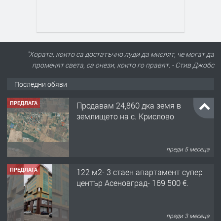
"Хората, които са достатъчно луди да мислят, че могат да
променят света, са онези, които го правят. - Стив Джобс
Последни обяви
ПРЕДЛАГА
Продавам 24,860 дка земя в
землището на с. Крислово
преди 5 месеца
ПРЕДЛАГА
122 м2- 3 стаен апартамент супер
център Асеновград- 169 500 €.
преди 3 месеца