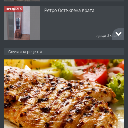
ПРЕДЛАГА
Ретро Остъклена врата
преди 3 месеца
ПРЕДЛАГА
🌟HYUNDAI i10 - 2024 | Само 55 лв./
Случайна рецепта
ден от DL RENT🌟
преди 10 месеца
ПРЕДЛАГА
Професионална броячна машина -
със сертификат от ЕЦБ
преди 1 година
ПРЕДЛАГА
Професионална зеленчукорезачка