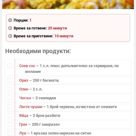
Порции:
1
Време за готвене:
25 минути
Време за приготвяне:
10 минути
Необходими продукти
Соев сос
– 1 с.л. плюс допълнително за сервиране, по
желание
Ориз
– 250 г басмати,
Олио
– 2 с.л.
Чесън
– 2 скилидки
Люти чушки
– 1 брой червена, изчистена от семките
Яйца
– 2 броя разбити
Грах
– 200 г замразен
Лук
– 1 връзка зелен нарязан на ситно