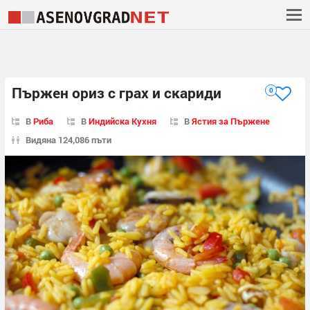
Пържен ориз с грах и скариди
0
В
Риба
В
Индийска Кухня
В
Ястия за Пържене
Видяна 124,086 пъти