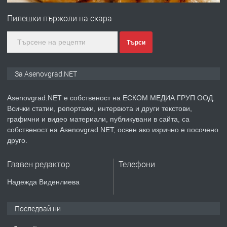
за заведения и дома
Пилешки пържоли на скара
преди 1 година
Търси
ПРЕДЛАГА
Дава под наем Асеновград
За Asenovgrad.NET
Asenovgrad.NET е собственост на ЕСКОМ МЕДИА ГРУП ООД.
Всички статии, репортажи, интервюта и други текстови,
преди 2 години
графични и видео материали, публикувани в сайта, са
собственост на Asenovgrad.NET, освен ако изрично е посочено
ПРЕДЛАГА
Давам индивидуалани уроци по
друго.
Немски език
Главен редактор
Телефони
преди 2 години
Надежда Виденлиева
ПРЕДЛАГА
ремонт на покриви
Последвай ни