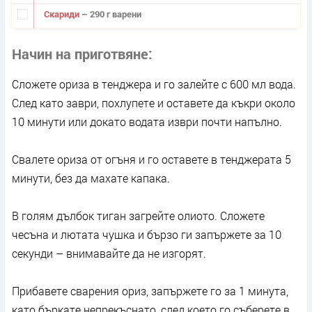
Скариди
– 290 г варени
Начин на приготвяне
Сложете ориза в тенджера и го залейте с 600 мл вода.
След като заври, похлупете и оставете да къкри около
10 минути или докато водата изври почти напълно.
Свалете ориза от огъня и го оставете в тенджерата 5
минути, без да махате капака.
В голям дълбок тиган загрейте олиото. Сложете
чесъна и лютата чушка и бързо ги запържете за 10
секунди – внимавайте да не изгорят.
Прибавете сварения ориз, запържете го за 1 минута,
като бъркате непрекъснато, след което го съберете в