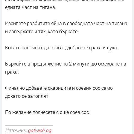
едната част на тигана.
Изсипете разбитите яйца в свободната част на тигана
и запържете и тях, като бъркате.
Когато започнат да стягат, добавете граха и лука.
Бъркайте в продължение на 2 минути, до омекване на
граха.
Финално добавете скаридите и соевия сос само
докато се затоплят.
По желание поднесете с още соев сос.
Източник:
gotvach.bg