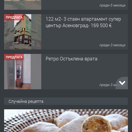
преди 5 месеца
ПРЕДЛАГА
122 м2- 3 стаен апартамент супер
център Асеновград- 169 500 €.
преди 3 месеца
ПРЕДЛАГА
Ретро Остъклена врата
преди 3 месеца
ПРЕДЛАГА
🌟HYUNDAI i10 - 2024 | Само 55 лв./
Случайна рецепта
ден от DL RENT🌟
преди 10 месеца