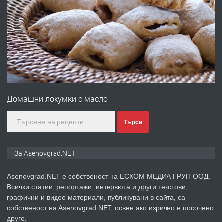
ПРЕДЛАГА
Професионална броячна машина -
със сертификат от ЕЦБ
преди 1 година
ПРЕДЛАГА
Професионална зеленчукорезачка
за заведения и дома
Домашни локумки с масло
преди 1 година
Търси
ПРЕДЛАГА
Дава под наем Асеновград
За Asenovgrad.NET
Asenovgrad.NET е собственост на ЕСКОМ МЕДИА ГРУП ООД.
Всички статии, репортажи, интервюта и други текстови,
преди 2 години
графични и видео материали, публикувани в сайта, са
собственост на Asenovgrad.NET, освен ако изрично е посочено
ПРЕДЛАГА
Давам индивидуалани уроци по
друго.
Немски език