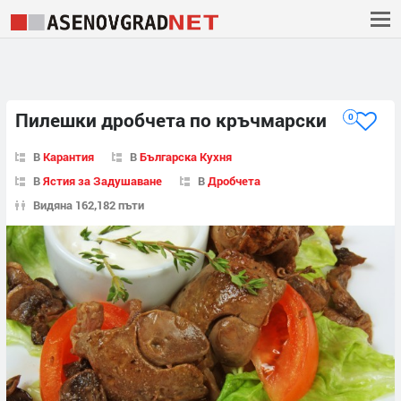
Пилешки дробчета по кръчмарски
0
В
Карантия
В
Българска Кухня
В
Ястия за Задушаване
В
Дробчета
Видяна 162,182 пъти