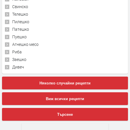
Свинско
Телешко
Пилешко
Патешко
Пуешко
Агнешко месо
Риба
Заешко
Дивеч
Няколко случайни рецепти
Виж всички рецепти
Търсене