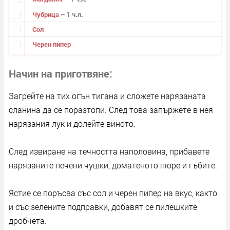
Чубрица
– 1 ч.л.
Сол
Черен пипер
Начин на приготвяне
Загрейте на тих огън тигана и сложете нарязаната
сланина да се поразтопи. След това запържете в нея
нарязания лук и долейте виното.
След извиране на течността наполовина, прибавете
нарязаните печени чушки, доматеното пюре и гъбите.
Ястие се поръсва със сол и черен пипер на вкус, както
и със зелените подправки, добавят се пилешките
дробчета.