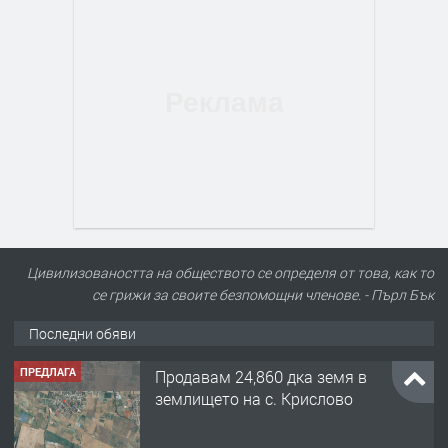
Цивилизоваността на обществото се определя от това, как то
се грижи за своите безпомощни членове. - Пърл Бък
Последни обяви
ПРЕДЛАГА
Продавам 24,860 дка земя в
землището на с. Крислово