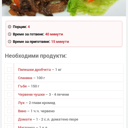
Порции:
4
Време за готвене:
40 минути
Време за приготвяне:
15 минути
Необходими продукти
Пилешки дробчета
– 1 кг
Сланина
– 100 г
Гъби
– 150 г
Червени чушки
– 3 - 4 печени
Лук
– 2 глави кромид
Вино
– 1 ч.ч. червено
Домати
– 1 - 2 с.л. доматено пюре
Магданоз
– 1 ч.л.