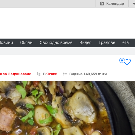
Календар
Новини
Обяви
Свободно време
Видео
Градове
eTV
0
я за Задушаване
В
Яхнии
Видяна 140,659 пъти