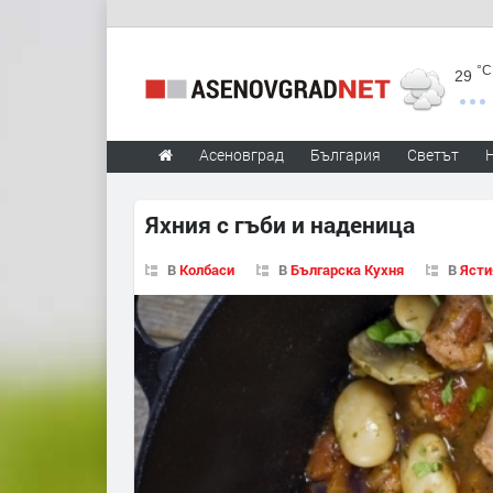
°C
29
Асеновград
България
Светът
Яхния с гъби и наденица
В
Колбаси
В
Българска Кухня
В
Ясти