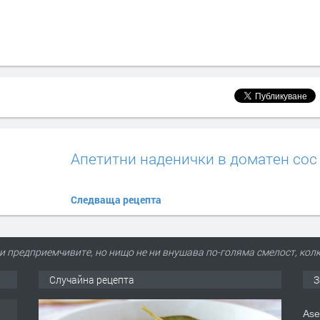
Апетитни наденички в доматен сос
Следваща рецепта
 предприемчивите, но нищо не ни внушава по-голяма смелост, кол
Случайна рецепта
З
Ase