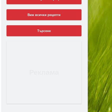
Виж всички рецепти
Търсене