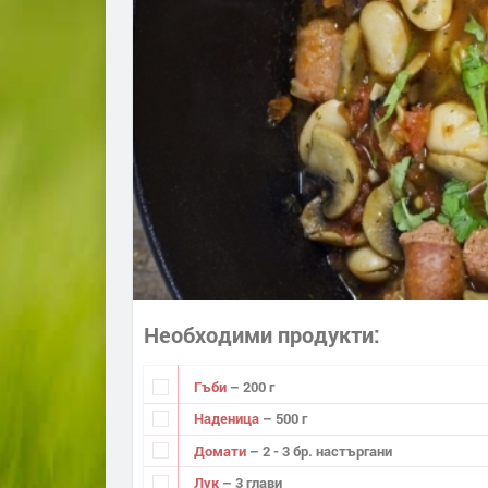
Необходими продукти
Гъби
– 200 г
Наденица
– 500 г
Домати
– 2 - 3 бр. настъргани
Лук
– 3 глави