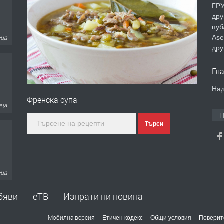
ГРУ
дру
пуб
Ase
еца
дру
Гл
Над
Френска супа
еца
П
Търси
еца
бяви
еТВ
Изпрати ни новина
Мобилна версия
Етичен кодекс
Общи условия
Поверит