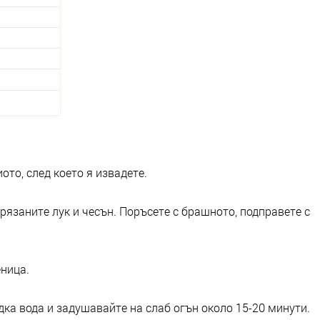
ото, след което я извадете.
язаните лук и чесън. Поръсете с брашното, подправете с
еница.
ка вода и задушавайте на слаб огън около 15-20 минути.