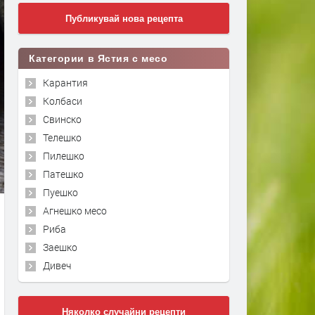
Публикувай нова рецепта
Категории в Ястия с месо
Карантия
Колбаси
Свинско
Телешко
Пилешко
Патешко
Пуешко
Агнешко месо
Риба
Заешко
Дивеч
Няколко случайни рецепти