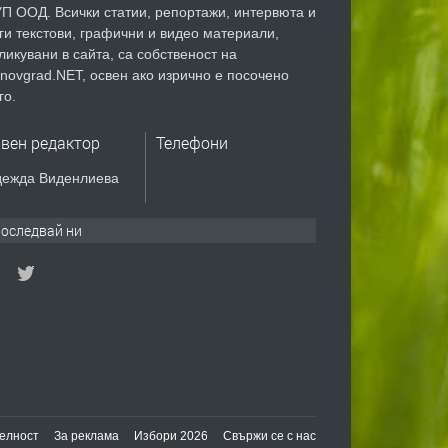
П ООД. Всички статии, репортажи, интервюта и
ги текстови, графични и видео материали,
ликувани в сайта, са собственост на
novgrad.NET, освен ако изрично е посочено
го.
авен редактор
Телефони
ежда Виденлиева
оследвай ни
елност
За реклама
Избори 2026
Свържи се с нас