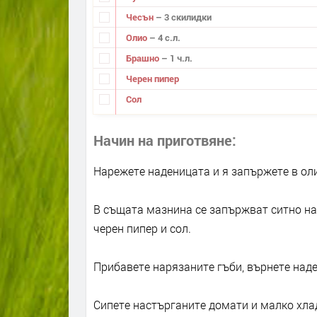
Чесън
– 3 скилидки
Олио
– 4 с.л.
Брашно
– 1 ч.л.
Черен пипер
Сол
Начин на приготвяне
Нарежете наденицата и я запържете в оли
В същата мазнина се запържват ситно нар
черен пипер и сол.
Прибавете нарязаните гъби, върнете над
Сипете настърганите домати и малко хлад