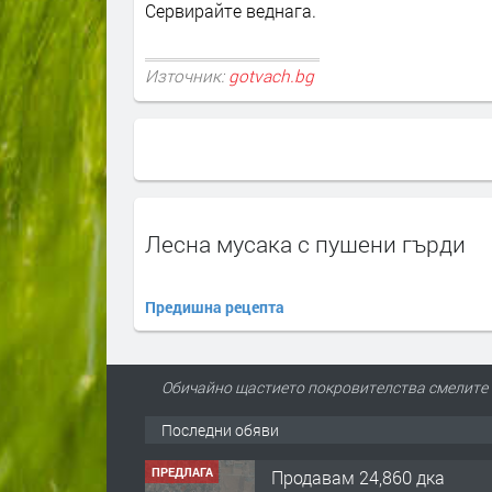
Сервирайте веднага.
Източник:
gotvach.bg
Лесна мусака с пушени гърди
Предишна рецепта
Обичайно щастието покровителства смелите и
Последни обяви
ПРЕДЛАГА
Продавам 24,860 дка