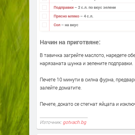
Подправки
– 2 с.л. по вкус зелени
Прясно мляко
– 4 с.л.
Сол
– на вкус
Начин на приготвяне
В тавичка загрейте маслото, наредете об
нарязаната шунка и зелените подправки.
Печете 10 минути в силна фурна, предвар
залейте доматите.
Печете, докато се стегнат яйцата и изклю
Източник:
gotvach.bg