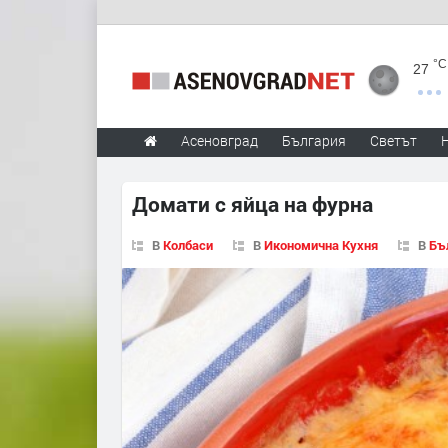
°C
27
Асеновград
България
Светът
Домати с яйца на фурна
В
Колбаси
В
Икономична Кухня
В
Бъ