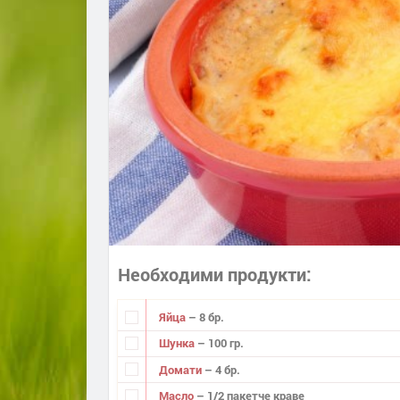
Необходими продукти
Яйца
– 8 бр.
Шунка
– 100 гр.
Домати
– 4 бр.
Масло
– 1/2 пакетче краве