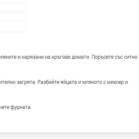
елените и нарязани на кръгове домати. Поръсете със ситно
ително загрята. Разбийте яйцата и млякото с миксер и
чете фурната.