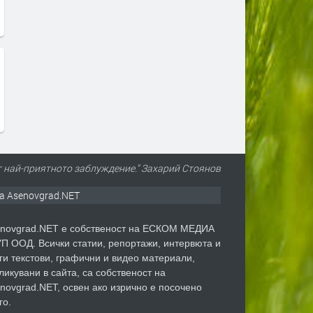
т най-приятното заблуждение." Захарий Стоянов
а Asenovgrad.NET
novgrad.NET е собственост на ЕСКОМ МЕДИА
П ООД. Всички статии, репортажи, интервюта и
ги текстови, графични и видео материали,
ликувани в сайта, са собственост на
novgrad.NET, освен ако изрично е посочено
го.