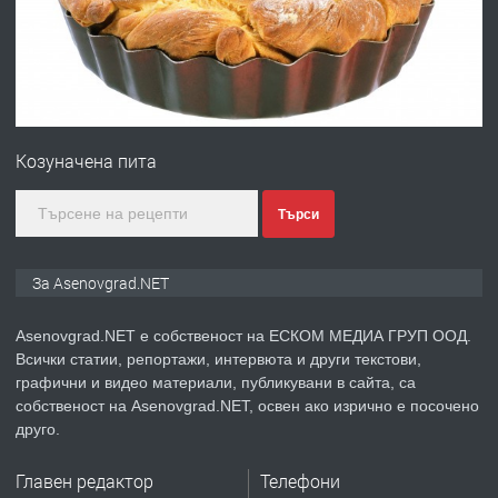
преди 1 година
ПРЕДЛАГА
Професионална зеленчукорезачка
за заведения и дома
Козуначена пита
преди 1 година
Търси
ПРЕДЛАГА
Дава под наем Асеновград
За Asenovgrad.NET
Asenovgrad.NET е собственост на ЕСКОМ МЕДИА ГРУП ООД.
Всички статии, репортажи, интервюта и други текстови,
преди 2 години
графични и видео материали, публикувани в сайта, са
собственост на Asenovgrad.NET, освен ако изрично е посочено
ПРЕДЛАГА
Давам индивидуалани уроци по
друго.
Немски език
Главен редактор
Телефони