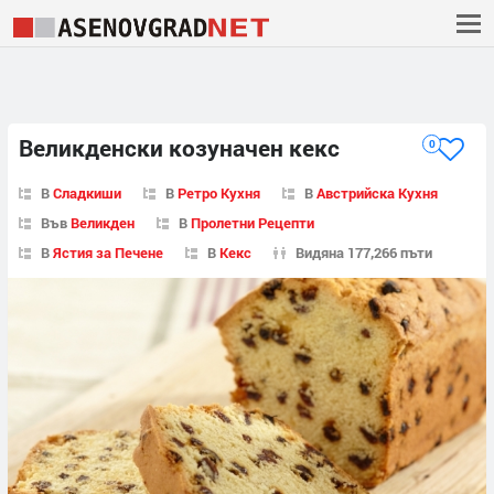
Великденски козуначен кекс
0
В
Сладкиши
В
Ретро Кухня
В
Австрийска Кухня
Във
Великден
В
Пролетни Рецепти
В
Ястия за Печене
В
Кекс
Видяна 177,266 пъти