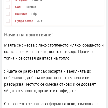
Сол
– 1 щипка
Ванилия
– 1 бр.
Пудра захар
– 30 г
Начин на приготвяне
Маята се смесва с леко стопленото мляко, брашното и
солта и се омесва тесто, което е твърдо. Прави се
топка и се оставя да втаса на топло.
Яйцата се разбиват със захарта и ванилията до
побеляване, добавя се разтопеното масло и се
разбърква. Тестото се омесва отново и се добавят
яйцата с маслото, орехите и стафидите.
С това тесто се напълва форма за кекс, намазана с