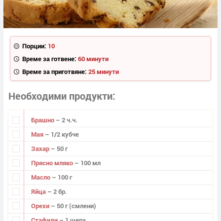
Порции:
10
Време за готвене:
60 минути
Време за приготвяне:
25 минути
Необходими продукти
Брашно
– 2 ч.ч.
Мая
– 1/2 кубче
Захар
– 50 г
Прясно мляко
– 100 мл
Масло
– 100 г
Яйца
– 2 бр.
Орехи
– 50 г (смлени)
Стафиди
– 1 шепа