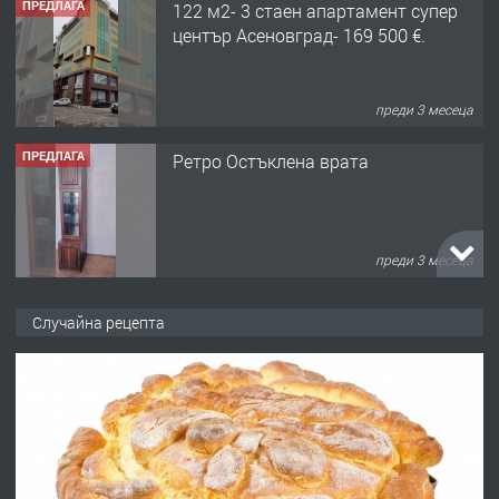
ПРЕДЛАГА
122 м2- 3 стаен апартамент супер
център Асеновград- 169 500 €.
преди 3 месеца
ПРЕДЛАГА
Ретро Остъклена врата
преди 3 месеца
ПРЕДЛАГА
🌟HYUNDAI i10 - 2024 | Само 55 лв./
Случайна рецепта
ден от DL RENT🌟
преди 10 месеца
ПРЕДЛАГА
Професионална броячна машина -
със сертификат от ЕЦБ