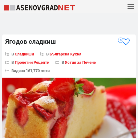
Ягодов сладкиш
0
В
Сладкиши
В
Българска Кухня
В
Пролетни Рецепти
В
Ястия за Печене
Видяна 161,770 пъти