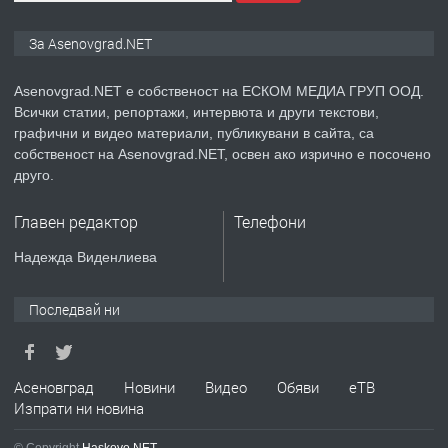
ПРЕДЛАГА
Дава под наем Асеновград
За Asenovgrad.NET
Asenovgrad.NET е собственост на ЕСКОМ МЕДИА ГРУП ООД.
Всички статии, репортажи, интервюта и други текстови,
преди 2 години
графични и видео материали, публикувани в сайта, са
собственост на Asenovgrad.NET, освен ако изрично е посочено
ПРЕДЛАГА
Давам индивидуалани уроци по
друго.
Немски език
Главен редактор
Телефони
преди 2 години
Надежда Виденлиева
ПРЕДЛАГА
ремонт на покриви
Последвай ни
преди 2 години
Асеновград
Новини
Видео
Обяви
еТВ
Изпрати ни новина
ПРЕДЛАГА
Висококачествени Целофанови
© Copyright
Haskovo.NET