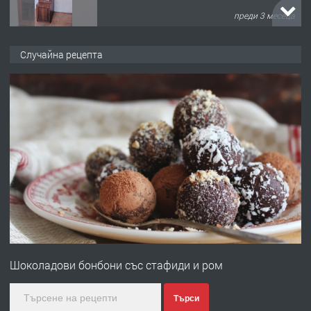
преди 3 месеца
ПРЕДЛАГА
🌟HYUNDAI i10 - 2024 | Само 55 лв./
Случайна рецепта
ден от DL RENT🌟
преди 10 месеца
ПРЕДЛАГА
Професионална броячна машина -
със сертификат от ЕЦБ
преди 1 година
ПРЕДЛАГА
Професионална зеленчукорезачка
за заведения и дома
Шоколадови бонбони със стафиди и ром
преди 1 година
Търси