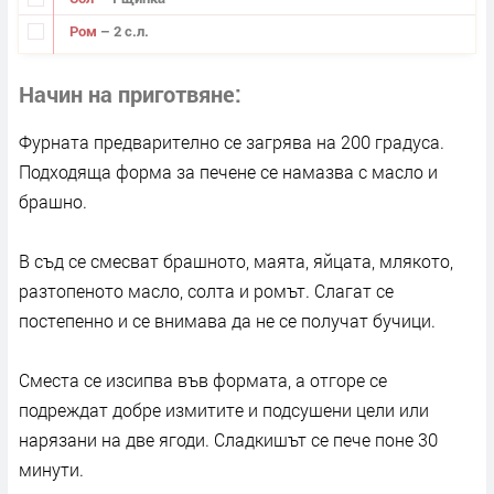
Ром
– 2 с.л.
Начин на приготвяне
Фурната предварително се загрява на 200 градуса.
Подходяща форма за печене се намазва с масло и
брашно.
В съд се смесват брашното, маята, яйцата, млякото,
разтопеното масло, солта и ромът. Слагат се
постепенно и се внимава да не се получат бучици.
Сместа се изсипва във форматa, а отгоре се
подреждат добре измитите и подсушени цели или
нарязани на две ягоди. Сладкишът се пече поне 30
минути.