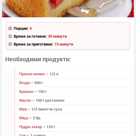
Порции:
4
Време за готвене:
35 минути
Време за приготвяне:
15 минути
Необходими продукти
Прясно мляко
– 1/2 л
Ягоди
– 500 г
Брашно
– 150 г
Масло
– 100 г разтопено
Мая
– 1/2 пакетче суха
Яйца
– 2 бр.
Пудра захар
– 125 г
Сол
– 1 щипка