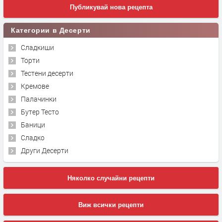
Публикувай нова рецепта
Категории в Десерти
Сладкиши
Торти
Тестени десерти
Кремове
Палачинки
Бутер Тесто
Баници
Сладко
Други Десерти
Няколко случайни рецепти
Виж всички рецепти