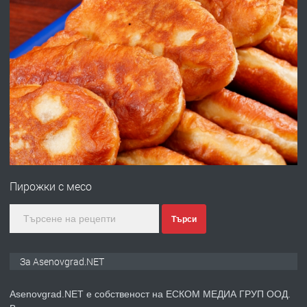
преди 10 месеца
ПРЕДЛАГА
Професионална броячна машина -
със сертификат от ЕЦБ
преди 1 година
ПРЕДЛАГА
Професионална зеленчукорезачка
за заведения и дома
Пирожки с месо
преди 1 година
Търси
ПРЕДЛАГА
Дава под наем Асеновград
За Asenovgrad.NET
Asenovgrad.NET е собственост на ЕСКОМ МЕДИА ГРУП ООД.