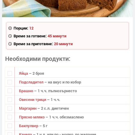
Порции:
12
Време за готвене:
45 минути
Време за приготвяне:
20 минути
Необходими продукти
Яйца
– 2 броя
Подсладител
– на вкус и по избор
Брашно
– 1 ч.ч. пълнозърнесто
Овесени трици
– 1 ч.ч.
Маргарин
– 2 с.л. диетичен
Прясно мляко
– 1 ч.ч. обезмаслено
Бакпулвер
– 5 г
Канела
– 1 ч.л. или по - малко, по желание