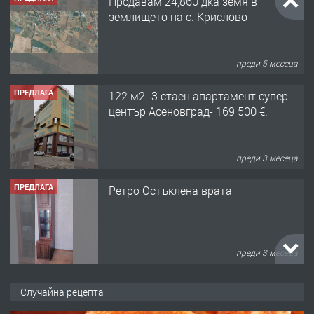
Продавам 24,860 дка земя в
землището на с. Крислово
преди 5 месеца
ПРЕДЛАГА
122 м2- 3 стаен апартамент супер
център Асеновград- 169 500 €.
преди 3 месеца
ПРЕДЛАГА
Ретро Остъклена врата
преди 3 месеца
ПРЕДЛАГА
🌟HYUNDAI i10 - 2024 | Само 55 лв./
Случайна рецепта
ден от DL RENT🌟