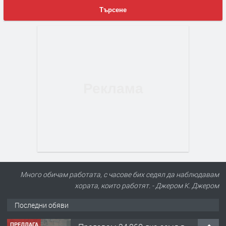
Търсене
Много обичам работата, с часове бих седял да наблюдавам
хората, които работят. - Джером К. Джером
Последни обяви
ПРЕДЛАГА