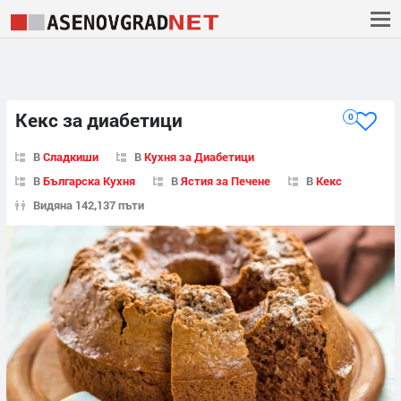
Кекс за диабетици
0
В
Сладкиши
В
Кухня за Диабетици
В
Българска Кухня
В
Ястия за Печене
В
Кекс
Видяна 142,137 пъти