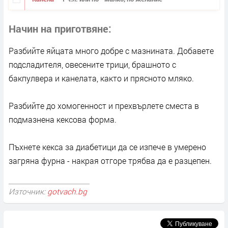
Начин на приготвяне
Разбийте яйцата много добре с мазнината. Добавете
подсладителя, овесените трици, брашното с
бакпулвера и канелата, както и прясното мляко.
Разбийте до хомогенност и прехвърлете сместа в
подмазнена кексова форма.
Пъхнете кекса за диабетици да се изпече в умерено
загряна фурна - накрая отгоре трябва да е разцепен.
Източник:
gotvach.bg