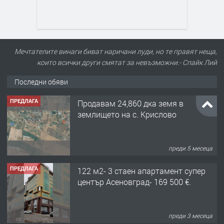
Мечтателите винаги биват наричани луди, но те правят неща,
които всички други смятат за невъзможни.- Спайк Лий
Последни обяви
ПРЕДЛАГА
Продавам 24,860 дка земя в
землището на с. Крислово
преди 5 месеца
ПРЕДЛАГА
122 м2- 3 стаен апартамент супер
център Асеновград- 169 500 €.
преди 3 месеца