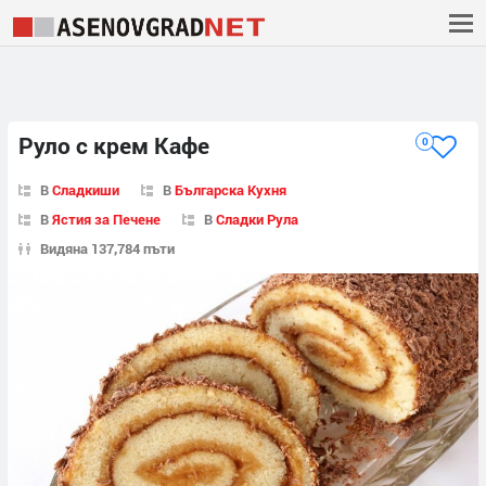
Руло с крем Кафе
0
В
Сладкиши
В
Българска Кухня
В
Ястия за Печене
В
Сладки Рула
Видяна 137,784 пъти