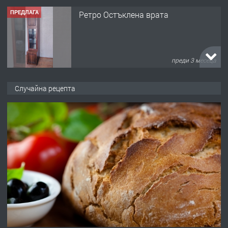
ПРЕДЛАГА
Ретро Остъклена врата
преди 3 месеца
ПРЕДЛАГА
🌟HYUNDAI i10 - 2024 | Само 55 лв./
Случайна рецепта
ден от DL RENT🌟
преди 10 месеца
ПРЕДЛАГА
Професионална броячна машина -
със сертификат от ЕЦБ
преди 1 година
ПРЕДЛАГА
Професионална зеленчукорезачка