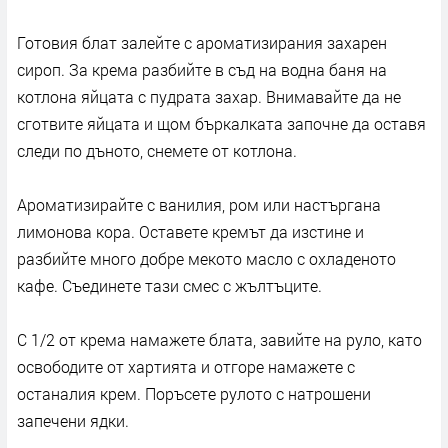
Готовия блат залейте с ароматизирания захарен
сироп. За крема разбийте в съд на водна баня на
котлона яйцата с пудрата захар. Внимавайте да не
сготвите яйцата и щом бъркалката започне да оставя
следи по дъното, снемете от котлона.
Ароматизирайте с ванилия, ром или настъргана
лимонова кора. Оставете кремът да изстине и
разбийте много добре мекото масло с охладеното
кафе. Съединете тази смес с жълтъците.
С 1/2 от крема намажете блата, завийте на руло, като
освободите от хартията и отгоре намажете с
останалия крем. Поръсете рулото с натрошени
запечени ядки.