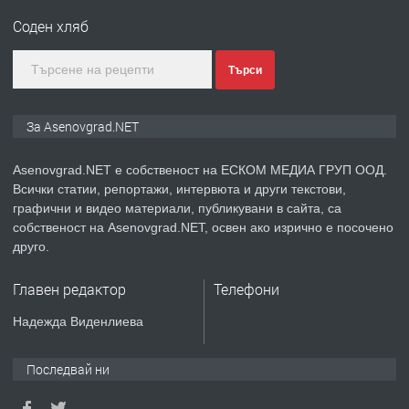
за заведения и дома
Соден хляб
преди 1 година
Търси
ПРЕДЛАГА
Дава под наем Асеновград
За Asenovgrad.NET
Asenovgrad.NET е собственост на ЕСКОМ МЕДИА ГРУП ООД.
Всички статии, репортажи, интервюта и други текстови,
преди 2 години
графични и видео материали, публикувани в сайта, са
собственост на Asenovgrad.NET, освен ако изрично е посочено
ПРЕДЛАГА
Давам индивидуалани уроци по
друго.
Немски език
Главен редактор
Телефони
преди 2 години
Надежда Виденлиева
ПРЕДЛАГА
ремонт на покриви
Последвай ни