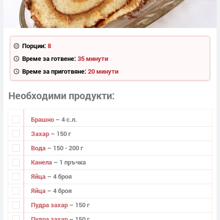
Порции:
8
Време за готвене:
35 минути
Време за приготвяне:
20 минути
Необходими продукти
Брашно
– 4 с.л.
Захар
– 150 г
Вода
– 150 - 200 г
Канела
– 1 пръчка
Яйца
– 4 броя
Яйца
– 4 броя
Пудра захар
– 150 г
Пудра захар
– 150 г