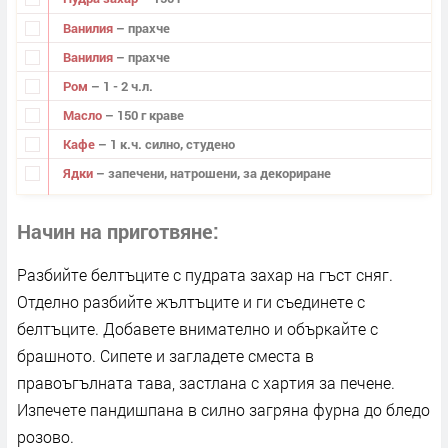
Ванилия
– прахче
Ванилия
– прахче
Ром
– 1 - 2 ч.л.
Масло
– 150 г краве
Кафе
– 1 к.ч. силно, студено
Ядки
– запечени, натрошени, за декориране
Начин на приготвяне
Разбийте белтъците с пудрата захар на гъст сняг.
Отделно разбийте жълтъците и ги съединете с
белтъците. Добавете внимателно и объркайте с
брашното. Сипете и загладете сместа в
правоъгълната тава, застлана с хартия за печене.
Изпечете пандишпана в силно загряна фурна до бледо
розово.