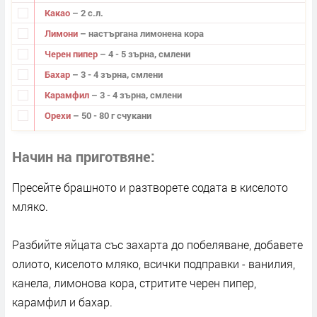
Какао
– 2 с.л.
Лимони
– настъргана лимонена кора
Черен пипер
– 4 - 5 зърна, смлени
Бахар
– 3 - 4 зърна, смлени
Карамфил
– 3 - 4 зърна, смлени
Орехи
– 50 - 80 г счукани
Начин на приготвяне
Пресейте брашното и разтворете содата в киселото
мляко.
Разбийте яйцата със захарта до побеляване, добавете
олиото, киселото мляко, всички подправки - ванилия,
канела, лимонова кора, стритите черен пипер,
карамфил и бахар.