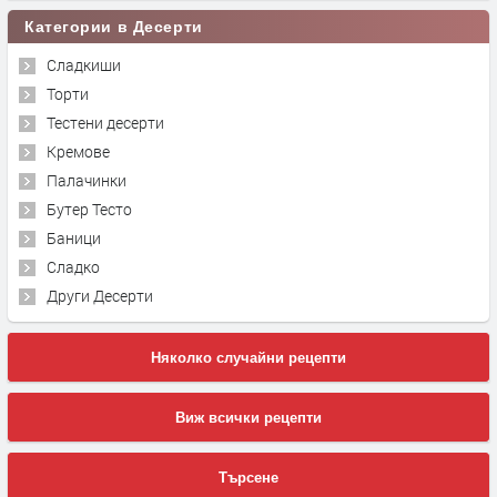
Категории в Десерти
Сладкиши
Торти
Тестени десерти
Кремове
Палачинки
Бутер Тесто
Баници
Сладко
Други Десерти
Няколко случайни рецепти
Виж всички рецепти
Търсене