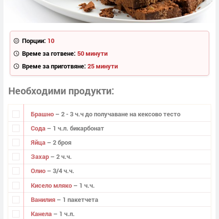
Порции:
10
Време за готвене:
50 минути
Време за приготвяне:
25 минути
Необходими продукти
Брашно
– 2 - 3 ч.ч до получаване на кексово тесто
Сода
– 1 ч.л. бикарбонат
Яйца
– 2 броя
Захар
– 2 ч.ч.
Олио
– 3/4 ч.ч.
Кисело мляко
– 1 ч.ч.
Ванилия
– 1 пакетчета
Канела
– 1 ч.л.