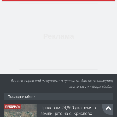
Винаги търси кой е глупакът в сделката. Ако не го намериш,
значи си ти. - Марк Кюбан
Последни обяви
ПРЕДЛАГА
Продавам 24,860 дка земя в
землището на с. Крислово