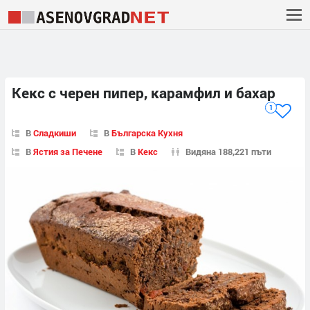
Кекс с черен пипер, карамфил и бахар
1
В
Сладкиши
В
Българска Кухня
В
Ястия за Печене
В
Кекс
Видяна 188,221 пъти