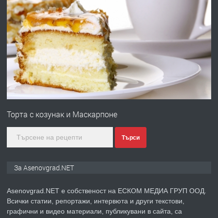
преди 10 месеца
ПРЕДЛАГА
Професионална броячна машина -
със сертификат от ЕЦБ
преди 1 година
ПРЕДЛАГА
Професионална зеленчукорезачка
за заведения и дома
Торта с козунак и Маскарпоне
преди 1 година
Търси
ПРЕДЛАГА
Дава под наем Асеновград
За Asenovgrad.NET
Asenovgrad.NET е собственост на ЕСКОМ МЕДИА ГРУП ООД.
Всички статии, репортажи, интервюта и други текстови,
преди 2 години
графични и видео материали, публикувани в сайта, са