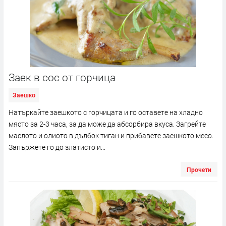
Заек в сос от горчица
Заешко
Натъркайте заешкото с горчицата и го оставете на хладно
място за 2-3 часа, за да може да абсорбира вкуса. Загрейте
маслото и олиото в дълбок тиган и прибавете заешкото месо.
Запържете го до златисто и...
Прочети