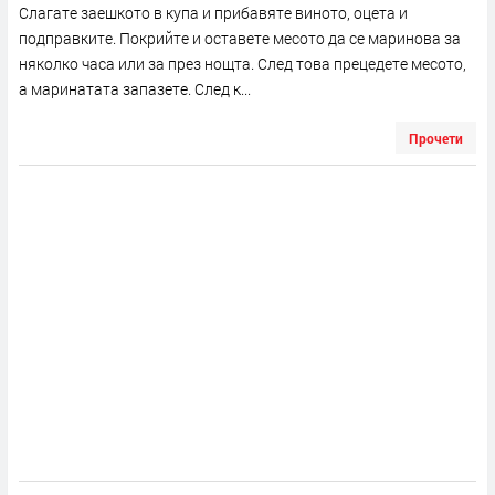
Слагате заешкото в купа и прибавяте виното, оцета и
подправките. Покрийте и оставете месото да се маринова за
няколко часа или за през нощта. След това прецедете месото,
а маринатата запазете. След к...
Прочети