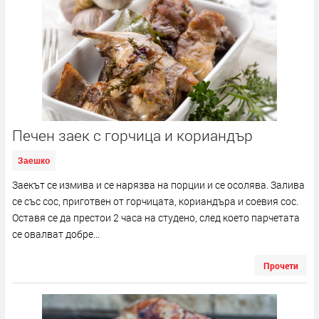
Печен заек с горчица и кориандър
Заешко
Заекът се измива и се нарязва на порции и се осолява. Залива
се със сос, приготвен от горчицата, кориандъра и соевия сос.
Оставя се да престои 2 часа на студено, след което парчетата
се овалват добре...
Прочети