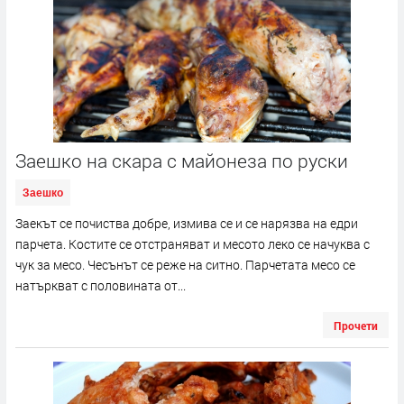
Заешко на скара с майонеза по руски
Заешко
Заекът се почиства добре, измива се и се нарязва на едри
парчета. Костите се отстраняват и месото леко се начуква с
чук за месо. Чесънът се реже на ситно. Парчетата месо се
натъркват с половината от...
Прочети