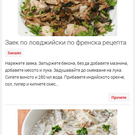
Заек по ловджийски по френска рецепта
Заешко
Нарежете заека. Запържете бекона, без да добавяте мазнина,
добавете месото и лука. Задушавайте до омекване на лука.
Сипете виното и 280 мл вода. Прибавете индийското орехче,
сол, пипер и кипнете смес...
Прочети