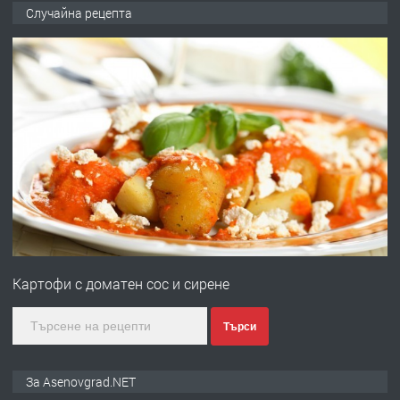
ПРЕДЛАГА
🌟HYUNDAI i10 - 2024 | Само 55 лв./
Случайна рецепта
ден от DL RENT🌟
преди 10 месеца
ПРЕДЛАГА
Професионална броячна машина -
със сертификат от ЕЦБ
преди 1 година
ПРЕДЛАГА
Професионална зеленчукорезачка
за заведения и дома
Картофи с доматен сос и сирене
преди 1 година
Търси
ПРЕДЛАГА
Дава под наем Асеновград
За Asenovgrad.NET