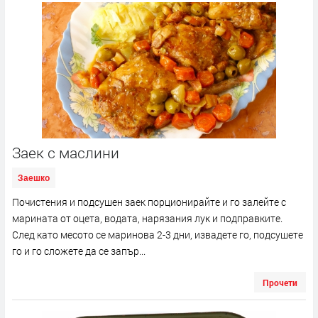
Заек с маслини
Заешко
Почистения и подсушен заек порционирайте и го залейте с
марината от оцета, водата, нарязания лук и подправките.
След като месото се маринова 2-3 дни, извадете го, подсушете
го и го сложете да се запър...
Прочети