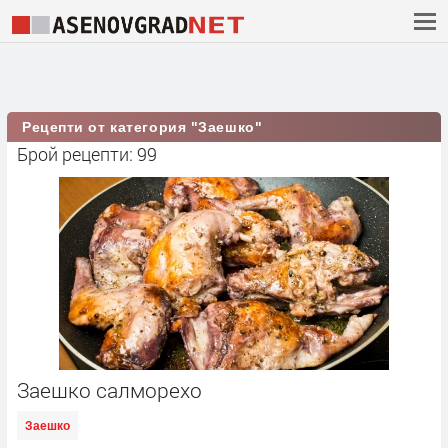
Рецепти от категория "Заешко"
Брой рецепти: 99
Заешко салморехо
Заешко