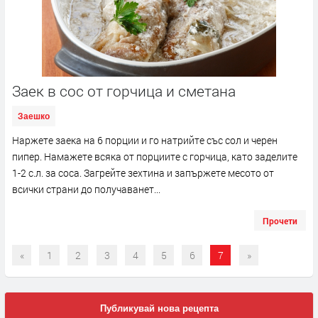
Заек в сос от горчица и сметана
Заешко
Наржете заека на 6 порции и го натрийте със сол и черен
пипер. Намажете всяка от порциите с горчица, като заделите
1-2 с.л. за соса. Загрейте зехтина и запържете месото от
всички страни до получаванет...
Прочети
«
1
2
3
4
5
6
7
»
Публикувай нова рецепта