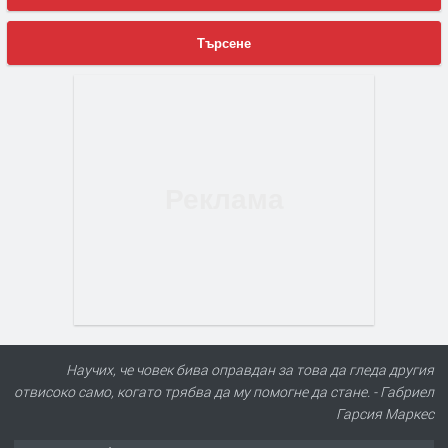
Търсене
Научих, че човек бива оправдан за това да гледа другия
отвисоко само, когато трябва да му помогне да стане. - Габриел
Гарсия Маркес