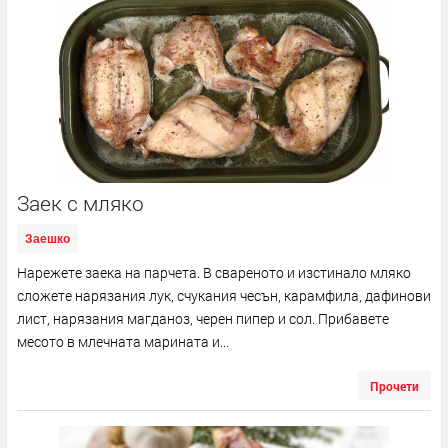
Заек с мляко
Заешко
Нарежете заека на парчета. В свареното и изстинало мляко
сложете нарязания лук, счукания чесън, карамфила, дафинови
лист, нарязания магданоз, черен пипер и сол. Прибавете
месото в млечната марината и...
Прочети