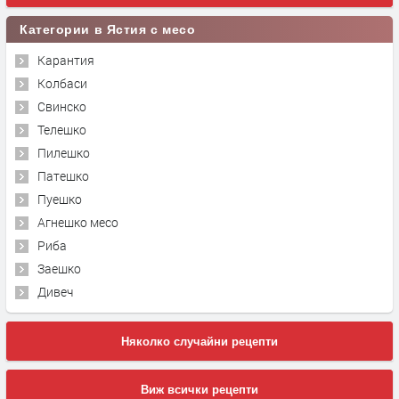
Категории в Ястия с месо
Карантия
Колбаси
Свинско
Телешко
Пилешко
Патешко
Пуешко
Агнешко месо
Риба
Заешко
Дивеч
Няколко случайни рецепти
Виж всички рецепти