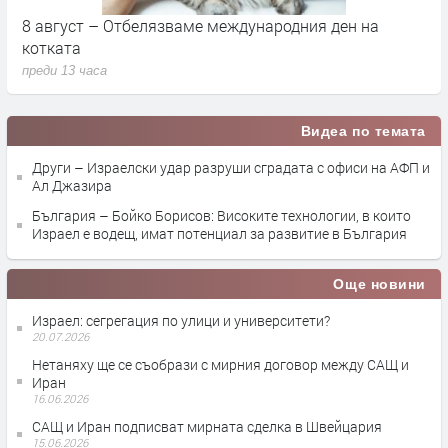
 Отбелязваме международния ден на
Саграда Фамили
продължава да 
преди 3 дни
Видеа по темата
Други – Израелски удар разруши сградата с офиси на АФП и
Ал Джазира
България – Бойко Борисов: Високите технологии, в които
Израел е водещ, имат потенциал за развитие в България
Още новини
Израел: сегрегация по улици и университети?
20.07.2026
Нетаняху ще се съобрази с мирния договор между САЩ и
Иран
16.06.2026
САЩ и Иран подписват мирната сделка в Швейцария
15.06.2026