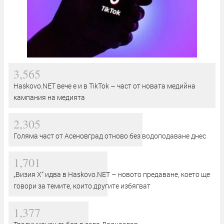
3,565
Haskovo.NET вече е и в TikTok – част от новата медийна
кампания на медията
2,305
Голяма част от Асеновград отново без водоподаване днес
1,701
„Визия Х“ идва в Haskovo.NET – новото предаване, което ще
говори за темите, които другите избягват
1,377