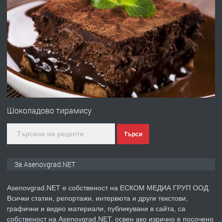
ПРЕДЛАГА
Професионална броячна машина -
със сертификат от ЕЦБ
преди 1 година
ПРЕДЛАГА
Професионална зеленчукорезачка
за заведения и дома
Шоколадово тирамису
преди 1 година
Търси
ПРЕДЛАГА
Дава под наем Асеновград
За Asenovgrad.NET
Asenovgrad.NET е собственост на ЕСКОМ МЕДИА ГРУП ООД.
преди 2 години
Всички статии, репортажи, интервюта и други текстови,
графични и видео материали, публикувани в сайта, са
ПРЕДЛАГА
Давам индивидуалани уроци по
собственост на Asenovgrad.NET, освен ако изрично е посочено