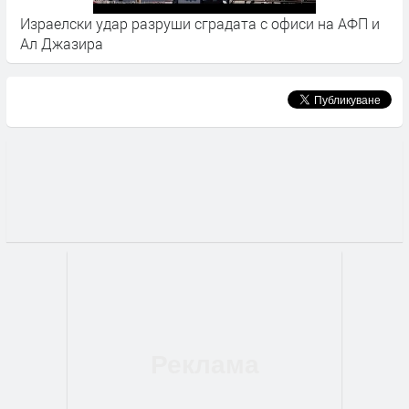
 разруши сградата с офиси на АФП и
Бойко Борисов: Висо
е водещ, имат поте