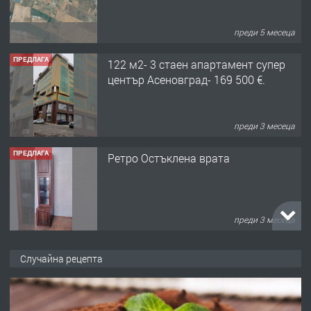
преди 5 месеца
ПРЕДЛАГА
122 м2- 3 стаен апартамент супер
център Асеновград- 169 500 €.
преди 3 месеца
ПРЕДЛАГА
Ретро Остъклена врата
преди 3 месеца
ПРЕДЛАГА
🌟HYUNDAI i10 - 2024 | Само 55 лв./
ден от DL RENT🌟
Случайна рецепта
преди 10 месеца