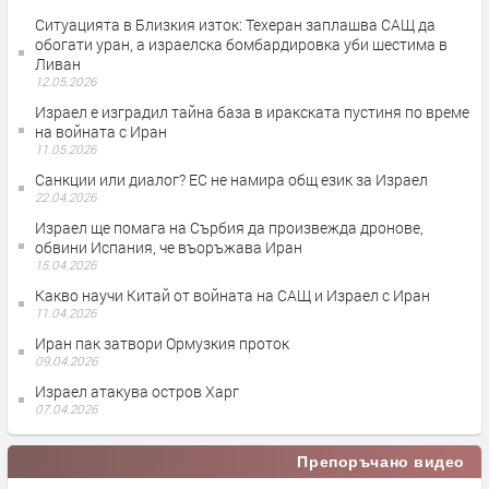
Ситуацията в Близкия изток: Техеран заплашва САЩ да
обогати уран, а израелска бомбардировка уби шестима в
Ливан
12.05.2026
Израел е изградил тайна база в иракската пустиня по време
на войната с Иран
11.05.2026
Санкции или диалог? ЕС не намира общ език за Израел
22.04.2026
Израел ще помага на Сърбия да произвежда дронове,
обвини Испания, че въоръжава Иран
15.04.2026
Какво научи Китай от войната на САЩ и Израел с Иран
11.04.2026
Иран пак затвори Ормузкия проток
09.04.2026
Израел атакува остров Харг
07.04.2026
Препоръчано видео