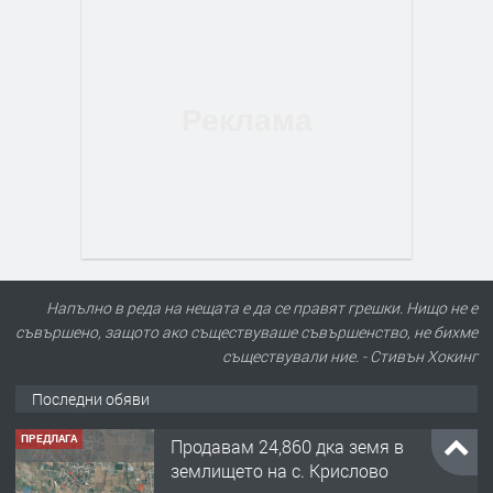
Напълно в реда на нещата е да се правят грешки. Нищо не е
съвършено, защото ако съществуваше съвършенство, не бихме
съществували ние. - Стивън Хокинг
Последни обяви
ПРЕДЛАГА
Продавам 24,860 дка земя в
землището на с. Крислово