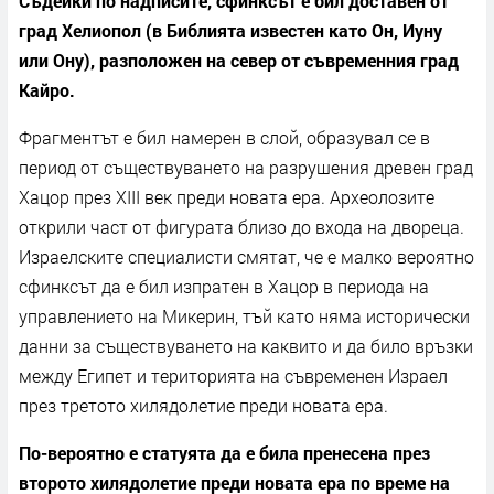
Съдейки по надписите, сфинксът е бил доставен от
град Хелиопол (в Библията известен като Он, Иуну
или Ону), разположен на север от съвременния град
Кайро.
Фрагментът е бил намерен в слой, образувал се в
период от съществуването на разрушения древен град
Хацор през ХIII век преди новата ера. Археолозите
открили част от фигурата близо до входа на двореца.
Израелските специалисти смятат, че е малко вероятно
сфинксът да е бил изпратен в Хацор в периода на
управлението на Микерин, тъй като няма исторически
данни за съществуването на каквито и да било връзки
между Египет и територията на съвременен Израел
през третото хилядолетие преди новата ера.
По-вероятно е статуята да е била пренесена през
второто хилядолетие преди новата ера по време на