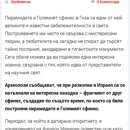
Любопитно
0 Коментара
Пирамидите и Големият сфинкс в Гиза са едни от най-
великите и известни забележителности в света.
Построяването им често се свързва с мистериозни
теории, а любителите на загадки не спират да търсят
тайни послания, закодирани в гигантските монументи.
Сега обаче можем да ви поднесем една интересна
новина, свързана с тях, която идва от представители
на научния свят.
Археолози съобщават, че при разкопки в Израел са се
натъкнали на интересна находка – фрагмент от друг
сфинкс, създаден по същото време, по което са били
построени пирамидите и Големият сфинкс.
Периодът, за който е датирано откритието, е
управлението на фараон Микерин (известен още като