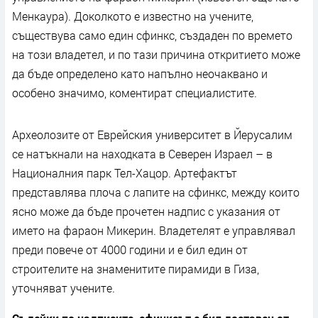
Менкаура). Доколкото е известно на учените,
съществува само един сфинкс, създаден по времето
на този владетел, и по тази причина откритието може
да бъде определено като напълно неочаквано и
особено значимо, коментират специалистите.
Археолозите от Еврейския университет в Йерусалим
се натъкнали на находката в Северен Израел – в
Националния парк Тел-Хацор. Артефактът
представлява плоча с лапите на сфинкс, между които
ясно може да бъде прочетен надпис с указания от
името на фараон Микерин. Владетелят е управлявал
преди повече от 4000 години и е бил един от
строителите на знаменитите пирамиди в Гиза,
уточняват учените.