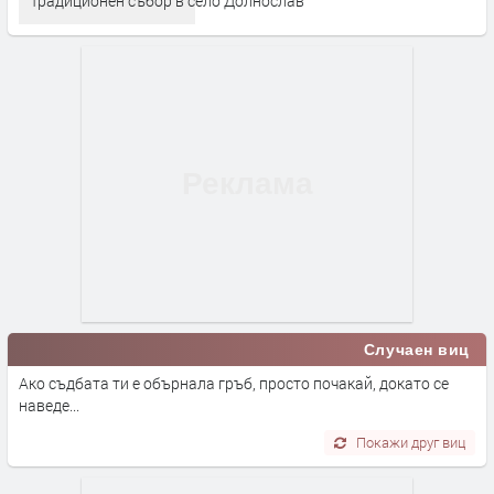
Традиционен събор в село Долнослав
Случаен виц
Ако съдбата ти е обърнала гръб, просто почакай, докато се
наведе...
Покажи друг виц