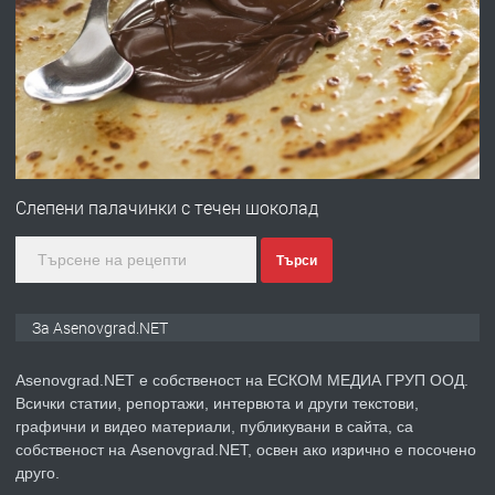
ПРЕДЛАГА
Давам индивидуалани уроци по
Немски език
преди 2 години
ПРЕДЛАГА
ремонт на покриви
Слепени палачинки с течен шоколад
Търси
преди 2 години
ПРЕДЛАГА
Висококачествени Целофанови
За Asenovgrad.NET
Пликове - СКОРПИОПЛАСТ
Asenovgrad.NET е собственост на ЕСКОМ МЕДИА ГРУП ООД.
Всички статии, репортажи, интервюта и други текстови,
преди 3 години
графични и видео материали, публикувани в сайта, са
собственост на Asenovgrad.NET, освен ако изрично е посочено
ПРЕДЛАГА
Кутии с подаръци
друго.