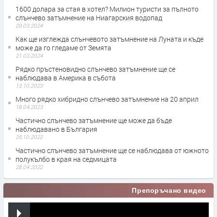
1600 долара за стая в хотел? Милион туристи за пълното
слънчево затъмнение на Ниагарския водопад
29.03.2024
Как ще изглежда слънчевото затъмнение на Луната и къде
може да го гледаме от Земята
21.03.2024
Рядко пръстеновидно слънчево затъмнение ще се
наблюдава в Америка в събота
13.10.2023
Много рядко хибридно слънчево затъмнение на 20 април
18.04.2023
Частично слънчево затъмнение ще може да бъде
наблюдавано в България
25.10.2022
Частично слънчево затъмнение ще се наблюдава от южното
полукълбо в края на седмицата
28.04.2022
Препоръчано видео