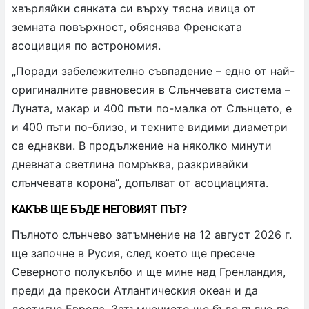
хвърляйки сянката си върху тясна ивица от
земната повърхност, обяснява Френската
асоциация по астрономия.
„Поради забележително съвпадение – едно от най-
оригиналните равновесия в Слънчевата система –
Луната, макар и 400 пъти по-малка от Слънцето, е
и 400 пъти по-близо, и техните видими диаметри
са еднакви. В продължение на няколко минути
дневната светлина помръква, разкривайки
слънчевата корона“, допълват от асоциацията.
КАКЪВ ЩЕ БЪДЕ НЕГОВИЯТ ПЪТ?
Пълното слънчево затъмнение на 12 август 2026 г.
ще започне в Русия, след което ще пресече
Северното полукълбо и ще мине над Гренландия,
преди да прекоси Атлантическия океан и да
достигне Европа. Затъмнението ще бъде пълно по-