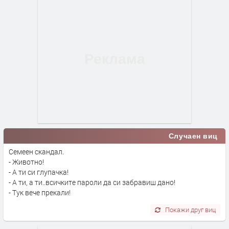
Случаен виц
Семеен скандал.
- Животно!
- А ти си глупачка!
- А ти, а ти..всичките пароли да си забравиш дано!
- Тук вече прекали!
Покажи друг виц