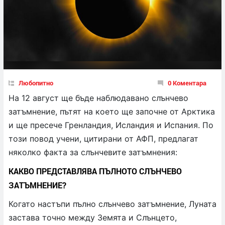
Любопитно
0 Коментара
На 12 август ще бъде наблюдавано слънчево
затъмнение, пътят на което ще започне от Арктика
и ще пресече Гренландия, Исландия и Испания. По
този повод учени, цитирани от АФП, предлагат
няколко факта за слънчевите затъмнения:
КАКВО ПРЕДСТАВЛЯВА ПЪЛНОТО СЛЪНЧЕВО
ЗАТЪМНЕНИЕ?
Когато настъпи пълно слънчево затъмнение, Луната
застава точно между Земята и Слънцето,