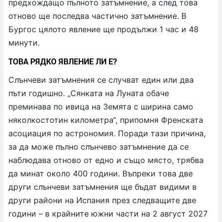
предхождащо пълното затъмнение, а след това
отново ще последва частично затъмнение. В
Бургос цялото явление ще продължи 1 час и 48
минути.
ТОВА РЯДКО ЯВЛЕНИЕ ЛИ Е?
Слънчеви затъмнения се случват един или два
пъти годишно. „Сянката на Луната обаче
преминава по ивица на Земята с ширина само
няколкостотин километра“, припомня Френската
асоциация по астрономия. Поради тази причина,
за да може пълно слънчево затъмнение да се
наблюдава отново от едно и също място, трябва
да минат около 400 години. Въпреки това две
други слънчеви затъмнения ще бъдат видими в
други райони на Испания през следващите две
години – в крайните южни части на 2 август 2027