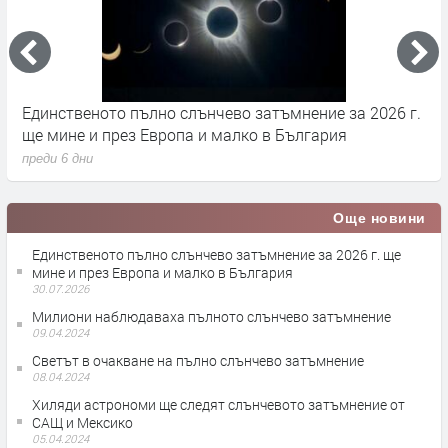
Единственото пълно слънчево затъмнение за 2026 г.
З
ще мине и през Европа и малко в България
О
преди 6 дни
п
Още новини
Единственото пълно слънчево затъмнение за 2026 г. ще
мине и през Европа и малко в България
30.07.2026
Милиони наблюдаваха пълното слънчево затъмнение
09.04.2024
Светът в очакване на пълно слънчево затъмнение
08.04.2024
Хиляди астрономи ще следят слънчевото затъмнение от
САЩ и Мексико
05.04.2024