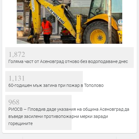
1,872
Голяма част от Асеновград отново без водоподаване днес
1,131
60-годишен мъж загина при пожар в Тополово
968
РИОСВ – Пловдив даде указания на община Асеновград да
въведе засилени противопожарни мерки заради
горещините