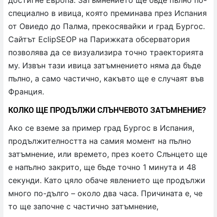
специално в ивица, която преминава през Испания
от Овиедо до Палма, прекосявайки и град Бургос.
Сайтът EclipSEOP на Парижката обсерватория
позволява да се визуализира точно траекторията
му. Извън тази ивица затъмнението няма да бъде
пълно, а само частично, какъвто ще е случаят във
Франция.
КОЛКО ЩЕ ПРОДЪЛЖИ СЛЪНЧЕВОТО ЗАТЪМНЕНИЕ?
Ако се вземе за пример град Бургос в Испания,
продължителността на самия момент на пълно
затъмнение, или времето, през което Слънцето ще
е напълно закрито, ще бъде точно 1 минута и 48
секунди. Като цяло обаче явлението ще продължи
много по-дълго – около два часа. Причината е, че
то ще започне с частично затъмнение,