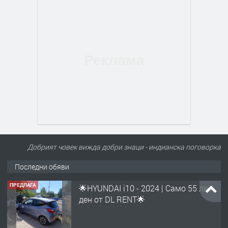
Добрият човек вижда добри знаци - индианска поговорка
Последни обяви
ПРЕДЛАГА
🌟HYUNDAI i10 - 2024 | Само 55 лв./
ден от DL RENT🌟