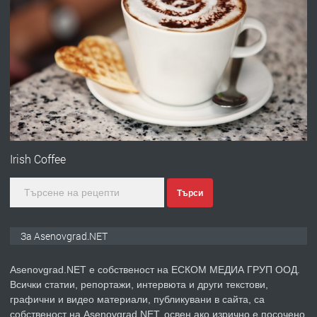
преди 10 месеца
ПРЕДЛАГА
Професионална броячна машина -
със сертификат от ЕЦБ
преди 1 година
ПРЕДЛАГА
Професионална зеленчукорезачка
за заведения и дома
Irish Coffee
Търси
преди 1 година
ПРЕДЛАГА
Дава под наем Асеновград
За Asenovgrad.NET
Asenovgrad.NET е собственост на ЕСКОМ МЕДИА ГРУП ООД.
Всички статии, репортажи, интервюта и други текстови,
преди 2 години
графични и видео материали, публикувани в сайта, са
собственост на Asenovgrad.NET, освен ако изрично е посочено