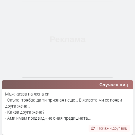
Случаен виц
Мъж казва на жена си:
- Скъпа, трябва да ти призная нещо... В живота ми се появи
друга жена...
- Каква друга жена?
- Ами имам предвид - не оная предишната...
Покажи друг виц