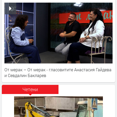
От мерак – От мерак - гласовитите Анастасия Гайдева
и Севдалин Бакларев
Четени