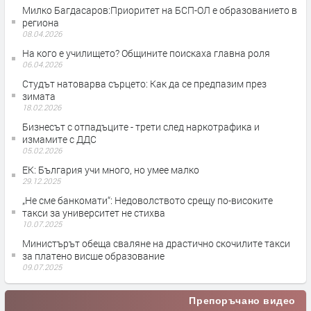
Милко Багдасаров:Приоритет на БСП-ОЛ е образованието в
региона
08.04.2026
На кого е училището? Общините поискаха главна роля
06.04.2026
Студът натоварва сърцето: Как да се предпазим през
зимата
18.02.2026
Бизнесът с отпадъците - трети след наркотрафика и
измамите с ДДС
05.02.2026
ЕК: България учи много, но умее малко
29.12.2025
„Не сме банкомати“: Недоволството срещу по-високите
такси за университет не стихва
10.07.2025
Министърът обеща сваляне на драстично скочилите такси
за платено висше образование
09.07.2025
Препоръчано видео