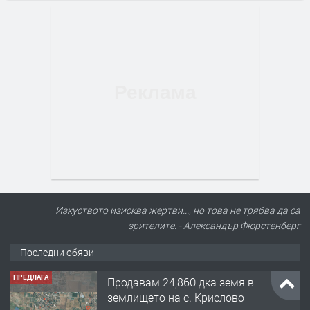
Изкуството изисква жертви..., но това не трябва да са
зрителите. - Александър Фюрстенберг
Последни обяви
ПРЕДЛАГА
Продавам 24,860 дка земя в
землището на с. Крислово