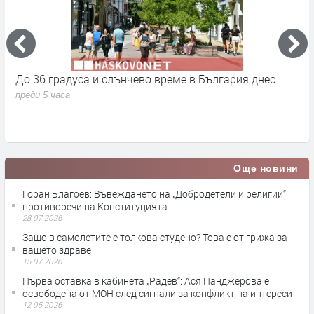
До 36 градуса и слънчево време в България днес
О
с
преди 5 часа
п
Още новини
Горан Благоев: Въвеждането на „Добродетели и религии“
противоречи на Конституцията
28.07.2026
Защо в самолетите е толкова студено? Това е от грижа за
вашето здраве
15.07.2026
Първа оставка в кабинета „Радев“: Ася Панджерова е
освободена от МОН след сигнали за конфликт на интереси
12.05.2026