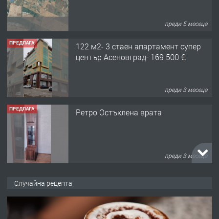
преди 5 месеца
ПРЕДЛАГА
122 м2- 3 стаен апартамент супер
център Асеновград- 169 500 €.
преди 3 месеца
ПРЕДЛАГА
Ретро Остъклена врата
преди 3 месеца
ПРЕДЛАГА
🌟HYUNDAI i10 - 2024 | Само 55 лв./
Случайна рецепта
ден от DL RENT🌟