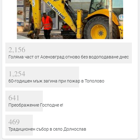
2,156
Голяма част от Асеновград отново без водоподаване днес
1,254
60-годишен мъж загина при пожар в Тополово
641
Преображение Господне е!
469
Традиционен събор в село Долнослав