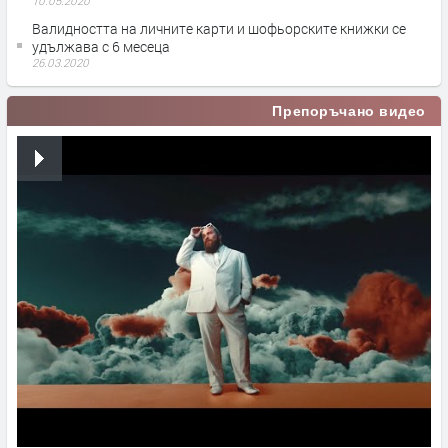
10.05.2020
​Валидността на личните карти и шофьорските книжки се
удължава с 6 месеца
26.03.2020
Препоръчано видео