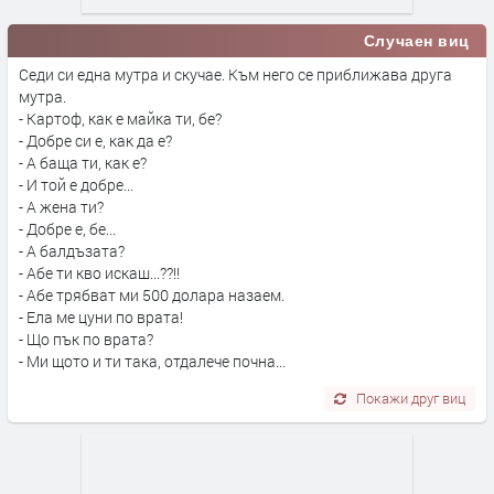
Случаен виц
Седи си една мутра и скучае. Към него се приближава друга
мутра.
- Картоф, как е майка ти, бе?
- Добре си е, как да е?
- А баща ти, как е?
- И той е добре...
- А жена ти?
- Добре е, бе...
- А балдъзата?
- Абе ти кво искаш...??!!
- Абе трябват ми 500 долара назаем.
- Ела ме цуни по врата!
- Що пък по врата?
- Ми щото и ти така, отдалече почна...
Покажи друг виц