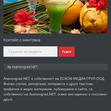
със сертификат от ЕЦБ
преди 1 година
ПРЕДЛАГА
Професионална зеленчукорезачка
за заведения и дома
Коктейл с ментовка
Търси
преди 1 година
ПРЕДЛАГА
Дава под наем Асеновград
За Asenovgrad.NET
Asenovgrad.NET е собственост на ЕСКОМ МЕДИА ГРУП ООД.
Всички статии, репортажи, интервюта и други текстови,
преди 2 години
графични и видео материали, публикувани в сайта, са
собственост на Asenovgrad.NET, освен ако изрично е посочено
ПРЕДЛАГА
Давам индивидуалани уроци по
друго.
Немски език