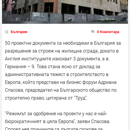
България
0 Коментара
50 проектни документа са необходими в България за
разрешение за строеж на жилищна сграда, докато в
Англия институциите изискват 3 документа, а в
Германия – 9. Това стана ясно от доклад за
административната тежест в строителството в
Европа, който представи на бизнес форум Адриана
Спасова, председател на Българското общество по
строително право, цитирана от "Труд".
"Режимът за одобрение на проекти у нас е най-
бюрократичният в цяла Европа", заяви Спасова.
Според нея причините са дългите срокове за