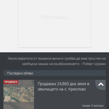
Около веригата от правила винаги трябва да има пръстен на
сребърна нишка на въображението. - Роберт Шуман
Последни обяви
ПРЕДЛАГА
Продавам 24,860 дка земя в
землището на с. Крислово
преди 5 месеца