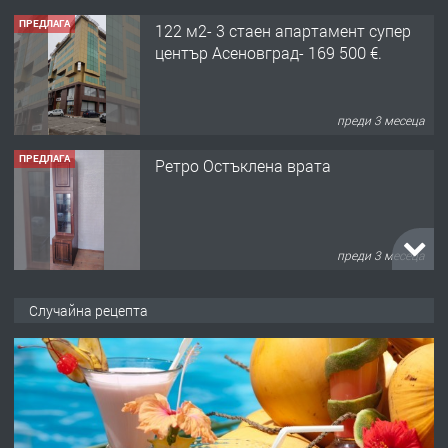
ПРЕДЛАГА
122 м2- 3 стаен апартамент супер
център Асеновград- 169 500 €.
преди 3 месеца
ПРЕДЛАГА
Ретро Остъклена врата
преди 3 месеца
ПРЕДЛАГА
🌟HYUNDAI i10 - 2024 | Само 55 лв./
Случайна рецепта
ден от DL RENT🌟
преди 10 месеца
ПРЕДЛАГА
Професионална броячна машина -