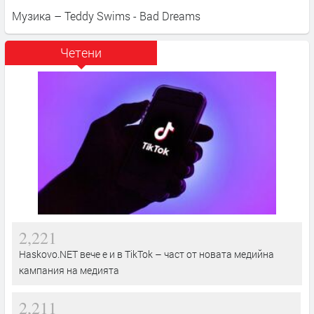
Музика – Teddy Swims - Bad Dreams
Четени
2,221
Haskovo.NET вече е и в TikTok – част от новата медийна
кампания на медията
2,211