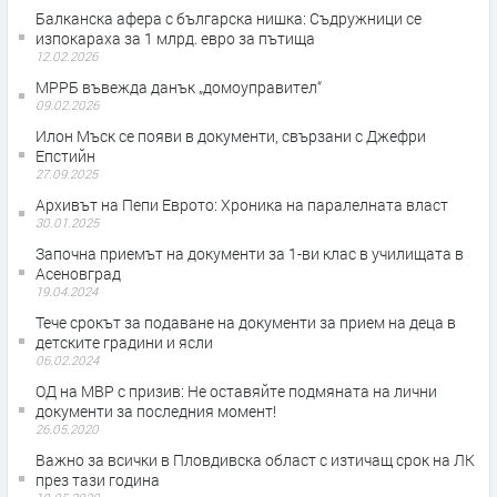
Балканска афера с българска нишка: Съдружници се
изпокараха за 1 млрд. евро за пътища
12.02.2026
МРРБ въвежда данък „домоуправител“
09.02.2026
Илон Мъск се появи в документи, свързани с Джефри
Епстийн
27.09.2025
Архивът на Пепи Еврото: Хроника на паралелната власт
30.01.2025
Започна приемът на документи за 1-ви клас в училищата в
Асеновград
19.04.2024
Тече срокът за подаване на документи за прием на деца в
детските градини и ясли
06.02.2024
ОД на МВР с призив: Не оставяйте подмяната на лични
документи за последния момент!
26.05.2020
Важно за всички в Пловдивска област с изтичащ срок на ЛК
през тази година