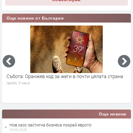
Още новини от България
Събота: Оранжев код за жеги в почти цялата страна
П
в
преди 3 часа
п
Още новини
Нов хаос застигна бизнеса покрай еврото
04.05.2026