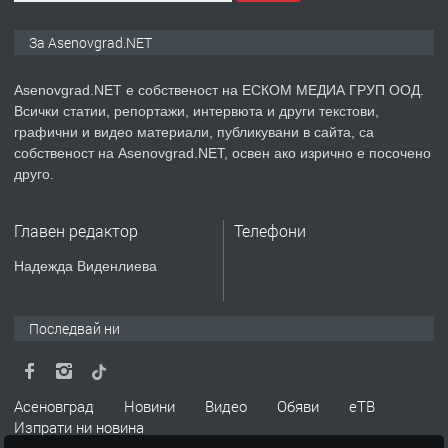
ПРЕДЛАГА
Дава под наем Асеновград
За Asenovgrad.NET
Asenovgrad.NET е собственост на ЕСКОМ МЕДИА ГРУП ООД.
Всички статии, репортажи, интервюта и други текстови,
преди 2 години
графични и видео материали, публикувани в сайта, са
собственост на Asenovgrad.NET, освен ако изрично е посочено
ПРЕДЛАГА
Давам индивидуалани уроци по
друго.
Немски език
Главен редактор
Телефони
преди 2 години
Надежда Виденлиева
ПРЕДЛАГА
ремонт на покриви
Последвай ни
преди 2 години
Асеновград
Новини
Видео
Обяви
еТВ
Изпрати ни новина
ПРЕДЛАГА
Висококачествени Целофанови