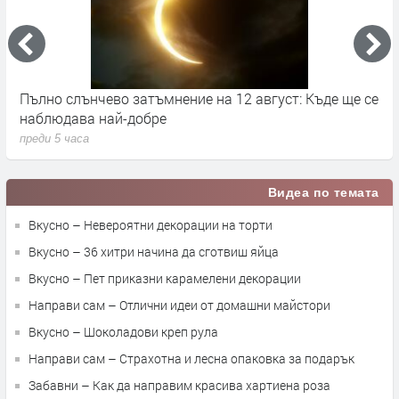
Пълно слънчево затъмнение на 12 август: Къде ще се
Д
наблюдава най-добре
н
преди 5 часа
п
Видеа по темата
Вкусно – Невероятни декорации на торти
Вкусно – 36 хитри начина да сготвиш яйца
Вкусно – Пет приказни карамелени декорации
Направи сам – Отлични идеи от домашни майстори
Вкусно – Шоколадови креп рула
Направи сам – Страхотна и лесна опаковка за подарък
Забавни – Как да направим красивa хартиенa розa