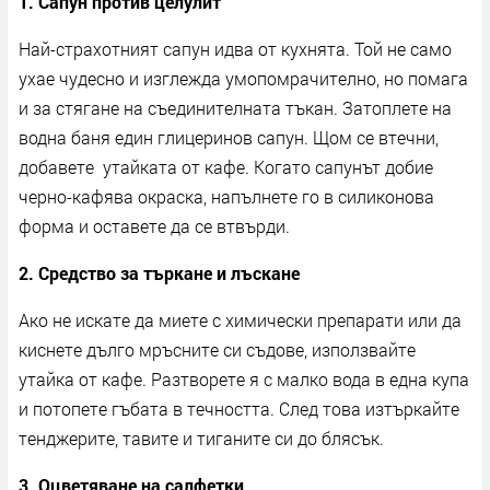
1. Сапун против целулит
Най-страхотният сапун идва от кухнята. Той не само
ухае чудесно и изглежда умопомрачително, но помага
и за стягане на съединителната тъкан. Затоплете на
водна баня един глицеринов сапун. Щом се втечни,
добавете утайката от кафе. Когато сапунът добие
черно-кафява окраска, напълнете го в силиконова
форма и оставете да се втвърди.
2. Средство за търкане и лъскане
Ако не искате да миете с химически препарати или да
киснете дълго мръсните си съдове, използвайте
утайка от кафе. Разтворете я с малко вода в една купа
и потопете гъбата в течността. След това изтъркайте
тенджерите, тавите и тиганите си до блясък.
3. Оцветяване на салфетки