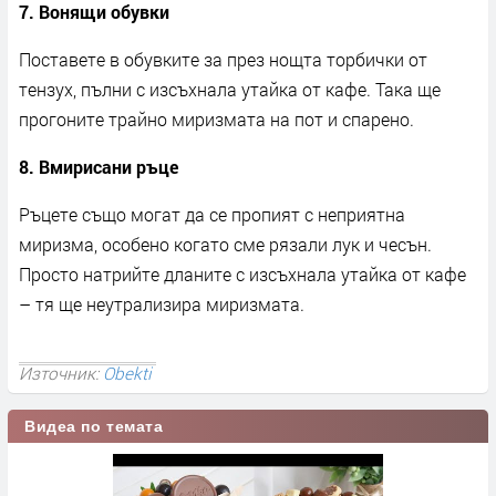
7. Вонящи обувки
Поставете в обувките за през нощта торбички от
тензух, пълни с изсъхнала утайка от кафе. Така ще
прогоните трайно миризмата на пот и спарено.
8. Вмирисани ръце
Ръцете също могат да се пропият с неприятна
миризма, особено когато сме рязали лук и чесън.
Просто натрийте дланите с изсъхнала утайка от кафе
– тя ще неутрализира миризмата.
Източник:
Obekti
Видеа по темата