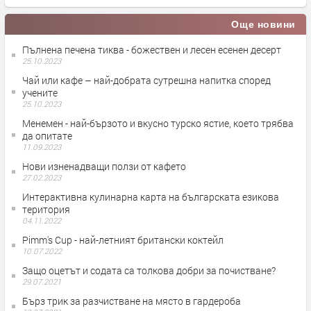
Още новини
Пълнена печена тиква - божествен и лесен есенен десерт
25.10.2023
Чай или кафе – най-добрата сутрешна напитка според
учените
25.10.2023
Менемен - най-бързото и вкусно турско ястие, което трябва
да опитате
11.09.2023
Нови изненадващи ползи от кафето
27.02.2023
Интерактивна кулинарна карта на българската езикова
територия
04.11.2022
Pimm's Cup - най-летният британски коктейл
10.07.2022
Защо оцетът и содата са толкова добри за почистване?
29.07.2021
Бърз трик за разчистване на място в гардероба