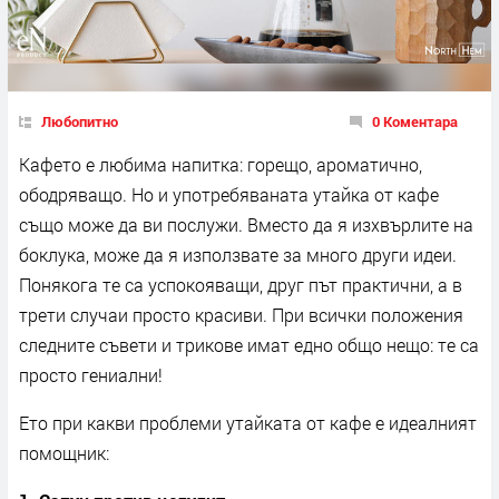
Любопитно
0 Коментара
Кафето е любима напитка: горещо, ароматично,
ободряващо. Но и употребяваната утайка от кафе
също може да ви послужи. Вместо да я изхвърлите на
боклука, може да я използвате за много други идеи.
Понякога те са успокояващи, друг път практични, а в
трети случаи просто красиви. При всички положения
следните съвети и трикове имат едно общо нещо: те са
просто гениални!
Ето при какви проблеми утайката от кафе е идеалният
помощник: