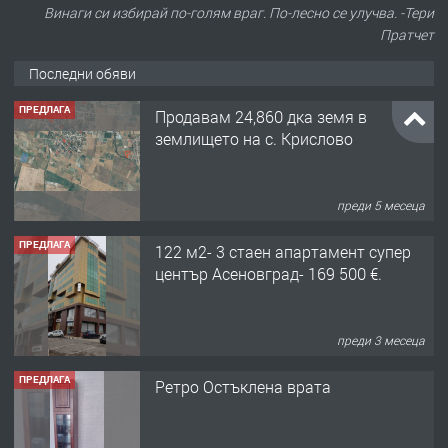
Винаги си избирай по-голям враг. По-лесно се улучва. -Тери
Пратчет
Последни обяви
ПРЕДЛАГА
Продавам 24,860 дка земя в
землището на с. Крислово
преди 5 месеца
ПРЕДЛАГА
122 м2- 3 стаен апартамент супер
център Асеновград- 169 500 €.
преди 3 месеца
ПРЕДЛАГА
Ретро Остъклена врата