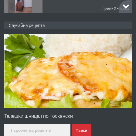
преди 3 месеца
ПРЕДЛАГА
🌟HYUNDAI i10 - 2024 | Само 55 лв./
Случайна рецепта
ден от DL RENT🌟
преди 10 месеца
ПРЕДЛАГА
Професионална броячна машина -
със сертификат от ЕЦБ
преди 1 година
ПРЕДЛАГА
Професионална зеленчукорезачка
за заведения и дома
Телешки шницел по тоскански
Търси
преди 1 година