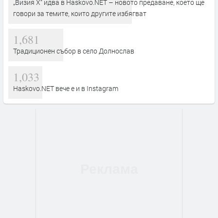
„Визия Х“ идва в Haskovo.NET – новото предаване, което ще
говори за темите, които другите избягват
1,681
Традиционен събор в село Долнослав
1,033
Haskovo.NET вече е и в Instagram