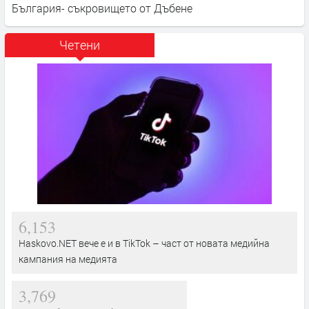
България- съкровището от Дъбене
Четени
6,153
Haskovo.NET вече е и в TikTok – част от новата медийна
кампания на медията
3,769