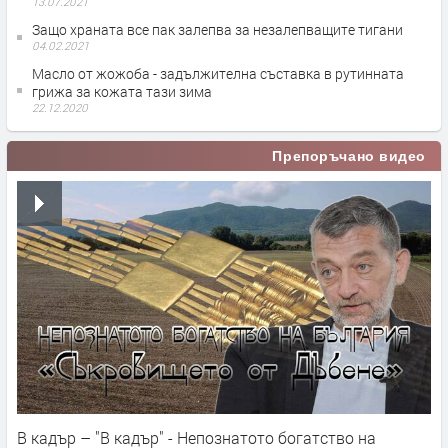
13.07.2021
Защо храната все пак залепва за незалепващите тигани
04.02.2021
Масло от жожоба - задължителна съставка в рутинната
грижа за кожата тази зима
22.12.2020
Препоръчано видео
В кадър – "В кадър" - Непознатото богатство на