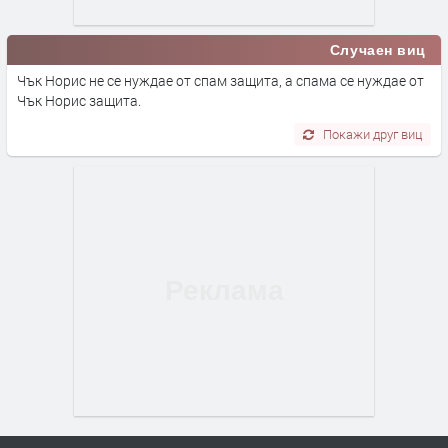
Случаен виц
Чък Норис не се нуждае от спам защита, а спама се нуждае от
Чък Норис защита.
Покажи друг виц