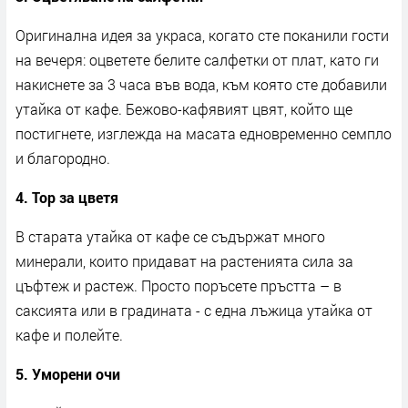
Оригинална идея за украса, когато сте поканили гости
на вечеря: оцветете белите салфетки от плат, като ги
накиснете за 3 часа във вода, към която сте добавили
утайка от кафе. Бежово-кафявият цвят, който ще
постигнете, изглежда на масата едновременно семпло
и благородно.
4. Тор за цветя
В старата утайка от кафе се съдържат много
минерали, които придават на растенията сила за
цъфтеж и растеж. Просто поръсете пръстта – в
саксията или в градината - с една лъжица утайка от
кафе и полейте.
5. Уморени очи