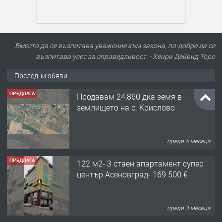
Вместо да се възпитава уважение към закона, по-добре да се
възпитава усет за справедливост. - Хенри Дейвид Торо
Последни обяви
ПРЕДЛАГА
Продавам 24,860 дка земя в
землището на с. Крислово
преди 5 месеца
ПРЕДЛАГА
122 м2- 3 стаен апартамент супер
център Асеновград- 169 500 €.
преди 3 месеца