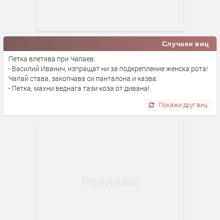
Случаен виц
Петка влетява при Чапаев:
- Василий Иванич, изпращат ни за подкрепление женска рота!
Чапай става, закопчава си панталона и казва:
- Петка, махни веднага тази коза от дивана!
Покажи друг виц