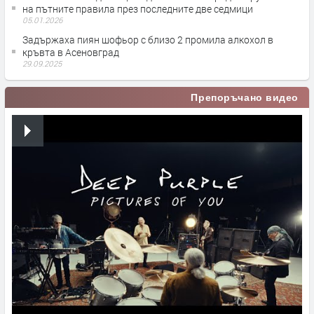
на пътните правила през последните две седмици
05.01.2026
Задържаха пиян шофьор с близо 2 промила алкохол в
кръвта в Асеновград
29.09.2025
Препоръчано видео