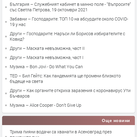
България – Служебният кабинет в минно поле - "Въпросите"
със Светла Петрова, 19 октомври 2021
Забавни – Господарите: ТОП 10 на абсурдите около COVID-
19 у нас
Други – Господарите: Наръси ли Борисов избирателите с
Ковид?
Други – Маската невъзможна, част II
Други – Маската невъзможна, част I
Музика – Bon Jovi - Do What You Can
TED – Бил Гейтс: Как пандемията ще промени близкото
бъдеще на света
Други – Как органите откриха заразения с коронавирус Ути
Бъчваров
Музика – Alice Cooper - Don't Give Up
Още новини
Трима пияни водачи са хванати в Асеновград през