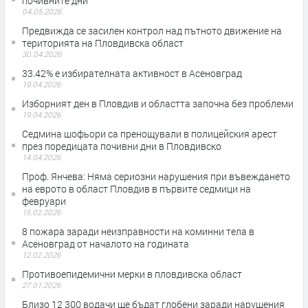
почивните дни
04.05.2026
Предвижда се засилен контрол над пътното движение на
територията на Пловдивска област
30.04.2026
33.42% е избирателната активност в Асеновград
19.04.2026
Изборният ден в Пловдив и областта започна без проблеми
19.04.2026
Седмина шофьори са пренощували в полицейския арест
през поредицата почивни дни в Пловдивско
14.04.2026
Проф. Янчева: Няма сериозни нарушения при въвеждането
на еврото в област Пловдив в първите седмици на
февруари
15.02.2026
8 пожара заради неизправности на коминни тела в
Асеновград от началото на годината
12.02.2026
Противоепидемични мерки в пловдивска област
27.01.2026
Близо 12 300 водачи ще бъдат глобени заради нарушения