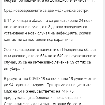
лекуват 38 пациенти, а на домашно лечение са 441.
Сред новозаразените са две медицинска сестри.
В 14 училища в областта са регистрирани 24 нови
положителни случая, а в 3 детски заведения са
установени 4 нови случая на инфекцията. Всички
контактни са поставени под карантина.
Хоспитализираните пациенти от Пловдивска област
към днешна дата са 634, като 549 са неусложнените
случаи, 85 са на интензивно лечение, 59 от тях са
интубирани.
В резултат на COVID-19 са починали 19 души – от 54
до 94-годишна възраст. При трима от пациентите –
мъж на 54 и жени, съответно на 74 и 76,
придружаващи заболявания не са отразени.
Останалите са имали съпътстващи болести.