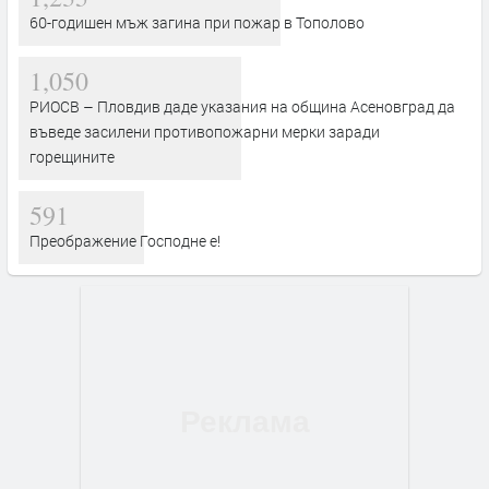
60-годишен мъж загина при пожар в Тополово
1,050
РИОСВ – Пловдив даде указания на община Асеновград да
въведе засилени противопожарни мерки заради
горещините
591
Преображение Господне е!