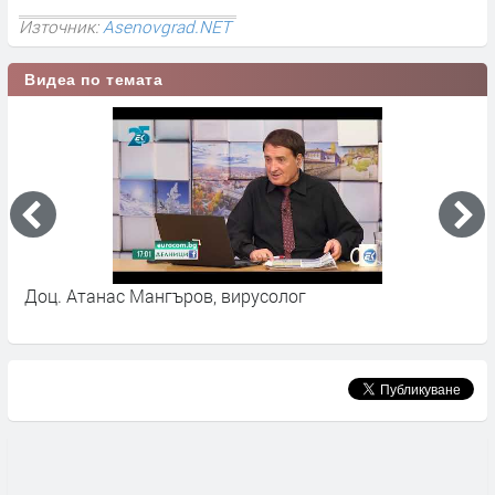
Източник:
Asenovgrad.NET
Видеа по темата
Доц. Атанас Мангъров, вирусолог
С
С