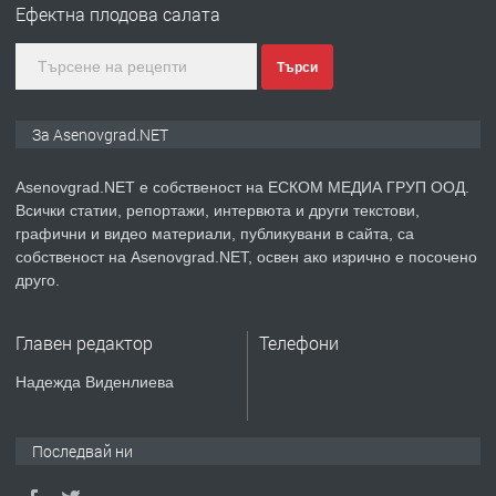
Ефектна плодова салата
Търси
преди 1 година
ПРЕДЛАГА
Дава под наем Асеновград
За Asenovgrad.NET
Asenovgrad.NET е собственост на ЕСКОМ МЕДИА ГРУП ООД.
Всички статии, репортажи, интервюта и други текстови,
преди 2 години
графични и видео материали, публикувани в сайта, са
собственост на Asenovgrad.NET, освен ако изрично е посочено
ПРЕДЛАГА
Давам индивидуалани уроци по
друго.
Немски език
Главен редактор
Телефони
преди 2 години
Надежда Виденлиева
ПРЕДЛАГА
ремонт на покриви
Последвай ни