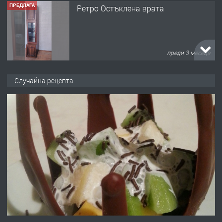
ПРЕДЛАГА
Ретро Остъклена врата
преди 3 месеца
ПРЕДЛАГА
🌟HYUNDAI i10 - 2024 | Само 55 лв./
Случайна рецепта
ден от DL RENT🌟
преди 10 месеца
ПРЕДЛАГА
Професионална броячна машина -
със сертификат от ЕЦБ
преди 1 година
ПРЕДЛАГА
Професионална зеленчукорезачка
за заведения и дома