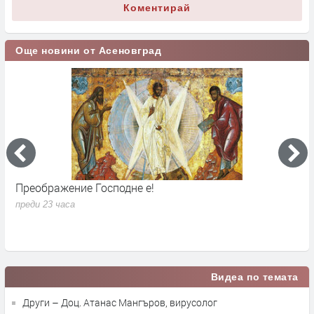
Коментирай
Още новини от Асеновград
Преображение Господне е!
Г
д
преди 23 часа
п
Видеа по темата
Други – Доц. Атанас Мангъров, вирусолог