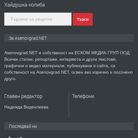
Хайдушка колиба
Търси
преди 1 година
ПРЕДЛАГА
Дава под наем Асеновград
За Asenovgrad.NET
Asenovgrad.NET е собственост на ЕСКОМ МЕДИА ГРУП ООД.
Всички статии, репортажи, интервюта и други текстови,
преди 2 години
графични и видео материали, публикувани в сайта, са
собственост на Asenovgrad.NET, освен ако изрично е посочено
ПРЕДЛАГА
Давам индивидуалани уроци по
друго.
Немски език
Главен редактор
Телефони
преди 2 години
Надежда Виденлиева
ПРЕДЛАГА
ремонт на покриви
Последвай ни