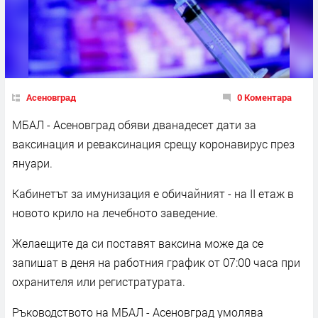
Асеновград
0 Коментара
МБАЛ - Асеновград обяви дванадесет дати за
ваксинация и реваксинация срещу коронавирус през
януари.
Кабинетът за имунизация е обичайният - на II eтаж в
новото крило на лечебното заведение.
Желаещите да си поставят ваксина може да се
запишат в деня на работния график от 07:00 часа при
охранителя или регистратурата.
Ръководството на МБАЛ - Асеновград умолява