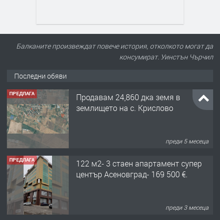
Балканите произвеждат повече история, отколкото могат да
консумират. Уинстън Чърчил
Последни обяви
ПРЕДЛАГА
Продавам 24,860 дка земя в
землището на с. Крислово
преди 5 месеца
ПРЕДЛАГА
122 м2- 3 стаен апартамент супер
център Асеновград- 169 500 €.
преди 3 месеца