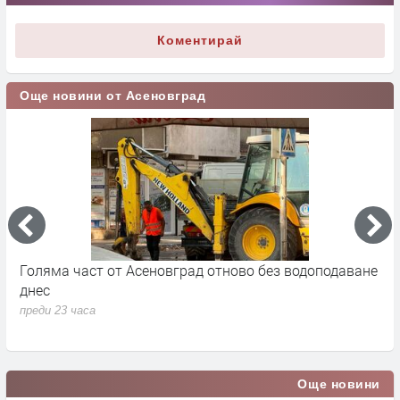
Коментирай
Още новини от Асеновград
Голяма част от Асеновград отново без водоподаване
6
днес
п
преди 23 часа
Още новини