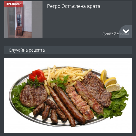
ПРЕДЛАГА
Ретро Остъклена врата
преди 3 месеца
ПРЕДЛАГА
🌟HYUNDAI i10 - 2024 | Само 55 лв./
Случайна рецепта
ден от DL RENT🌟
преди 10 месеца
ПРЕДЛАГА
Професионална броячна машина -
със сертификат от ЕЦБ
преди 1 година
ПРЕДЛАГА
Професионална зеленчукорезачка
за заведения и дома