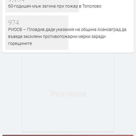
60-годишен мъж загина при пожар в Тополово
974
РИОСВ – Пловдив даде указания на община Асеновград да
въведе засилени противопожарни мерки заради
горещините