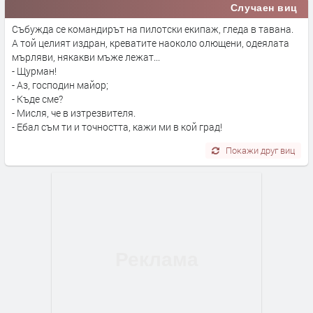
Случаен виц
Събужда се командирът на пилотски екипаж, гледа в тавана.
А той целият издран, креватите наоколо олющени, одеялата
мърляви, някакви мъже лежат...
- Щурман!
- Аз, господин майор;
- Къде сме?
- Мисля, че в изтрезвителя.
- Ебал съм ти и точността, кажи ми в кой град!
Покажи друг виц