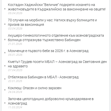
Костадин Хаджийски:“Величие“ подкрепя искането на
животновъдите в Кърджалийско за ваксиниране на овцете!
05.04.2026
70 случая на морбили у нас: Натиск върху болниците и
призив за ваксинация
03.04.2026
Акушеро-гинекологичното отделение към асеновградската
болница отпразнува тържествено Бабинден
21.01.2026
Момченце е първото бебе за 2026 г. в Асеновград
05.01.2026
Кметът Грудев посети МБАЛ – Асеновград за Световния ден
на здравето
07.04.2025
Отбелязаха Бабинден в МБАЛ - Асеновград
22.01.2025
Коклюш: Опасен и силно заразен
24.04.2024
Започва целогодишно доброволно кръводаряване в
Асеновград
11.03.2024