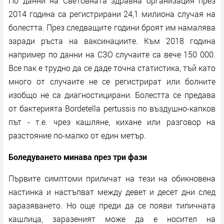
По данни на Световната здравна организация през
2014 година са регистрирани 24,1 милиона случая на
болестта. През следващите години броят им намалява
заради ръста на ваксинациите. Към 2018 година
например по данни на СЗО случаите са вече 150 000.
Все пак е трудно да се даде точна статистика, тъй като
много от случаите не се регистрират или болните
изобщо не са диагностицирани. Болестта се предава
от бактерията Bordetella pertussis по въздушно-капков
път - т.е. чрез кашляне, кихане или разговор на
разстояние по-малко от един метър.
Боледуването минава през три фази
Първите симптоми приличат на тези на обикновена
настинка и настъпват между девет и десет дни след
заразяването. Но още преди да се появи типичната
кашлица, заразеният може да е носител на