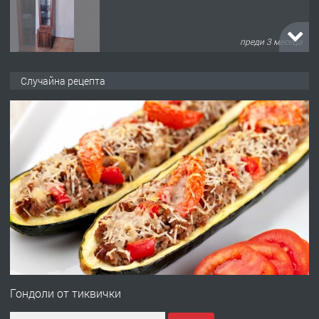
преди 3 месеца
ПРЕДЛАГА
🌟HYUNDAI i10 - 2024 | Само 55 лв./
Случайна рецепта
ден от DL RENT🌟
преди 10 месеца
ПРЕДЛАГА
Професионална броячна машина -
със сертификат от ЕЦБ
преди 1 година
ПРЕДЛАГА
Професионална зеленчукорезачка
за заведения и дома
Гондоли от тиквички