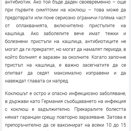
антибиотик. Ако той бъде даден своевременно – още
при първите симптоми на коклюш – това може да
предотврати или поне сериозно ограничи голяма част
от оплакванията, включително пристъпите на
кашлица. Ако заболелите вече имат тежки и
болезнени пристъпи на кашлица, антибиотиците не
могат да ги прекратят, но могат да намалят периода, в
който болният е заразен за околните. Когато започне
пристъп на кашлица, е важно засегнатите да се
опитват да седят максимално изправени и да
навеждат главата си напред.
Коклюшът е остро и опасно инфекциозно заболяване,
в държави като Германия съобщаването на инфекция
с коклюш е задължително. Прекаралите болестта
нямат гаранции срещу повторно заразяване. Затова е
препоръчително да се ваксинират на всеки 10 до 15