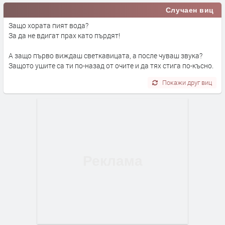
Случаен виц
Защо хората пият вода?
За да не вдигат прах като пърдят!
А защо първо виждаш светкавицата, а после чуваш звука?
Защото ушите са ти по-назад от очите и да тях стига по-късно.
Покажи друг виц