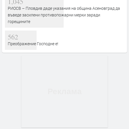
1,045
РИОСВ – Пловдив даде указания на община Асеновград да
въведе засилени противопожарни мерки заради
горещините
562
Преображение Господне е!