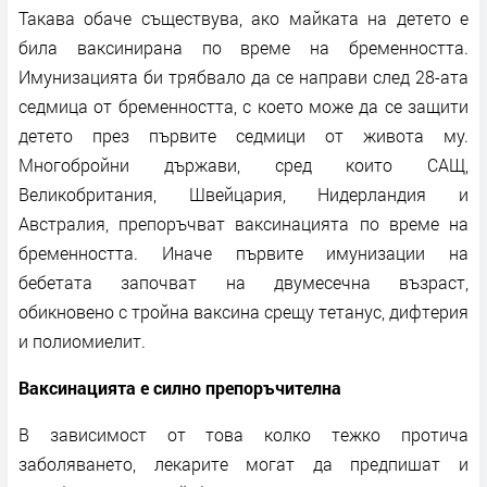
Такава обаче съществува, ако майката на детето е
била ваксинирана по време на бременността.
Имунизацията би трябвало да се направи след 28-ата
седмица от бременността, с което може да се защити
детето през първите седмици от живота му.
Многобройни държави, сред които САЩ,
Великобритания, Швейцария, Нидерландия и
Австралия, препоръчват ваксинацията по време на
бременността. Иначе първите имунизации на
бебетата започват на двумесечна възраст,
обикновено с тройна ваксина срещу тетанус, дифтерия
и полиомиелит.
Ваксинацията е силно препоръчителна
В зависимост от това колко тежко протича
заболяването, лекарите могат да предпишат и