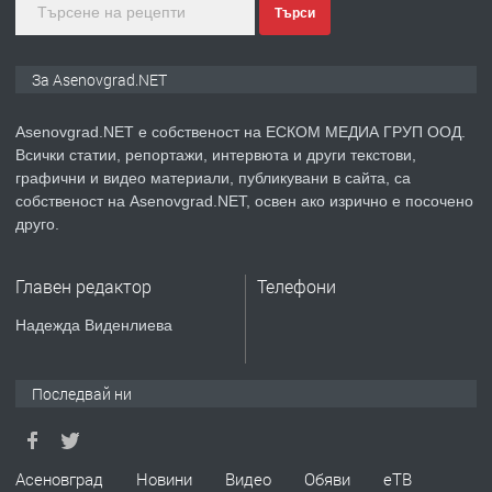
Търси
преди 1 година
ПРЕДЛАГА
Дава под наем Асеновград
За Asenovgrad.NET
Asenovgrad.NET е собственост на ЕСКОМ МЕДИА ГРУП ООД.
Всички статии, репортажи, интервюта и други текстови,
преди 2 години
графични и видео материали, публикувани в сайта, са
собственост на Asenovgrad.NET, освен ако изрично е посочено
ПРЕДЛАГА
Давам индивидуалани уроци по
друго.
Немски език
Главен редактор
Телефони
преди 2 години
Надежда Виденлиева
ПРЕДЛАГА
ремонт на покриви
Последвай ни
преди 2 години
Асеновград
Новини
Видео
Обяви
еТВ