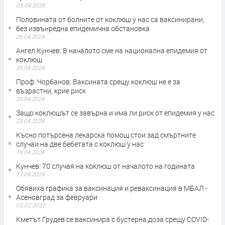
03.04.2026
Половината от болните от коклюш у нас са ваксинирани,
без извънредна епидемична обстановка
26.04.2024
Ангел Кунчев: В началото сме на национална епидемия от
коклюш
25.04.2024
Проф. Чорбанов: Ваксината срещу коклюш не е за
възрастни, крие риск
23.04.2024
Защо коклюшът се завърна и има ли риск от епидемия у нас
23.04.2024
Късно потърсена лекарска помощ стои зад смъртните
случаи на две бебетата с коклюш у нас
19.04.2024
Кунчев: 70 случая на коклюш от началото на годината
13.04.2024
Обявиха графика за ваксинация и реваксинация в МБАЛ -
Асеновград за февруари
02.02.2022
Кметът Грудев се ваксинира с бустерна доза срещу COVID-