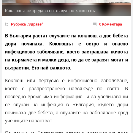
Коклюшът се предава по въздушно-капков път
Рубрика „Здраве“
0 Коментара
В България растат случаите на коклюш, а две бебета
дори починаха. Коклюшът е остро и опасно
инфекциозно заболяване, което застрашава живота
на кърмачета и малки деца, но да се заразят могат и
възрастни. Ето най-важното.
Коклюш или пертусис е инфекциозно заболяване,
което е разпространено навсякъде по света. В
последно време има информация и за увеличаващи
се случаи на инфекция в България, където дори
починаха две бебета, а случаите на заболяване сред
учениците нарастват.