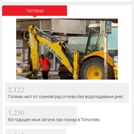
Четени
2,122
Голяма част от Асеновград отново без водоподаване днес
1,230
60-годишен мъж загина при пожар в Тополово