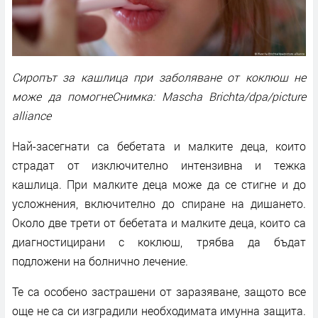
Сиропът за кашлица при заболяване от коклюш не
може да помогнеСнимка: Mascha Brichta/dpa/picture
alliance
Най-засегнати са бебетата и малките деца, които
страдат от изключително интензивна и тежка
кашлица. При малките деца може да се стигне и до
усложнения, включително до спиране на дишането.
Около две трети от бебетата и малките деца, които са
диагностицирани с коклюш, трябва да бъдат
подложени на болнично лечение.
Те са особено застрашени от заразяване, защото все
още не са си изградили необходимата имунна защита.