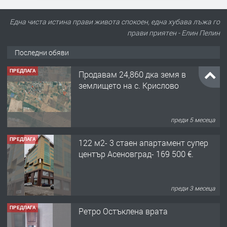
Една чиста истина прави живота спокоен, една хубава лъжа го
прави приятен - Елин Пелин
Последни обяви
ПРЕДЛАГА
Продавам 24,860 дка земя в
землището на с. Крислово
преди 5 месеца
ПРЕДЛАГА
122 м2- 3 стаен апартамент супер
център Асеновград- 169 500 €.
преди 3 месеца
ПРЕДЛАГА
Ретро Остъклена врата