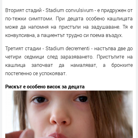
Вторият стадий - Stadium convulsivum - е придружен от
по-тежки симптоми. При децата особено кашлицата
може да напомня на пристъпи на задушаване. Тя е
конвулсивна, а пациентът трудно си поема въздух.
Третият стадии - Stadium decrementi - настъпва две до
четири седмици след заразяването. Пристъпите на
кашлица започват да намаляват, а бронхите
постепенно се успокояват.
Рискът е особено висок за децата