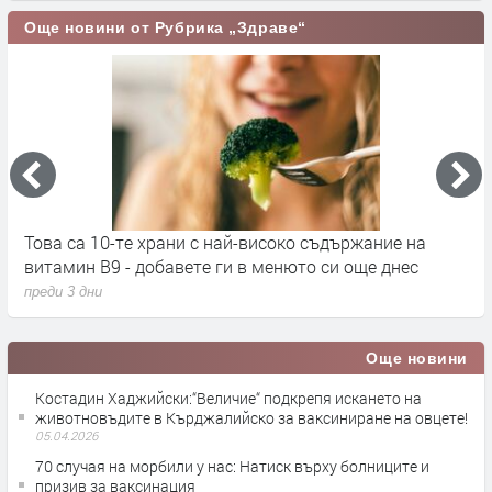
Още новини от Рубрика „Здраве“
Това са 10-те храни с най-високо съдържание на
С
витамин B9 - добавете ги в менюто си още днес
п
преди 3 дни
п
Още новини
Костадин Хаджийски:“Величие“ подкрепя искането на
животновъдите в Кърджалийско за ваксиниране на овцете!
05.04.2026
70 случая на морбили у нас: Натиск върху болниците и
призив за ваксинация