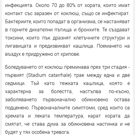
инфекцията. Около 70 до 80% от хората, които имат
контакт със заразен от коклюш, също се инфектират.
Бактериите, които попадат в организма, се настаняват
в горните дихателни пътища и бронхите. Те създават
токсини, които пък дразнят клетъчните структури и
лигавицата и предизвикват кашлица. Поемането на
въздух е придружено от хрипове.
Боледуването от коклюш преминава през три стадия -
първият (Stadium catarrhale) трае между една и две
седмици. Тъй като тежката кашлица, която е
характерна за болестта, настъпва по-късно,
заболяването първоначално обикновено остава
подценено. Първоначалните симптоми, сред които са
хремата и леката температура, карат хората да
смятат, че става дума за обикновена настинка и не
будят у тях особена тревога.