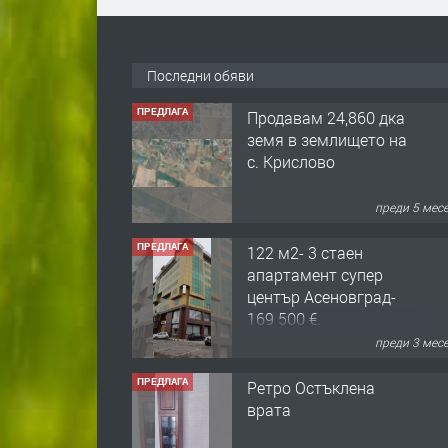
ПРЕДЛАГА
Продавам 24,860 дка
земя в землището на
Последни обяви
с. Крислово
преди 5 мес
ПРЕДЛАГА
122 м2- 3 стаен
апартамент супер
център Асеновград-
169 500 €.
преди 3 мес
ПРЕДЛАГА
Ретро Остъклена
врата
преди 3 мес