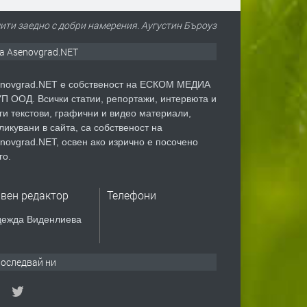
ити заедно с добри намерения. Аугустин Бъроуз
а Asenovgrad.NET
novgrad.NET е собственост на ЕСКОМ МЕДИА
П ООД. Всички статии, репортажи, интервюта и
ги текстови, графични и видео материали,
ликувани в сайта, са собственост на
novgrad.NET, освен ако изрично е посочено
го.
авен редактор
Телефони
ежда Виденлиева
оследвай ни