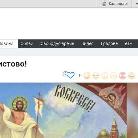
Календар
Новини
Обяви
Свободно време
Видео
Градове
eTV
истово!
0
0