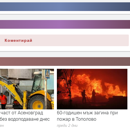
Коментирай
част от Асеновград
60-годишен мъж загина при
без водоподаване днес
пожар в Тополово
ден
преди 2 дни