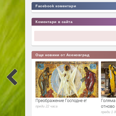
Facebook коментари
Коментари в сайта
Още новини от Асеновград
еновград ще
Преображение Господне е!
Голяма 
лeн“ водород –
отново 
преди 22 часа
ещето
преди 1 