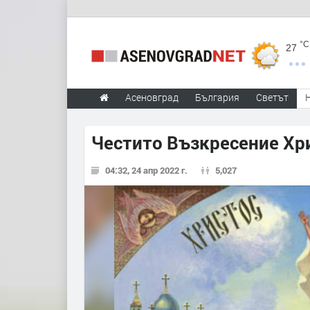
°C
27
Асеновград
България
Светът
Честито Възкресение Хр
04:32, 24 апр 2022 г.
5,027