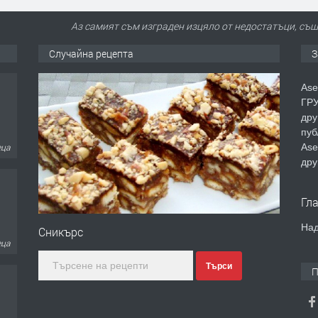
Аз самият съм изграден изцяло от недостатъци, съш
Случайна рецепта
З
Ase
еца
ГРУ
дру
пуб
Ase
дру
еца
Гл
Над
Сникърс
Търси
П
еца