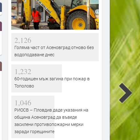
2,126
Голяма част от Асеновград отново без
водоподаване днес
1,232
60-годишен мъж загина при пожар в
Тополово
1,046
РИОСВ – Пловдив даде указания на
община Асеновград да въведе
РИОСВ – Пловдив даде
Поетапно премахват сухи
засилени противопожарни мерки
указания на община
опасни дървета в Асенов
заради горещините
Асеновград да въведе засилени
преди 1 седмица