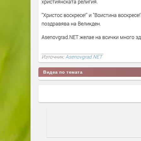
християнската религия.
"Христос воскресе!" и "Воистина воскресе!
поздравява на Великден.
Asenovgrad.NET желае на всички много зд
Източник:
Asenovgrad.NET
Видеа по темата