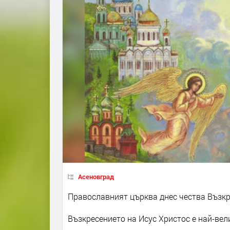
Асеновград
Православният църква днес чества Възкр
Възкресението на Исус Христос е най-вел