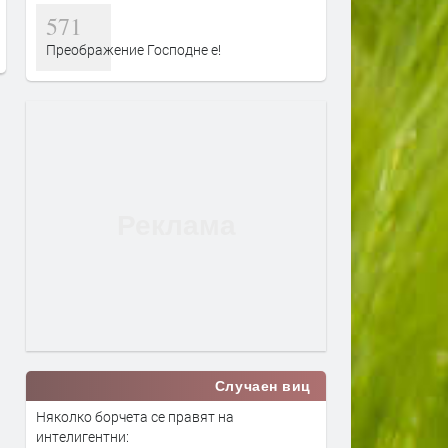
противопожарни мерки заради
571
горещините
Преображение Господне е!
преди 3 дни
Случаен виц
Няколко борчета се правят на
интелигентни: