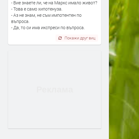
- Вие знаете ли, че на Маркс имало живот?
- Това е само хипотенуза.
- Аз не знам, не съм импотентен по
въпроса.
- Да, то си има икспреси по въпроса.
Покажи друг виц