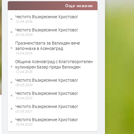
Още новини
Честито Възкресение Христово!
12.04.2026
Честито Възкресение Христово!
20.04.2025
Празненствата за Великден вече
започнаха в Асеновград
13.04.2025
Община Асеновград с благотворителен
кулинарен базар преди Великден
12.04.2025
Честито Възкресение Христово!
05.05.2024
Честито Възкресение Христово!
16.04.2023
Честито Възкресение Христово!
02.05.2021
Честито Възкресение Христово!
19.04.2020