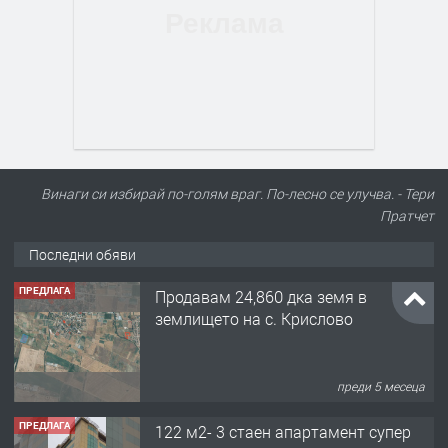
Винаги си избирай по-голям враг. По-лесно се улучва. - Тери
Пратчет
Последни обяви
ПРЕДЛАГА
Продавам 24,860 дка земя в
землището на с. Крислово
преди 5 месеца
ПРЕДЛАГА
122 м2- 3 стаен апартамент супер