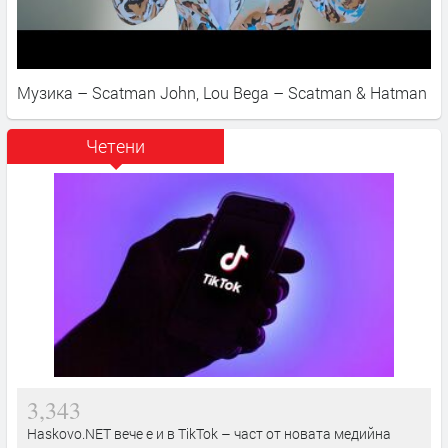
Музика – Scatman John, Lou Bega – Scatman & Hatman
Четени
3,343
Haskovo.NET вече е и в TikTok – част от новата медийна