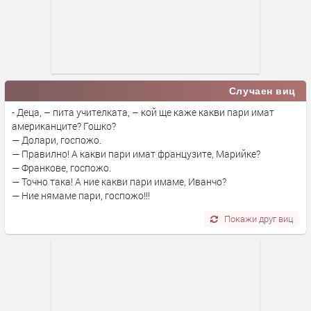
Случаен виц
- Деца, – пита учителката, – кой ще каже какви пари имат
американците? Гошко?
— Долари, госпожо.
— Правилно! А какви пари имат французите, Марийке?
— Франкове, госпожо.
— Точно така! А ние какви пари имамe, Иванчо?
— Ние нямаме пари, госпожо!!!
Покажи друг виц