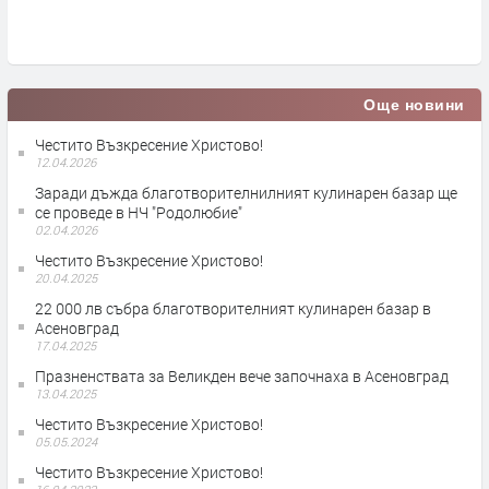
Още новини
Честито Възкресение Христово!
12.04.2026
Заради дъжда благотворителнилният кулинарен базар ще
се проведе в НЧ "Родолюбие"
02.04.2026
Честито Възкресение Христово!
20.04.2025
22 000 лв събра благотворителният кулинарен базар в
Асеновград
17.04.2025
Празненствата за Великден вече започнаха в Асеновград
13.04.2025
Честито Възкресение Христово!
05.05.2024
Честито Възкресение Христово!