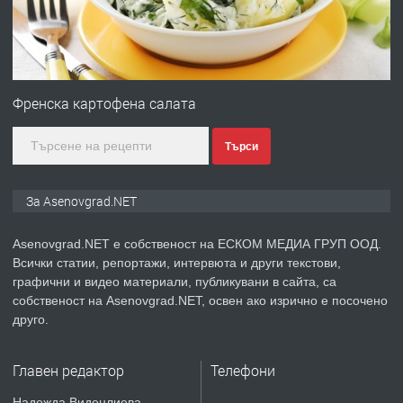
преди 1 година
ПРЕДЛАГА
Професионална зеленчукорезачка
за заведения и дома
Френска картофена салата
Търси
преди 1 година
ПРЕДЛАГА
Дава под наем Асеновград
За Asenovgrad.NET
Asenovgrad.NET е собственост на ЕСКОМ МЕДИА ГРУП ООД.
Всички статии, репортажи, интервюта и други текстови,
преди 2 години
графични и видео материали, публикувани в сайта, са
собственост на Asenovgrad.NET, освен ако изрично е посочено
ПРЕДЛАГА
Давам индивидуалани уроци по
друго.
Немски език
Главен редактор
Телефони
преди 2 години
Надежда Виденлиева