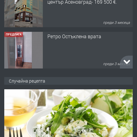
център Асеновград- 169 500 €.
преди 3 месеца
ПРЕДЛАГА
Ретро Остъклена врата
преди 3 месеца
ПРЕДЛАГА
🌟HYUNDAI i10 - 2024 | Само 55 лв./
Случайна рецепта
ден от DL RENT🌟
преди 10 месеца
ПРЕДЛАГА
Професионална броячна машина -
със сертификат от ЕЦБ