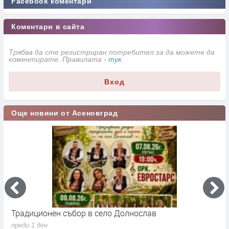
Facebook коментари
Коментари в сайта
Трябва да сте регистриран потребител за да можете да
коментирате. Правилата -
тук
.
Вход
Още новини от Асеновград
Традиционен събор в село Долнослав
П
преди 1 ден
п