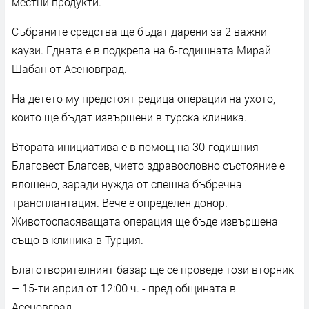
местни продукти.
Събраните средства ще бъдат дарени за 2 важни
каузи. Едната е в подкрепа на 6-годишната Мирай
Шабан от Асеновград.
На детето му предстоят редица операции на ухото,
които ще бъдат извършени в турска клиника.
Втората инициатива е в помощ на 30-годишния
Благовест Благоев, чието здравословно състояние е
влошено, заради нужда от спешна бъбречна
трансплантация. Вече е определен донор.
Животоспасяващата операция ще бъде извършена
също в клиника в Турция.
Благотворителният базар ще се проведе този вторник
– 15-ти април от 12:00 ч. - пред общината в
Асеновград.