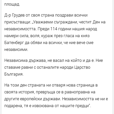
площад.
Д-р Грудев от своя страна поздрави всички
присъстващи: „Уважаеми съграждани, честит Ден на
независимостта. Преди 114 години нашия народ
намери сила, воля, кураж през гласа на княз
Батенберг да обяви на всички, че ние вече сме
независими.
Независима държава, не васал на който и да е. Ние
ставаме равни с останалите народи Царство
България.
На този ден страната ни отваря нова страница в
своята история, превръща се в равноправна на
другите европейски държави. Независимостта не ни е
подарена, тя е извоювана от нашите предци“.