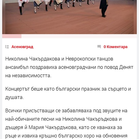
Асеновград
0 Коментара
Николина Чакърдакова и Неврокопски танцов
ансамбъл поздравиха асеновградчани по повод Денят
на независимостта.
Концертът беше като български празник за сърцето и
душата.
Всички присъстващи се забавляваха под звуците на
най-обичаните песни на Николина Чакъръдкова и
дъщеря й Мария Чакърдъкова, като се хванаха за
ръце и извиха кръшно българско хоро на обновения