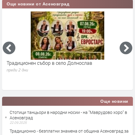
Още новини от Асеновград
Традиционен събор в село Долнослав
П
преди 2 дни
п
Още новини
Стотици танцьори в народни носии - на "Маврудово хоро" в
Асеновград
22.09.2025
Традиционно - безплатни знамена от община Асеновград за