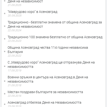
Деня на независимост
21.09.2025
"Маврудово хоро" в Асеновград
20.09.2025
Традиционно - безплатни знамена от община Асеновград за
Деня на независимост
22.09.2024
Традиционно 100 знамена безплатно от община Асеновград
22.09.2023
Община Асеновград чества 114 години независима
България
22.09.2022
С „Маврудово хоро” Асеновград ще отпразнува Деня на
независимостта
17.09.2019
Военни оръжия в центъра на Асеновград в Деня на
независимостта
21.09.2018
Местан поздрави българите за независимостта
22.09.2016
Асеновград отбеляза Деня на Независимостта
23.09.2015