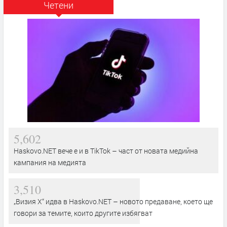
Четени
5,602
Haskovo.NET вече е и в TikTok – част от новата медийна
кампания на медията
3,510
„Визия Х“ идва в Haskovo.NET – новото предаване, което ще
говори за темите, които другите избягват