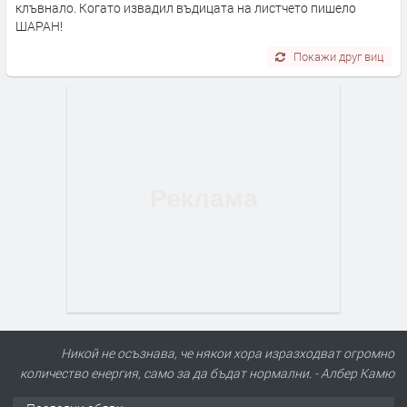
клъвнало. Когато извадил въдицата на листчето пишело
ШАРАН!
Покажи друг виц
Никой не осъзнава, че някои хора изразходват огромно
количество енергия, само за да бъдат нормални. - Албер Камю