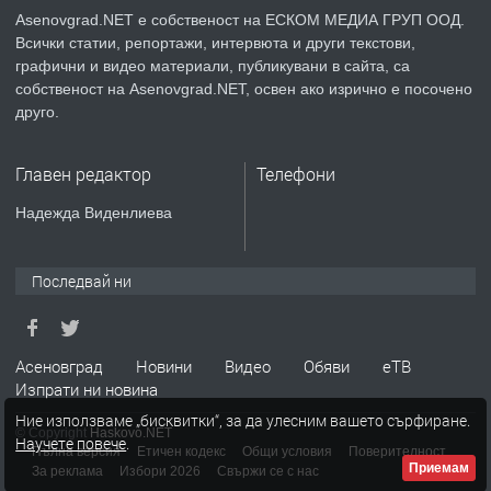
Asenovgrad.NET е собственост на ЕСКОМ МЕДИА ГРУП ООД.
Всички статии, репортажи, интервюта и други текстови,
преди 2 години
графични и видео материали, публикувани в сайта, са
собственост на Asenovgrad.NET, освен ако изрично е посочено
ПРЕДЛАГА
Давам индивидуалани уроци по
друго.
Немски език
Главен редактор
Телефони
преди 2 години
Надежда Виденлиева
ПРЕДЛАГА
ремонт на покриви
Последвай ни
преди 2 години
Асеновград
Новини
Видео
Обяви
еТВ
Изпрати ни новина
ПРЕДЛАГА
Висококачествени Целофанови
Ние използваме „бисквитки“, за да улесним вашето сърфиране.
Пликове - СКОРПИОПЛАСТ
© Copyright
Haskovo.NET
Научете повече
.
Пълна версия
Етичен кодекс
Общи условия
Поверителност
Приемам
За реклама
Избори 2026
Свържи се с нас