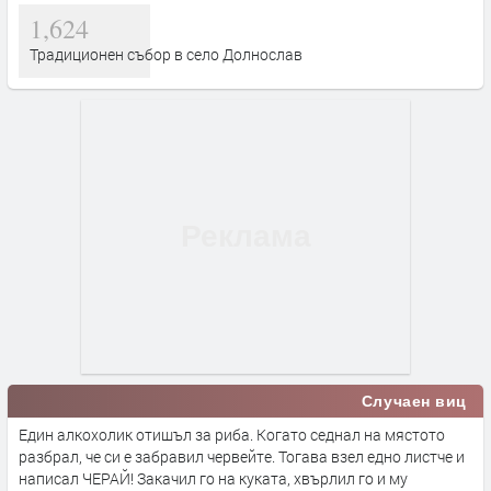
1,624
Традиционен събор в село Долнослав
Случаен виц
Един алкохолик отишъл за риба. Когато седнал на мястото
разбрал, че си е забравил червейте. Тогава взел едно листче и
написал ЧЕРАЙ! Закачил го на куката, хвърлил го и му