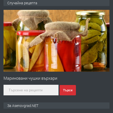
🌟HYUNDAI i10 - 2024 | Само 55 лв./
Случайна рецепта
ден от DL RENT🌟
преди 10 месеца
ПРЕДЛАГА
Професионална броячна машина -
със сертификат от ЕЦБ
преди 1 година
ПРЕДЛАГА
Професионална зеленчукорезачка
за заведения и дома
Мариновани чушки върхари
Търси
преди 1 година
ПРЕДЛАГА
Дава под наем Асеновград
За Asenovgrad.NET