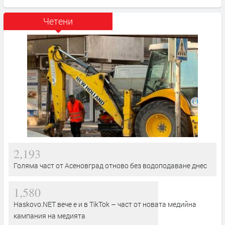
Четени
2,193
Голяма част от Асеновград отново без водоподаване днес
1,580
Haskovo.NET вече е и в TikTok – част от новата медийна
кампания на медията