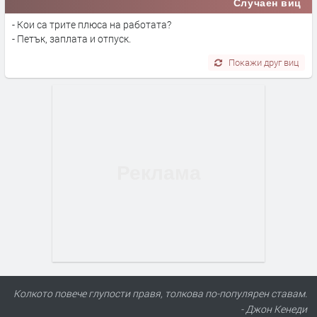
Случаен виц
- Кои са трите плюса на работата?
- Петък, заплата и отпуск.
Покажи друг виц
Колкото повече глупости правя, толкова по-популярен ставам.
- Джон Кенеди