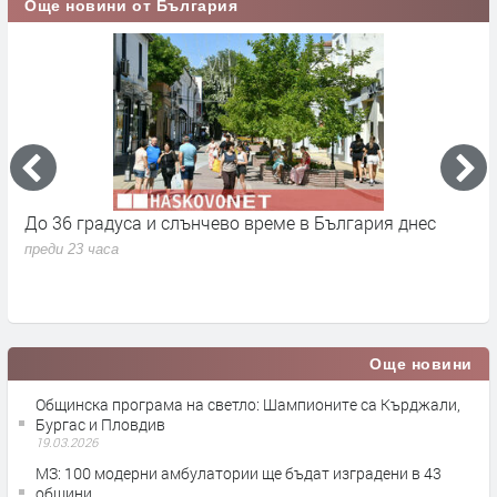
Още новини от България
До 36 градуса и слънчево време в България днес
О
с
преди 23 часа
п
Още новини
Общинска програма на светло: Шампионите са Кърджали,
Бургас и Пловдив
19.03.2026
МЗ: 100 модерни амбулатории ще бъдат изградени в 43
общини