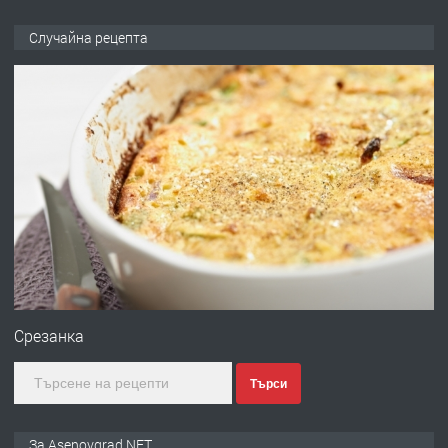
ПРЕДЛАГА
Професионална броячна машина -
Случайна рецепта
със сертификат от ЕЦБ
преди 1 година
ПРЕДЛАГА
Професионална зеленчукорезачка
за заведения и дома
преди 1 година
ПРЕДЛАГА
Дава под наем Асеновград
Срезанка
Търси
преди 2 години
ПРЕДЛАГА
Давам индивидуалани уроци по
За Asenovgrad.NET