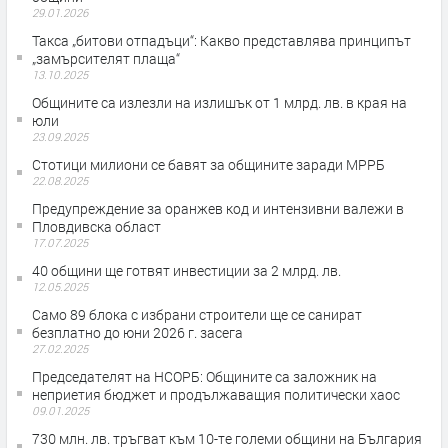
29.01.2026
Такса „битови отпадъци“: Какво представлява принципът
„замърсителят плаща“
13.10.2025
Общините са излезли на излишък от 1 млрд. лв. в края на
юли
23.09.2025
Стотици милиони се бавят за общините заради МРРБ
22.08.2025
Предупреждение за оранжев код и интензивни валежи в
Пловдивска област
17.07.2025
40 общини ще готвят инвестиции за 2 млрд. лв.
12.05.2025
Само 89 блока с избрани строители ще се санират
безплатно до юни 2026 г. засега
27.02.2025
Председателят на НСОРБ: Общините са заложник на
неприетия бюджет и продължаващия политически хаос
09.01.2025
730 млн. лв. тръгват към 10-те големи общини на България