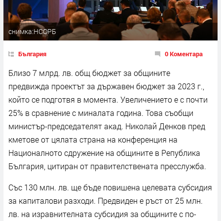
снимка:НСОРБ
България
0 Коментара
Близо 7 млрд. лв. общ бюджет за общините
предвижда проектът за държавен бюджет за 2023 г.,
който се подготвя в момента. Увеличението е с почти
25% в сравнение с миналата година. Това съобщи
министър-председателят акад. Николай Денков пред
кметове от цялата страна на конференция на
Националното сдружение на общините в Република
България, цитиран от правителствената пресслужба.
Със 130 млн. лв. ще бъде повишена целевата субсидия
за капиталови разходи. Предвиден е ръст от 25 млн.
лв. на изравнителната субсидия за общините с по-