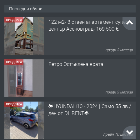
Последни обяви
ПРЕДЛАГА
122 м2- 3 стаен апартамент супер
център Асеновград- 169 500 €.
преди 3 месеца
ПРЕДЛАГА
Ретро Остъклена врата
преди 3 месеца
ПРЕДЛАГА
🌟HYUNDAI i10 - 2024 | Само 55 лв./
ден от DL RENT🌟
преди 10 месеца