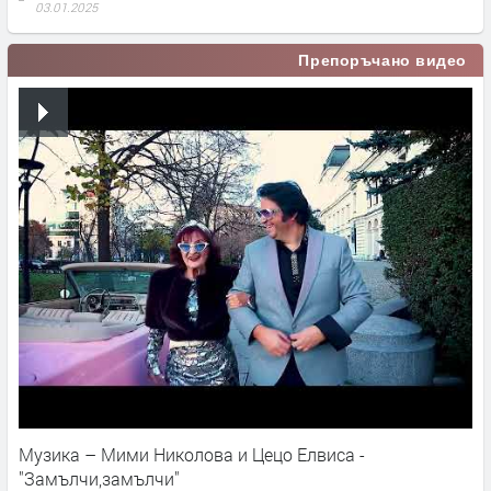
03.01.2025
Препоръчано видео
Музика – Мими Николова и Цецо Елвиса -
"Замълчи,замълчи"