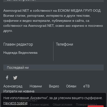
Немски език
Asenovgrad.NET е собственост на ЕСКОМ МЕДИА ГРУП ООД.
Всички статии, репортажи, интервюта и други текстови,
преди 2 години
графични и видео материали, публикувани в сайта, са
собственост на Asenovgrad.NET, освен ако изрично е посочено
ПРЕДЛАГА
ремонт на покриви
друго.
Главен редактор
Телефони
преди 2 години
Надежда Виденлиева
ПРЕДЛАГА
Висококачествени Целофанови
Пликове - СКОРПИОПЛАСТ
Последвай ни
преди 3 години
Асеновград
Новини
Видео
Обяви
еТВ
Изпрати ни новина
ПРЕДЛАГА
Кутии с подаръци
Ние използваме „бисквитки“, за да улесним вашето сърфиране.
© Copyright
Haskovo.NET
Научете повече
.
Пълна версия
Етичен кодекс
Общи условия
Поверителност