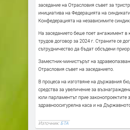
заседание на Отрасловия съвет за тристр
инициатива на Федерацията на синдикати
Конфедерацията на независимите синдика
На заседанието беше поет ангажимент в 
трудов договор за 2024 г. Страните се д
сътрудничество да бъдат обсъдени приор
Заместник-министърът на здравеопазване
Отрасловия съвет на заседанието.
В процеса на изготвяне на държавния бюд
средства за увеличение за възнагражден
юли парламентът прие законопроектите 
здравноосигурелна каса и на Държавното
Източник:
БТА