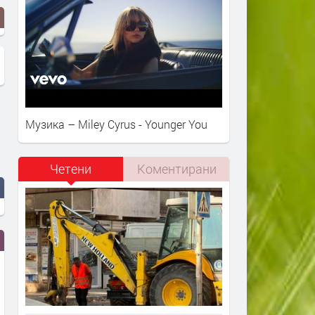
Музика – Miley Cyrus - Younger You
Четени
Коментирани