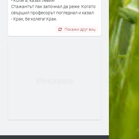
- Колега, казах левия!
Стажантът пак започнал да реже. Когато
свършил професорът погледнал и казал:
- Крак, бе колега! Крак.
Покажи друг виц