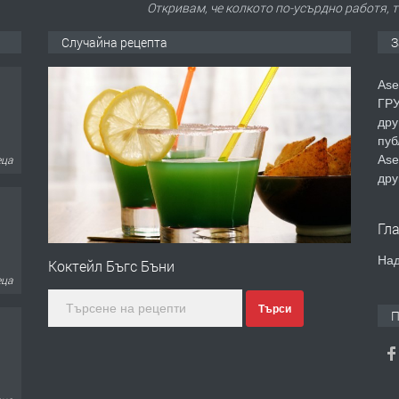
Откривам, че колкото по-усърдно работя, 
Случайна рецепта
З
Ase
ГРУ
дру
пуб
Ase
еца
дру
Гл
Над
Коктейл Бъгс Бъни
еца
Търси
П