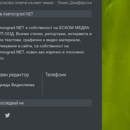
толкова повече късмет имам. - Томас Джеферсън
а Asenovgrad.NET
novgrad.NET е собственост на ЕСКОМ МЕДИА
П ООД. Всички статии, репортажи, интервюта и
ги текстови, графични и видео материали,
ликувани в сайта, са собственост на
novgrad.NET, освен ако изрично е посочено
го.
авен редактор
Телефони
ежда Виденлиева
оследвай ни