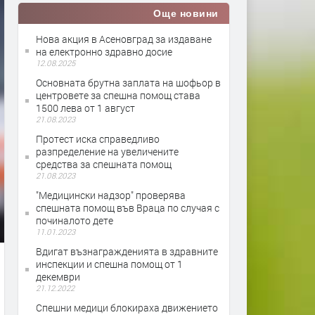
Още новини
Нова акция в Асеновград за издаване
на електронно здравно досие
12.08.2025
Основната брутна заплата на шофьор в
центровете за спешна помощ става
1500 лева от 1 август
21.08.2023
Протест иска справедливо
разпределение на увеличените
средства за спешната помощ
21.08.2023
"Медицински надзор" проверява
спешната помощ във Враца по случая с
починалото дете
11.01.2023
Вдигат възнагражденията в здравните
инспекции и спешна помощ от 1
декември
21.12.2022
Спешни медици блокираха движението