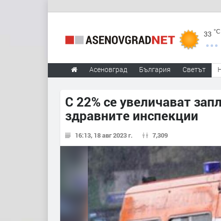
°C
33
Асеновград
България
Светът
С 22% се увеличават зап
здравните инспекции
16:13, 18 авг 2023 г.
7,309