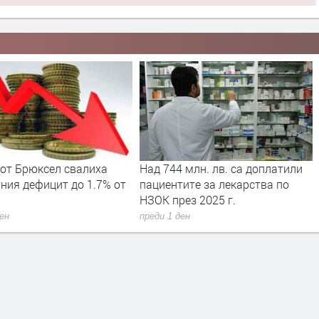
 млн. лв. са доплатили
Вече може да се подават молби
ите за лекарства по
за личен фалит
ез 2025 г.
преди 1 ден
ден