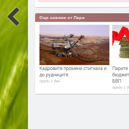
Още новини от Пари
мени стигнаха и
Парите от Брюксел свалиха
Над 744
бюджетния дефицит до 1.7% от
пациент
БВП
НЗОК пр
преди 1 ден
преди 1 