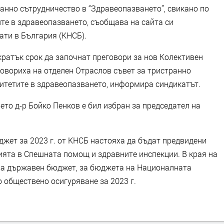
анно сътрудничество в “Здравеопазването”, свикано по
те в здравеопазването, съобщава на сайта си
ти в България (КНСБ).
кратък срок да започнат преговори за нов Колективен
оговориха на отделен Отраслов съвет за тристранно
итетите в здравеопазването, информира синдикатът.
то д-р Бойко Пенков е бил избран за председател на
жет за 2023 г. от КНСБ настояха да бъдат предвидени
ията в Спешната помощ и здравните инспекции. В края на
за държавен бюджет, за бюджета на Националната
 обществено осигуряване за 2023 г.