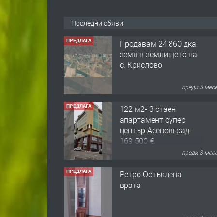
Последни обяви
ПРЕДЛАГА
122 м2- 3 стаен
апартамент супер
център Асеновград-
169 500 €.
преди 3 мес
ПРЕДЛАГА
Ретро Остъклена
врата
преди 3 мес
ПРЕДЛАГА
🌟HYUNDAI i10 - 2024 |
Само 55 лв./ден от DL
RENT🌟