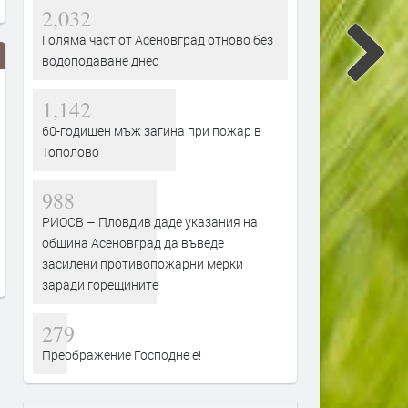
2,032
Голяма част от Асеновград отново без
водоподаване днес
1,142
60-годишен мъж загина при пожар в
Тополово
988
Дигитално евро: портмонето ще
Цената на дизела е скочи
РИОСВ – Пловдив даде указания на
е вече в нашия смартфон
над 17% за месец. И
община Асеновград да въведе
продължава да расте
преди 2 дни
засилени противопожарни мерки
преди 3 дни
заради горещините
279
Преображение Господне е!