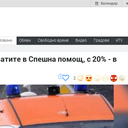
Календар
Новини
Обяви
Свободно време
Видео
Градове
eTV
латите в Спешна помощ, с 20% - в
0
2