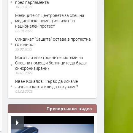
пред парламента
19.10.2022
Медиците от Центровете за спешна
медицинска помощ излизат на
национален протест
06.10.2022
Синдикат "Защита" остава в протестна
готовност
23.02.2022
Могат ли електронните системи на
Спешна помощ и болниците да бъдат
синхронизирани?
10.02.2022
Иван Кокалов: Първо да искаме
личната карта или да лекуваме?
03.02.2022
Препоръчано видео