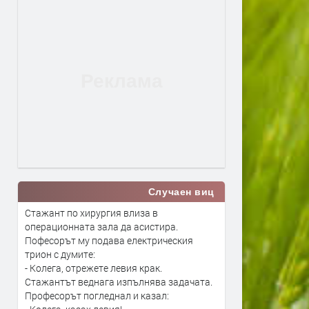
Случаен виц
Стажант по хирургия влиза в
операционната зала да асистира.
Пофесорът му подава електрическия
трион с думите:
- Колега, отрежете левия крак.
Стажантът веднага изпълнява задачата.
Професорът погледнал и казал: