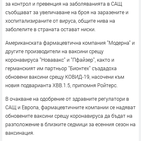
за контрол и превенция на заболяванията в САЩ
съобщават за увеличаване на броя на заразените и
хоспитализираните от вируса, общите нива на
заболелите в страната остават ниски.
Американската фармацевтична компания "Модерна" и
другите производители на ваксини срещу
коронавируса "Новавакс" и "Пфайзер", както и
германският им партньор "Бионтех" създадоха
обновени ваксини срещу КОВИД-19, насочени към
новия подварианта XBB.1.5, припомня Ройтерс.
В очакване на одобрение от здравните регулатори в
САЩ и Европа, фармацевтичните компании се надяват
обновените ваксини срещу коронавируса да бъдат на
разположение в близките седмици за есенния сезон на
ваксинация.