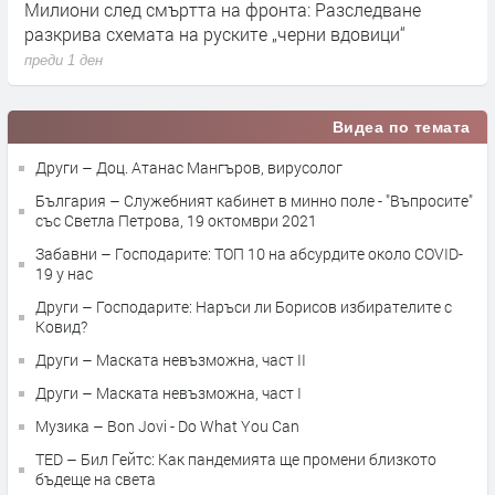
Милиони след смъртта на фронта: Разследване
Г
разкрива схемата на руските „черни вдовици“
в
преди 1 ден
п
Видеа по темата
Други – Доц. Атанас Мангъров, вирусолог
България – Служебният кабинет в минно поле - "Въпросите"
със Светла Петрова, 19 октомври 2021
Забавни – Господарите: ТОП 10 на абсурдите около COVID-
19 у нас
Други – Господарите: Наръси ли Борисов избирателите с
Ковид?
Други – Маската невъзможна, част II
Други – Маската невъзможна, част I
Музика – Bon Jovi - Do What You Can
TED – Бил Гейтс: Как пандемията ще промени близкото
бъдеще на света