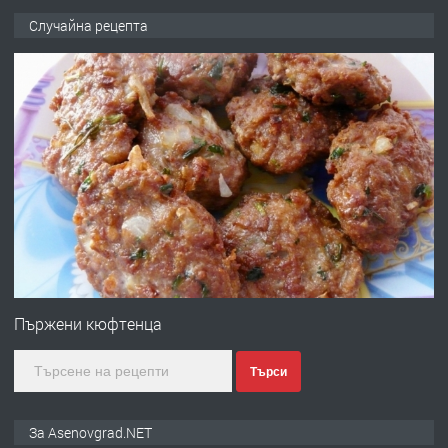
ПРЕДЛАГА
🌟HYUNDAI i10 - 2024 | Само 55 лв./
Случайна рецепта
ден от DL RENT🌟
преди 10 месеца
ПРЕДЛАГА
Професионална броячна машина -
със сертификат от ЕЦБ
преди 1 година
ПРЕДЛАГА
Професионална зеленчукорезачка
за заведения и дома
Пържени кюфтенца
Търси
преди 1 година
ПРЕДЛАГА
Дава под наем Асеновград
За Asenovgrad.NET