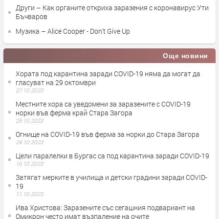
Други – Как органите откриха заразения с коронавирус Ути
Бъчваров
Музика – Alice Cooper - Don't Give Up
Още новини
Хората под карантина заради COVID-19 няма да могат да
гласуват на 29 октомври
27.10.2023
Местните хора са уведомени за заразените с COVID-19
норки във ферма край Стара Загора
25.10.2023
Огнище на COVID-19 във ферма за норки до Стара Загора
24.10.2023
Цели паралелки в Бургас са под карантина заради COVID-19
16.10.2023
Затягат мерките в училища и детски градини заради COVID-
19
11.10.2023
Ива Христова: Заразените със сегашния подвариант на
Омикрон често имат възпаление на очите