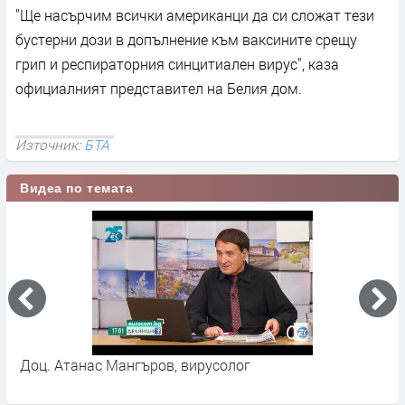
"Ще насърчим всички американци да си сложат тези
бустерни дози в допълнение към ваксините срещу
грип и респираторния синцитиален вирус", каза
официалният представител на Белия дом.
Източник:
БТА
Видеа по темата
Доц. Атанас Мангъров, вирусолог
С
С