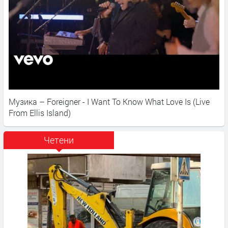
Музика – Foreigner - I Want To Know What Love Is (Live
From Ellis Island)
Четени