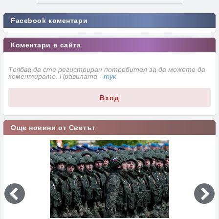
Facebook коментари
Коментари в сайта
Трябва да сте регистриран потребител за да можете да
коментирате. Правилата -
тук
.
Вход
Още новини от Светът