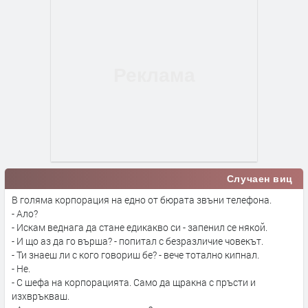
Случаен виц
В голяма корпорация на едно от бюрата звъни телефона.
- Ало?
- Искам веднага да стане едикакво си - запенил се някой.
- И що аз да го върша? - попитал с безразличие човекът.
- Ти знаеш ли с кого говориш бе? - вече тотално кипнал.
- Не.
- С шефа на корпорацията. Само да щракна с пръсти и
изхвръкваш.