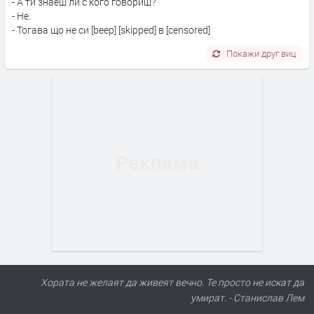
- А ти знаеш ли с кого говориш?
- Не.
- Тогава що не си [beep] [skipped] в [censored]
Покажи друг виц
Хората не желаят да живеят вечно. Те просто не искат да
умират. - Станислав Лем