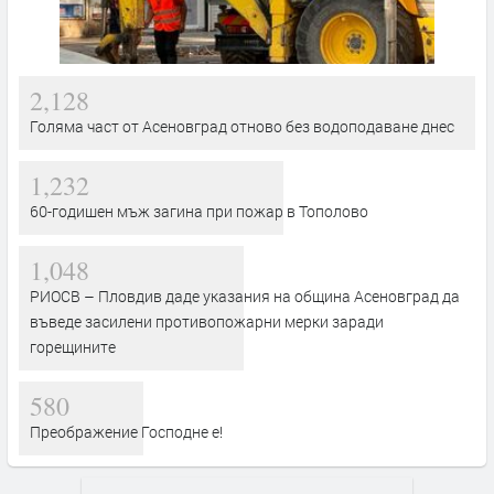
2,128
Голяма част от Асеновград отново без водоподаване днес
1,232
60-годишен мъж загина при пожар в Тополово
1,048
РИОСВ – Пловдив даде указания на община Асеновград да
въведе засилени противопожарни мерки заради
горещините
580
Преображение Господне е!