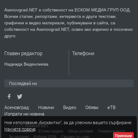
Asenovgrad.NET е собственост на ЕСКОМ МЕДИА ГРУП ООД.
Всички статии, репортажи, интервюта и други текстови,
преди 2 години
графични и видео материали, публикувани в сайта, са
собственост на Asenovgrad.NET, освен ако изрично е посочено
ПРЕДЛАГА
Давам индивидуалани уроци по
друго.
Немски език
Главен редактор
Телефони
преди 2 години
Надежда Виденлиева
ПРЕДЛАГА
ремонт на покриви
Последвай ни
преди 2 години
Асеновград
Новини
Видео
Обяви
еТВ
Изпрати ни новина
ПРЕДЛАГА
Висококачествени Целофанови
Ние използваме „бисквитки“, за да улесним вашето сърфиране.
Пликове - СКОРПИОПЛАСТ
© Copyright
Haskovo.NET
Научете повече
.
Пълна версия
Етичен кодекс
Общи условия
Поверителност
Приемам
За реклама
Избори 2026
Свържи се с нас