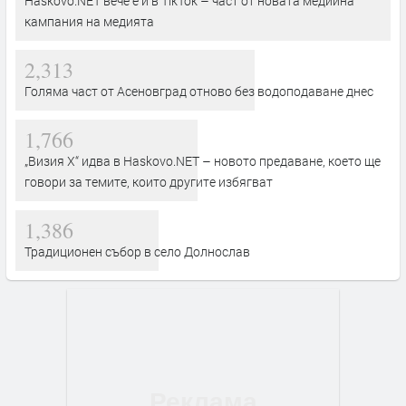
Haskovo.NET вече е и в TikTok – част от новата медийна
кампания на медията
2,313
Голяма част от Асеновград отново без водоподаване днес
1,766
„Визия Х“ идва в Haskovo.NET – новото предаване, което ще
говори за темите, които другите избягват
1,386
Традиционен събор в село Долнослав