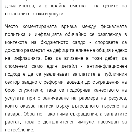
домакинства, и в крайна сметка - на цените на
останалите стоки и услуги.
Често коментираната връзка между фискалната
политика и инфлацията обичайно се разглежда в
контекста на бюджетното салдо - споровете са
доколко размерът на дефицита влияе на общия индекс
на инфлацията. Без да влизаме в този дебат, да
споменем само един детайл - антиинфлационен
подход е да се увеличават заплатите в публичния
сектор заедно с реформи, водещи до съкращения на
броя служители; така се подобрява качеството на
услугата при ограничаване на размера на ресурса,
който оказва натиск върху вътрешното търсене на
пазара. Обратно - ако няма съкращения, а заплатите
растат, това е допълнителен импулс, насочван за
потребление.