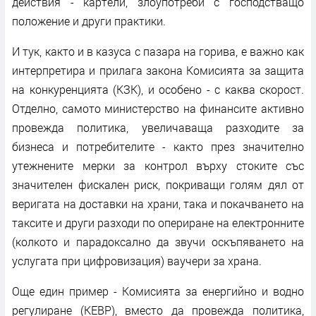
действия - картели, злоупотреби с господстващо
положение и други практики.
И тук, както и в казуса с пазара на горива, е важно как
интерпретира и прилага закона Комисията за защита
на конкуренцията (КЗК), и особено - с каква скорост.
Отделно, самото министерство на финансите активно
провежда политика, увеличаваща разходите за
бизнеса и потребителите - както през значително
утежнените мерки за контрол върху стоките със
значителен фискален риск, покриващи голям дял от
веригата на доставки на храни, така и покачването на
таксите и други разходи по опериране на електронните
(колкото и парадоксално да звучи оскъпяването на
услугата при цифровизация) ваучери за храна.
Още един пример - Комисията за енергийно и водно
регулиране (КЕВР), вместо да провежда политика,