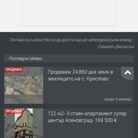
Логиката е изкуството да достигаш до непредсказуем извод -
Самюел Джонсън
Последни обяви
ПРЕДЛАГА
Продавам 24,860 дка земя в
землището на с. Крислово
преди 5 месеца
ПРЕДЛАГА
122 м2- 3 стаен апартамент супер
център Асеновград- 169 500 €.