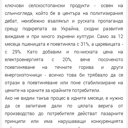
ключови селскостопански продукти - освен на
слънчогледа, който бе в центъра на политизирания
дебат, неизбежно въвлякъл и руската пропаганда
срещу подкрепата за Украйна, сходни развития
виждаме и при много зърнени култури. Само за 12
месеца пшеницата е поевтиняла с 31%, а царевицата -
с 29%. Като добавим и по-ниската цена на
електроенергията с 20%, вече посоченото
поевтиняване на течните горива и други
енергоизточници - всичко това би трябвало да се
отрази в поевтиняване или поне стабилизиране на
цените на храните за крайните потребители.
Ако не видим такъв процес в идните месеци, е нужно
да се запитаме дали по цялата верига от
производство до потребителя действат пазарните
принципи или има нарушаващи конкуренцията