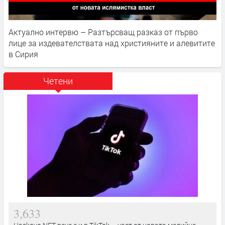
Актуално интервю – Разтърсващ разказ от първо
лице за издевателствата над християните и алевитите
в Сирия
Четени
3,633