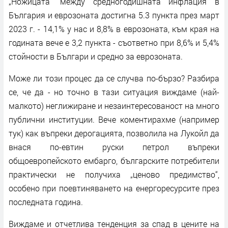
„Ножицата“ между средногодишната инфлация в
България и еврозоната достигна 5.3 пункта през март
2023 г. - 14,1% у нас и 8,8% в еврозоната, към края на
годината вече е 3,2 пункта - съответно при 8,6% и 5,4%
стойности в Българи и средно за еврозоната.
Може ли този процес да се случва по-бързо? Разбира
се, че да - но точно в тази ситуация виждаме (най-
малкото) неглижиране и незаинтересованост на много
публични институции. Вече коментирахме (например
тук) как въпреки дерогацията, позволила на Лукойл да
внася по-евтин руски петрол въпреки
общоевропейското ембарго, българските потребители
практически не получиха „ценово предимство“,
особено при поевтиняването на енергоресурсите през
последната година.
Виждаме и отчетлива тенденция за спад в цените на