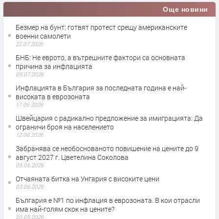
Още новини
Безмер на бунт: готвят протест срещу американските
военни самолети
22.07.2026
БНБ: Не еврото, а вътрешните фактори са основната
причина за инфлацията
05.07.2026
Инфлацията в България за последната година е най-
високата в еврозоната
17.06.2026
Швейцария с радикално предложение за имиграцията: Да
ограничи броя на населението
12.06.2026
Забранява се необоснованото повишение на цените до 9
август 2027 г. Цветелина Соколова
05.06.2026
Отчаяната битка на Унгария с високите цени
03.06.2026
България е №1 по инфлация в еврозоната. В кои отрасли
има най-голям скок на цените?
20.05.2026