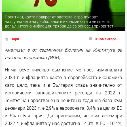
Политики, които подкрепят растежа, ограничават
натрупването на дисбаланси в икономиката и не помпат
допълнително инфлация, трябва да са основен приоритет.
Пари
0 Коментара
Анализът е от седмичния бюлетин на Института за
пазарна икономика (ИПИ).
Няма вече никакво съмнение, че през изминалата
2023 г. инфлацията както в европейската икономика
като цяло, така и в България спада значително от
исторически заплашителните рекорди на 2022 г.
Темпът на нарастване на цените на годишна база към
декември 2023 г. е 2,9% в еврозоната, 3,4% за целия ЕС
и 5% в България. Да припомним, че към декември
2022 г. инфлацията у нас достигна 14,3%, в ЕС - 10,4%,