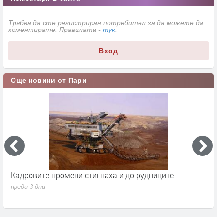
Трябва да сте регистриран потребител за да можете да
коментирате. Правилата -
тук
.
Вход
Още новини от Пари
Кадровите промени стигнаха и до рудниците
П
1
преди 3 дни
п