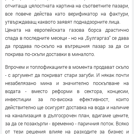
отчитаща цялостната картина на съответните пазари,
все повече действа като верификатор на фактури,
утвърждаващ каквото заявят поднадзорните лица.
Цената на европейската газова борса драстично
спада в последните месеци - но на „Булгаргаз“ се дава
да продава по-скъпо на вътрешния пазар за да си
покрива по-скъпи доставки в миналото.
Впрочем и топлофикациите в момента продават скъпо
- с аргумент да покриват стари загуби. И някак почти
незабелязано мина и значително поскъпване на
водата - вместо реформи в сектора, концесии,
инвестиции за по-висока ефективност, които
действително ще осигурят доставка на вода и наличие
на канализация в дългосрочен план, вдигаме цените,
за да се позакърпи - временно - паричния поток. Всяко
от тези решения влияе на разходите за бизнес и