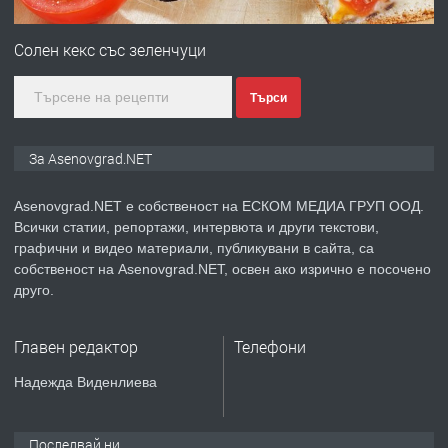
ПРЕДЛАГА
Професионална зеленчукорезачка
за заведения и дома
Солен кекс със зеленчуци
Търси
преди 1 година
ПРЕДЛАГА
Дава под наем Асеновград
За Asenovgrad.NET
Asenovgrad.NET е собственост на ЕСКОМ МЕДИА ГРУП ООД.
Всички статии, репортажи, интервюта и други текстови,
преди 2 години
графични и видео материали, публикувани в сайта, са
собственост на Asenovgrad.NET, освен ако изрично е посочено
ПРЕДЛАГА
Давам индивидуалани уроци по
друго.
Немски език
Главен редактор
Телефони
преди 2 години
Надежда Виденлиева
ПРЕДЛАГА
ремонт на покриви
Последвай ни