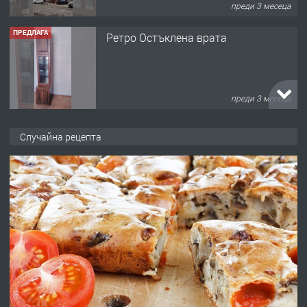
преди 3 месеца
ПРЕДЛАГА
Ретро Остъклена врата
преди 3 месеца
ПРЕДЛАГА
🌟HYUNDAI i10 - 2024 | Само 55 лв./
Случайна рецепта
ден от DL RENT🌟
преди 10 месеца
ПРЕДЛАГА
Професионална броячна машина -
със сертификат от ЕЦБ
преди 1 година