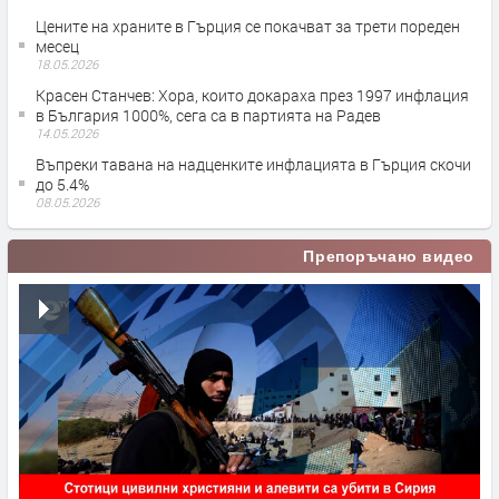
Цените на храните в Гърция се покачват за трети пореден
месец
18.05.2026
Красен Станчев: Хора, които докараха през 1997 инфлация
в България 1000%, сега са в партията на Радев
14.05.2026
Въпреки тавана на надценките инфлацията в Гърция скочи
до 5.4%
08.05.2026
Препоръчано видео