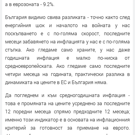
а в еврозоната - 9.2%.
България видимо свива разликата - точно както след
енергийния шок и началото на войната у нас
поскъпването е с по-голяма скорост, последните
месеци забавянето на инфлацията у нас е с по-голяма
стъпка. Ако гледаме само храните, у нас даже
годишната инфлация е малко по-ниска от
средноевропейската. Ако гледаме само последните
четири месеца на годината, практически разлика в
динамиката на цените в ЕС и България няма.
Да погледнем и към средногодишната инфлация -
това е промяната на цените усреднено за последните
12 поредни месеца спрямо предходните 12 месеца;
именно този индикатор е в основата на инфлационния
критерий за готовност за приемане на еврото.