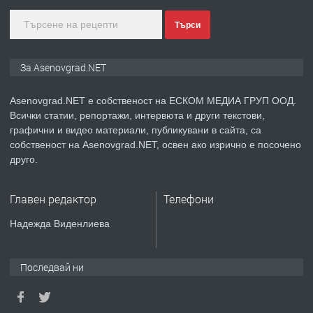
Търси
преди 1 година
ПРЕДЛАГА
Дава под наем Асеновград
За Asenovgrad.NET
Asenovgrad.NET е собственост на ЕСКОМ МЕДИА ГРУП ООД.
Всички статии, репортажи, интервюта и други текстови,
преди 2 години
графични и видео материали, публикувани в сайта, са
собственост на Asenovgrad.NET, освен ако изрично е посочено
ПРЕДЛАГА
Давам индивидуалани уроци по
друго.
Немски език
Главен редактор
Телефони
преди 2 години
Надежда Виденлиева
ПРЕДЛАГА
ремонт на покриви
Последвай ни
преди 2 години