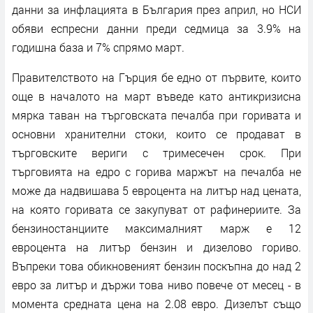
данни за инфлацията в България през април, но НСИ
обяви еспресни данни преди седмица за 3.9% на
годишна база и 7% спрямо март.
Правителството на Гърция бе едно от първите, които
още в началото на март въведе като антикризисна
мярка таван на търговската печалба при горивата и
основни хранителни стоки, които се продават в
търговските вериги с тримесечен срок. При
търговията на едро с горива маржът на печалба не
може да надвишава 5 евроцента на литър над цената,
на която горивата се закупуват от рафинериите. За
бензиностанциите максималният марж е 12
евроцента на литър бензин и дизелово гориво.
Въпреки това обикновеният бензин поскъпна до над 2
евро за литър и държи това ниво повече от месец - в
момента средната цена на 2.08 евро. Дизелът също