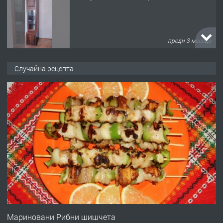
преди 3 месеца
ПРЕДЛАГА
🌟HYUNDAI i10 - 2024 | Само 55 лв./
Случайна рецепта
ден от DL RENT🌟
преди 10 месеца
ПРЕДЛАГА
Професионална броячна машина -
със сертификат от ЕЦБ
преди 1 година
ПРЕДЛАГА
Професионална зеленчукорезачка
за заведения и дома
Мариновани Рибни шишчета