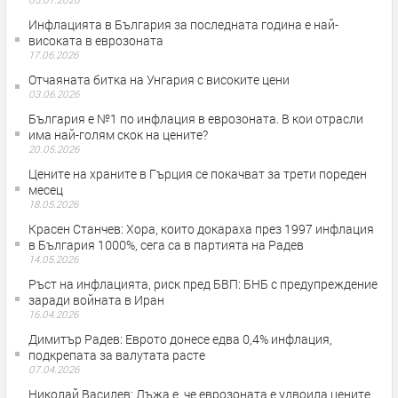
Инфлацията в България за последната година е най-
високата в еврозоната
17.06.2026
Отчаяната битка на Унгария с високите цени
03.06.2026
България е №1 по инфлация в еврозоната. В кои отрасли
има най-голям скок на цените?
20.05.2026
Цените на храните в Гърция се покачват за трети пореден
месец
18.05.2026
Красен Станчев: Хора, които докараха през 1997 инфлация
в България 1000%, сега са в партията на Радев
14.05.2026
Ръст на инфлацията, риск пред БВП: БНБ с предупреждение
заради войната в Иран
16.04.2026
Димитър Радев: Еврото донесе едва 0,4% инфлация,
подкрепата за валутата расте
07.04.2026
Николай Василев: Лъжа е, че еврозоната е удвоила цените,