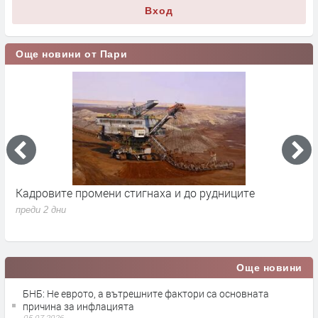
Вход
Още новини от Пари
Кадровите промени стигнаха и до рудниците
П
1
преди 2 дни
п
Още новини
БНБ: Не еврото, а вътрешните фактори са основната
причина за инфлацията
05.07.2026