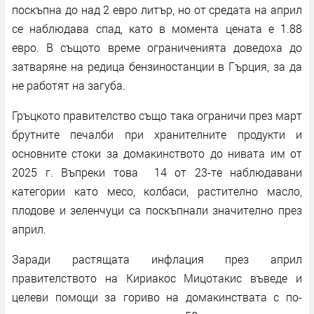
поскъпна до над 2 евро литър, но от средата на април
се наблюдава спад, като в момента цената е 1.88
евро. В същото време ограниченията доведоха до
затваряне на редица бензиностанции в Гърция, за да
не работят на загуба.
Гръцкото правителство също така ограничи през март
брутните печалби при хранителните продукти и
основните стоки за домакинството до нивата им от
2025 г. Въпреки това 14 от 23-те наблюдавани
категории като месо, колбаси, растително масло,
плодове и зеленчуци са поскъпнали значително през
април.
Заради растящата инфлация през април
правителството на Кириакос Мицотакис въведе и
целеви помощи за гориво на домакинствата с по-