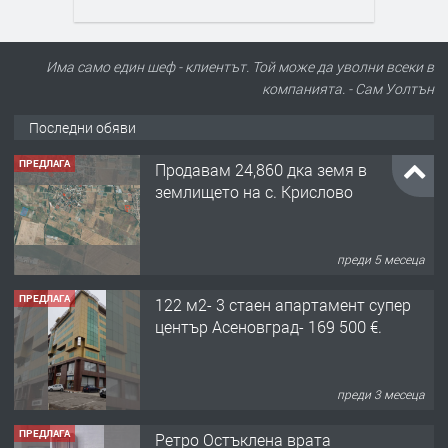
Има само един шеф - клиентът. Той може да уволни всеки в
компанията. - Сам Уолтън
Последни обяви
ПРЕДЛАГА
Продавам 24,860 дка земя в
землището на с. Крислово
преди 5 месеца
ПРЕДЛАГА
122 м2- 3 стаен апартамент супер
център Асеновград- 169 500 €.
преди 3 месеца
ПРЕДЛАГА
Ретро Остъклена врата