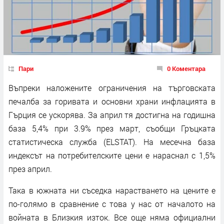
Пари
0 Коментара
Въпреки наложените ограничения на търговската
печалба за горивата и основни храни инфлацията в
Гърция се ускорява. За април тя достигна на годишна
база 5,4% при 3.9% през март, съобщи Гръцката
статистическа служба (ELSTAT). На месечна база
индексът на потребителските цени е нараснал с 1,5%
през април.
Така в южната ни съседка нарастването на цените е
по-голямо в сравнение с това у нас от началото на
войната в Близкия изток. Все още няма официални