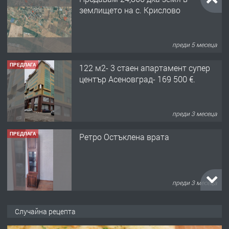
землището на с. Крислово
преди 5 месеца
ПРЕДЛАГА
122 м2- 3 стаен апартамент супер
център Асеновград- 169 500 €.
преди 3 месеца
ПРЕДЛАГА
Ретро Остъклена врата
преди 3 месеца
ПРЕДЛАГА
🌟HYUNDAI i10 - 2024 | Само 55 лв./
Случайна рецепта
ден от DL RENT🌟