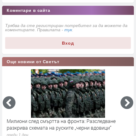
Коментари в сайта
Трябва да сте регистриран потребител за да можете да
коментирате. Правилата -
тук
.
Вход
Още новини от Светът
Милиони след смъртта на фронта: Разследване
Г
разкрива схемата на руските „черни вдовици“
в
преди 1 ден
п