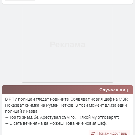
Случаен виц
В РПУ полицаи гледат новините. Обявяват новия шеф на МВР.
Показват снимка на Румен Петков. В този момент влиза един
полицай и казва:
— Тоз го знам, бе. Арестувал съм го… Някой му отговарят:
— Е, сега вече няма да можеш. Това ни е новия шеф.
Покажи друг виц