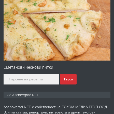
преди 10 месеца
ПРЕДЛАГА
Професионална броячна машина -
със сертификат от ЕЦБ
преди 1 година
ПРЕДЛАГА
Професионална зеленчукорезачка
за заведения и дома
Сметанови чеснови питки
Търси
преди 1 година
ПРЕДЛАГА
Дава под наем Асеновград
За Asenovgrad.NET
Asenovgrad.NET е собственост на ЕСКОМ МЕДИА ГРУП ООД.
Всички статии, репортажи, интервюта и други текстови,