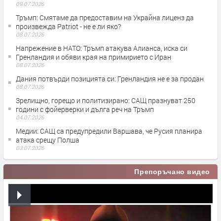
09.07.2026
Тръмп: Смятаме да предоставим на Украйна лиценз да
произвежда Patriot - не е ли яко?
08.07.2026
Напрежение в НАТО: Тръмп атакува Алианса, иска си
Гренландия и обяви края на примирието с Иран
08.07.2026
Дания потвърди позицията си: Гренландия не е за продан
08.07.2026
Зрелищно, горещо и политизирано: САЩ празнуват 250
години с фойерверки и дълга реч на Тръмп
04.07.2026
Медии: САЩ са предупредили Варшава, че Русия планира
атака срещу Полша
03.07.2026
Препоръчано видео