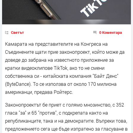
Светът
0 Коментара
Камарата на представителите на Конгреса на
Съединените щати прие законопроект, който може да
доведе до забрана на известното приложение за
кратки видеоклипове TikTok, ако то не смени
собственика си - китайската компания "Байт Денс"
(ByteDance). Tо се използва от около 170 милиона
американци, предава Ройтерс.
Законопроектът бе приет с голямо мнозинство, с 352
гласа "за" и 65 "против", с подкрепата както на
републиканците, така и на демократите. Въпреки това,
предложението сега ще бъде изпратено за гласуване в