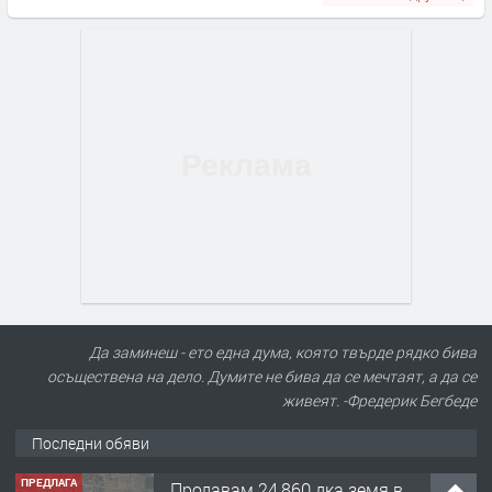
Да заминеш - ето една дума, която твърде рядко бива
осъществена на дело. Думите не бива да се мечтаят, а да се
живеят. -Фредерик Бегбеде
Последни обяви
ПРЕДЛАГА
Продавам 24,860 дка земя в