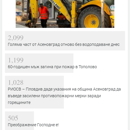
2,099
Голяма част от Асеновград отново без водоподаване днес
1,199
60-годишен мъж загина при пожар в Тополово
1,028
РИОСВ – Пловдив даде указания на община Асеновград да
въведе засилени противопожарни мерки заради
горещините
505
Преображение Господне е!