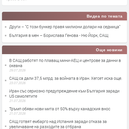
Видеа по темата
Други – "С този бункер правя милиони долари на седмица"
България в мен – Борислава Генова - Ню Йорк, САЩ
Още новини
В САЩ работят по плаващ мини-АЕЦ и центрове за данни в
океана
29.07.2026
САЩ са дали 37,5 млрд. за войната в Иран. Хегсет иска още.
23.07.2026
Иран със сериозно предупреждение към България заради
US самолетите
21.07.2026
Тръмп обяви нови мита от 50% върху канадския внос
21.07.2026
САЩ готвят ембарго над Испания заради отказа за
увеличаване на разходите за отбрана