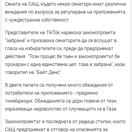
Сената на САЩ, където някои сенатори имат различни
виждания по въпроса за регулиране на приложенията
с чуждестранна собственост.
Представители на TikTok нарекоха законопроекта
"забрана" и призоваха сенаторите да се вслушат в
гласа на избирателите си, преди да предприемат
действия. "Този процес бе таен и законопроектът бе
прокаран с една единствена цел: това е забрана", каза
говорител на "Байт Денс".
В двете палати са получени много обаждания от
потребители на приложението - предимно
тинейджъри. Обажданията са дори повече от тези,
изразяващи недоволство от случващото се в Газа.
Законопроектът е последната от редица стъпки, които
САЩ предприемат в отговор на опасенията за