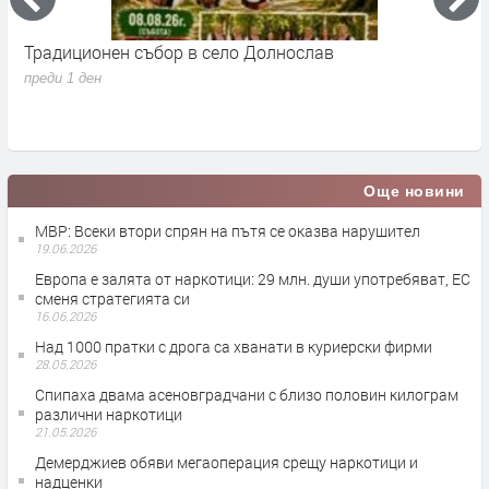
Традиционен събор в село Долнослав
П
преди 1 ден
п
Още новини
МВР: Всеки втори спрян на пътя се оказва нарушител
19.06.2026
Европа е залята от наркотици: 29 млн. души употребяват, ЕС
сменя стратегията си
16.06.2026
Над 1000 пратки с дрога са хванати в куриерски фирми
28.05.2026
Спипаха двама асеновградчани с близо половин килограм
различни наркотици
21.05.2026
Демерджиев обяви мегаоперация срещу наркотици и
надценки