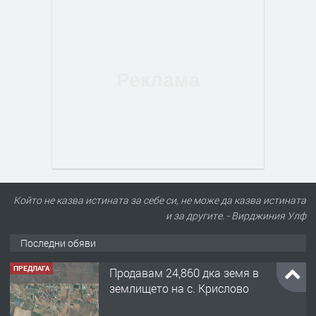
Който не казва истината за себе си, не може да казва истината
и за другите. - Вирджиния Улф
Последни обяви
ПРЕДЛАГА
Продавам 24,860 дка земя в
землището на с. Крислово