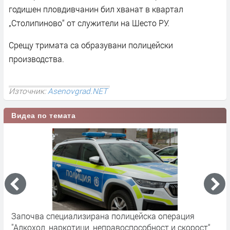
годишен пловдивчанин бил хванат в квартал
„Столипиново“ от служители на Шесто РУ.
Срещу тримата са образувани полицейски
производства.
Източник:
Asenovgrad.NET
Видеа по темата
Започва специализирана полицейска операция
О
"Алкохол, наркотици, неправоспособност и скорост“
л