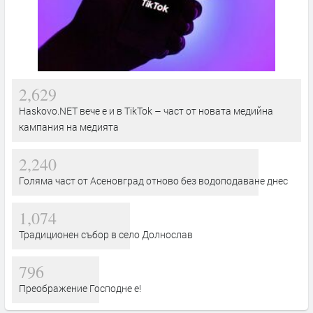
2,629
Haskovo.NET вече е и в TikTok – част от новата медийна
кампания на медията
2,240
Голяма част от Асеновград отново без водоподаване днес
1,074
Традиционен събор в село Долнослав
796
Преображение Господне е!