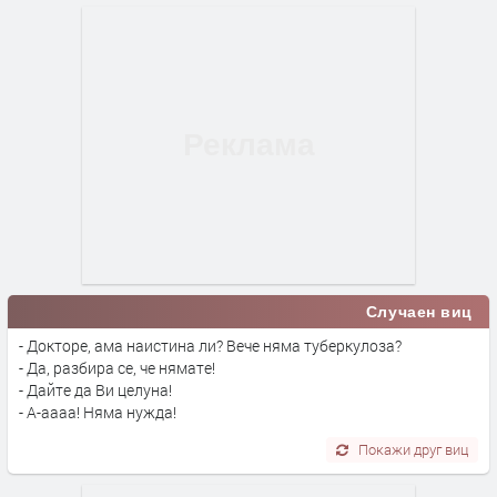
Случаен виц
- Докторе, ама наистина ли? Вече няма туберкулоза?
- Да, разбира се, че нямате!
- Дайте да Ви целуна!
- А-аааа! Няма нужда!
Покажи друг виц