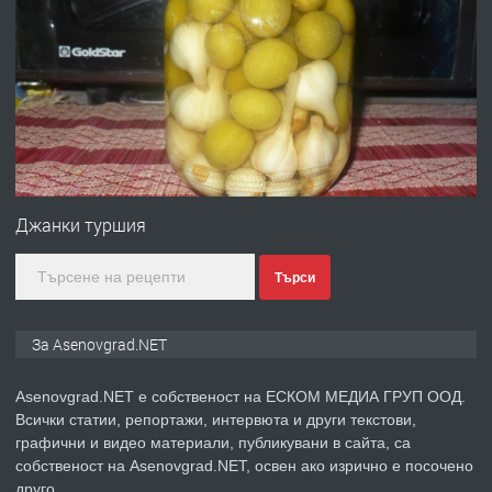
ПРЕДЛАГА
Професионална броячна машина -
със сертификат от ЕЦБ
преди 1 година
ПРЕДЛАГА
Професионална зеленчукорезачка
за заведения и дома
Джанки туршия
Търси
преди 1 година
ПРЕДЛАГА
Дава под наем Асеновград
За Asenovgrad.NET
Asenovgrad.NET е собственост на ЕСКОМ МЕДИА ГРУП ООД.
Всички статии, репортажи, интервюта и други текстови,
преди 2 години
графични и видео материали, публикувани в сайта, са
собственост на Asenovgrad.NET, освен ако изрично е посочено
ПРЕДЛАГА
Давам индивидуалани уроци по
друго.