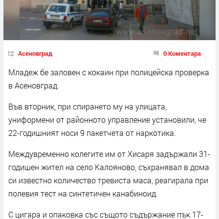
Асеновград
0 Коментара
Младеж бе заловен с кокаин при полицейска проверка
в Асеновград.
Във вторник, при спирането му на улицата,
униформени от районното управление установили, че
22-годишният носи 9 пакетчета от наркотика.
Междувременно колегите им от Хисаря задържали 31-
годишен жител на село Калояново, съхранявал в дома
си известно количество тревиста маса, реагирала при
полевия тест на синтетичен канабиноид.
С цигара и опаковка със същото съдържание пък 17-