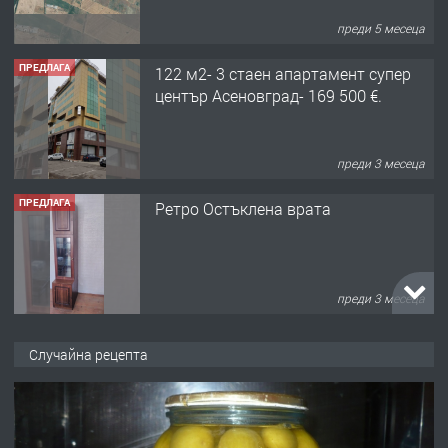
преди 5 месеца
ПРЕДЛАГА
122 м2- 3 стаен апартамент супер
център Асеновград- 169 500 €.
преди 3 месеца
ПРЕДЛАГА
Ретро Остъклена врата
преди 3 месеца
ПРЕДЛАГА
🌟HYUNDAI i10 - 2024 | Само 55 лв./
Случайна рецепта
ден от DL RENT🌟
преди 10 месеца