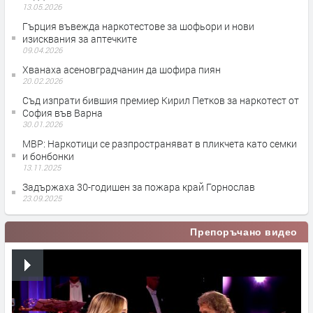
13.05.2026
Гърция въвежда наркотестове за шофьори и нови
изисквания за аптечките
09.04.2026
Хванаха асеновградчанин да шофира пиян
20.02.2026
Съд изпрати бившия премиер Кирил Петков за наркотест от
София във Варна
30.01.2026
МВР: Наркотици се разпространяват в пликчета като семки
и бонбонки
13.11.2025
Задържаха 30-годишен за пожара край Горнослав
23.09.2025
Препоръчано видео