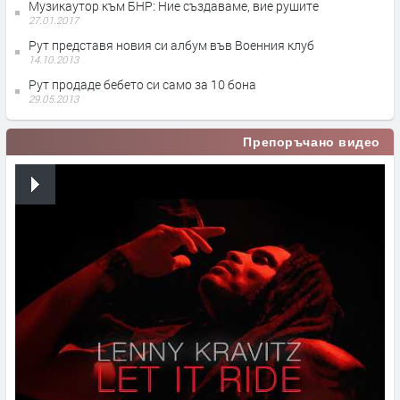
Музикаутор към БНР: Ние създаваме, вие рушите
27.01.2017
Рут представя новия си албум във Военния клуб
14.10.2013
Рут продаде бебето си само за 10 бона
29.05.2013
Препоръчано видео