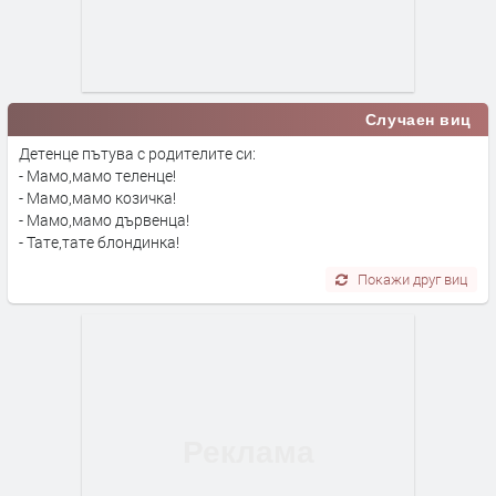
Случаен виц
Детенце пътува с родителите си:
- Мамо,мамо теленце!
- Мамо,мамо козичка!
- Мамо,мамо дървенца!
- Тате,тате блондинка!
Покажи друг виц