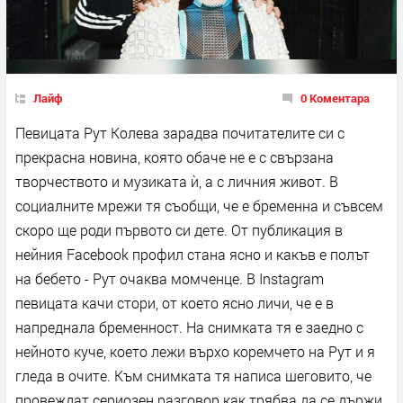
Лайф
0 Коментара
Певицата Рут Колева зарадва почитателите си с
прекрасна новина, която обаче не е с свързана
творчеството и музиката ѝ, а с личния живот. В
социалните мрежи тя съобщи, че е бременна и съвсем
скоро ще роди първото си дете. От публикация в
нейния Facebook профил стана ясно и какъв е полът
на бебето - Рут очаква момченце. В Instagram
певицата качи стори, от което ясно личи, че е в
напреднала бременност. На снимката тя е заедно с
нейното куче, което лежи върхо коремчето на Рут и я
гледа в очите. Към снимката тя написа шеговито, че
провеждат сериозен разговор как трябва да се държи,