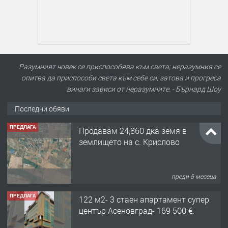
Разумният човек се приспособява към света; неразумния се
опитва да приспособи света към себе си, затова и прогреса
винаги зависи от неразумните. - Бърнард Шоу
Последни обяви
ПРЕДЛАГА
122 м2- 3 стаен апартамент супер
център Асеновград- 169 500 €.
преди 3 месеца
ПРЕДЛАГА
Ретро Остъклена врата