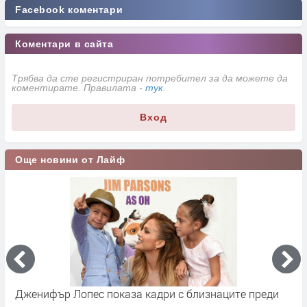
Facebook коментари
Коментари в сайта
Трябва да сте регистриран потребител за да можете да
коментирате. Правилата -
тук
.
Вход
Още новини от Лайф
Сватбата на Кристиано Роналдо и Джорджина
Д