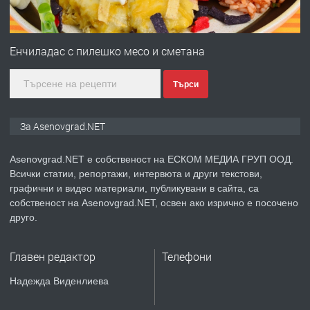
ПРЕДЛАГА
Дава под наем Асеновград
Енчиладас с пилешко месо и сметана
Търси
преди 2 години
ПРЕДЛАГА
Давам индивидуалани уроци по
За Asenovgrad.NET
Немски език
Asenovgrad.NET е собственост на ЕСКОМ МЕДИА ГРУП ООД.
Всички статии, репортажи, интервюта и други текстови,
преди 2 години
графични и видео материали, публикувани в сайта, са
собственост на Asenovgrad.NET, освен ако изрично е посочено
ПРЕДЛАГА
ремонт на покриви
друго.
Главен редактор
Телефони
преди 2 години
Надежда Виденлиева
ПРЕДЛАГА
Висококачествени Целофанови