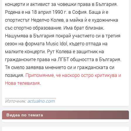
концерти и активист за човешки права в България.
Родена е на 18 април 1990 г. в София. Баща ѝ е
спортистът Неделчо Колев, а майка ѝ е художничка
със спортно образование. Има брат близнак.
Нашумява в България покрай участието си в третия
сезон на формата Music Idol, където отпада на
малките концерти. Рут Колева е защитник на
гражданските права на ЛГБТ общността в България.
Тя смело заявява мнението си и гражданската си
позиция.
Припомянме, че наскоро остро критикува и
Нова телевизия
.
Източник:
actualno.com
Видеа по темата