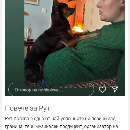
Повече за Рут
Рут Колева е една от най-успешните ни певици зад
граница, тя е музикален продуцент, организатор на