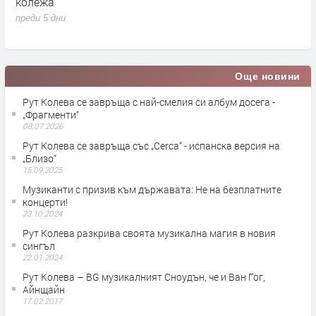
Родригес и какво знаем дотук, освен че ще е другата
Р
седмица
п
преди 5 дни
Още новини
Рут Колева се завръща с най-смелия си албум досега -
„Фрагменти“
08.07.2026
Рут Колева се завръща със „Cerca“ - испанскa версия на
„Близо“
15.09.2025
Музиканти с призив към държавата: Не на безплатните
концерти!
23.10.2024
Рут Колева разкрива своята музикална магия в новия
сингъл
22.01.2024
Рут Колева – BG музикалният Сноудън, че и Ван Гог,
Айнщайн
17.02.2017