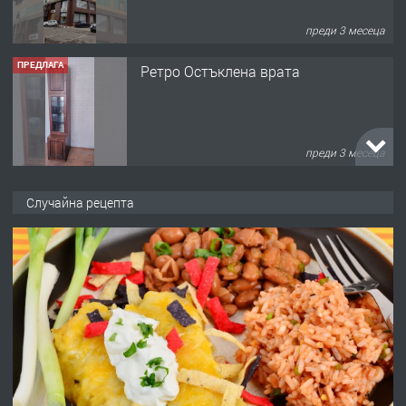
преди 3 месеца
ПРЕДЛАГА
🌟HYUNDAI i10 - 2024 | Само 55 лв./
ден от DL RENT🌟
преди 10 месеца
ПРЕДЛАГА
Професионална броячна машина -
Случайна рецепта
със сертификат от ЕЦБ
преди 1 година
ПРЕДЛАГА
Професионална зеленчукорезачка
за заведения и дома
преди 1 година