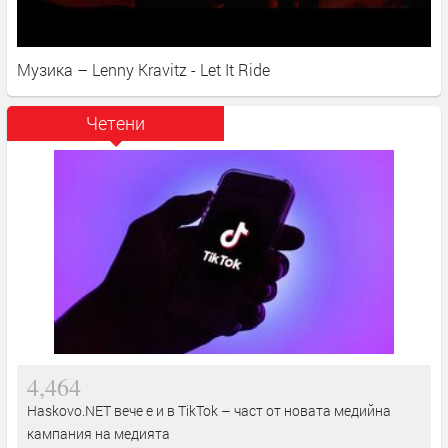
Музика – Lenny Kravitz - Let It Ride
Четени
4,464
Haskovo.NET вече е и в TikTok – част от новата медийна
кампания на медията