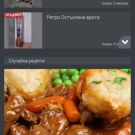
преди 3 месеца
ПРЕДЛАГА
Ретро Остъклена врата
преди 3 месеца
ПРЕДЛАГА
🌟HYUNDAI i10 - 2024 | Само 55 лв./
Случайна рецепта
ден от DL RENT🌟
преди 10 месеца
ПРЕДЛАГА
Професионална броячна машина -
със сертификат от ЕЦБ
преди 1 година