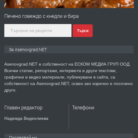
ПРЕДЛАГА
Професионална зеленчукорезачка
за заведения и дома
Печено говеждо с кнедли и бира
Търси
преди 1 година
ПРЕДЛАГА
Дава под наем Асеновград
За Asenovgrad.NET
Asenovgrad.NET е собственост на ЕСКОМ МЕДИА ГРУП ООД.
Всички статии, репортажи, интервюта и други текстови,
преди 2 години
графични и видео материали, публикувани в сайта, са
собственост на Asenovgrad.NET, освен ако изрично е посочено
ПРЕДЛАГА
Давам индивидуалани уроци по
друго.
Немски език
Главен редактор
Телефони
преди 2 години
Надежда Виденлиева
ПРЕДЛАГА
ремонт на покриви
Последвай ни