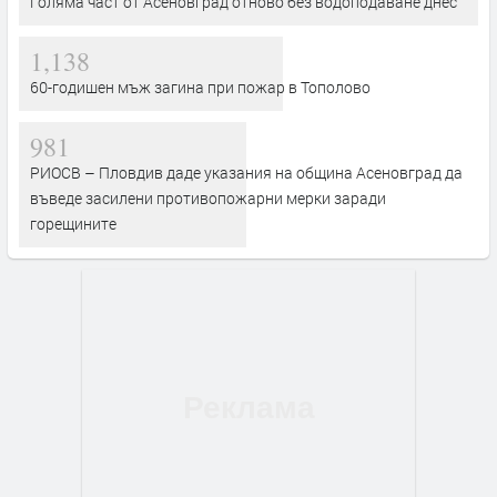
Голяма част от Асеновград отново без водоподаване днес
1,138
60-годишен мъж загина при пожар в Тополово
981
РИОСВ – Пловдив даде указания на община Асеновград да
въведе засилени противопожарни мерки заради
горещините