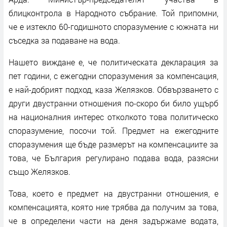
блицконтрола в Народното събрание. Той припомни,
че е изтекло 60-годишното споразумение с южната ни
съседка за подаване на вода.
Нашето виждане е, че политическата декларация за
пет години, с ежегодни споразумения за компенсация,
е най-добрият подход, каза Желязков. Обвързването с
други двустранни отношения по-скоро би било ущърб
на националния интерес отколкото това политическо
споразумение, посочи той. Предмет на ежегодните
споразумения ще бъде размерът на компенсациите за
това, че България регулирано подава вода, разясни
също Желязков.
Това, което е предмет на двустранни отношения, е
компенсацията, която ние трябва да получим за това,
че в определени части на деня задържаме водата,