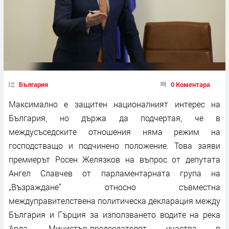
България
0 Коментара
Максимално е защитен националният интерес на
България, но държа да подчертая, че в
междусъседските отношения няма режим на
господстващо и подчинено положение. Това заяви
премиерът Росен Желязков на въпрос от депутата
Ангел Славчев от парламентарната група на
„Възраждане“ относно съвместна
междуправителствена политическа декларация между
България и Гърция за използването водите на река
Арда. Министър-председателят участва в