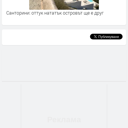
Санторини: оттук нататък островът ще е друг
П
з