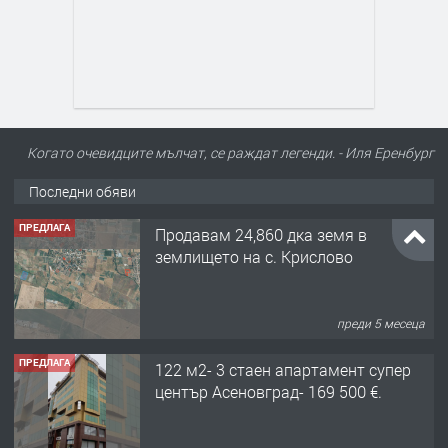
Когато очевидците мълчат, се раждат легенди. - Иля Еренбург
Последни обяви
ПРЕДЛАГА
Продавам 24,860 дка земя в
землището на с. Крислово
преди 5 месеца
ПРЕДЛАГА
122 м2- 3 стаен апартамент супер
център Асеновград- 169 500 €.