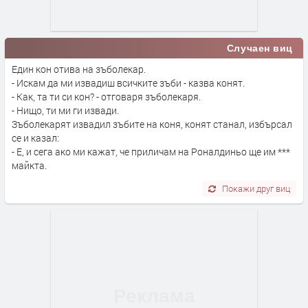
Случаен виц
Един кон отива на зъболекар.
- Искам да ми извадиш всичките зъби - казва конят.
- Как, та ти си кон? - отговаря зъболекаря.
- Нищо, ти ми ги извади.
Зъболекарят извадил зъбите на коня, конят станал, избърсал
се и казал:
- Е, и сега ако ми кажат, че приличам на Роналдиньо ще им ***
майкта.
Покажи друг виц