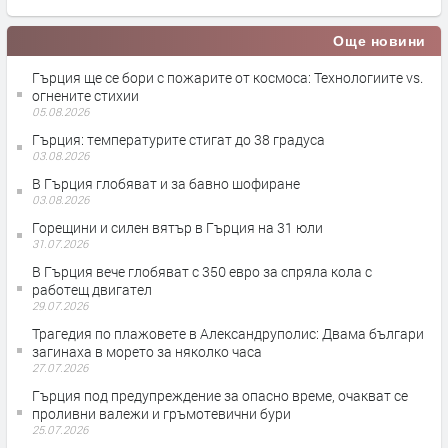
Още новини
Гърция ще се бори с пожарите от космоса: Технологиите vs.
огнените стихии
05.08.2026
Гърция: температурите стигат до 38 градуса
03.08.2026
В Гърция глобяват и за бавно шофиране
03.08.2026
Горещини и силен вятър в Гърция на 31 юли
31.07.2026
В Гърция вече глобяват с 350 евро за спряла кола с
работещ двигател
29.07.2026
Трагедия по плажовете в Александруполис: Двама българи
загинаха в морето за няколко часа
27.07.2026
Гърция под предупреждение за опасно време, очакват се
проливни валежи и гръмотевични бури
25.07.2026