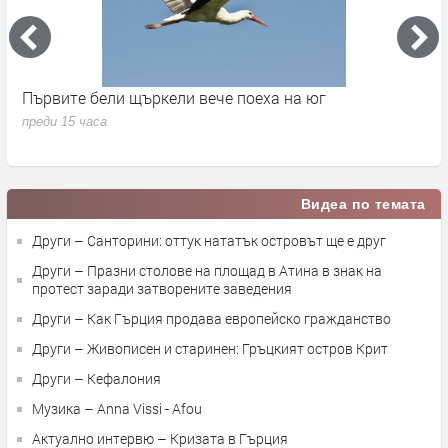
Първите бели щъркели вече поеха на юг
С
н
преди 15 часа
п
Видеа по темата
Други – Санторини: оттук нататък островът ще е друг
Други – Празни столове на площад в Атина в знак на
протест заради затворените заведения
Други – Как Гърция продава европейско гражданство
Други – Живописен и старинен: Гръцкият остров Крит
Други – Кефалония
Музика – Anna Vissi - Afou
Актуално интервю – Кризата в Гърция