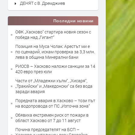
ДЕНЯТ с В. Дремджиев
Последни новини
ОФК „Хасково“ стартира новия сезон с
победа над „Гигант“
Позиция на Муса Чолак: Арестът ми е
по сценарий, искам проверка за 3,3 млн.
лева в община Минерални бани
РИОСВ – Хасково наложи санкции за 14
420 евро през юли
Части от „Младежки хълм“, „Хисаря“,
„Тракийски“ и „Македонски“ са без вода
заради авария
Поредната авария в Хасково – този път
на водопровода от ПС „Източна зона“
Обявиха екстремен риск от пожари в
област Хасково от 7 до 11 август
Почина председателят на БСП –
Хасково и читалищен деец Славейко