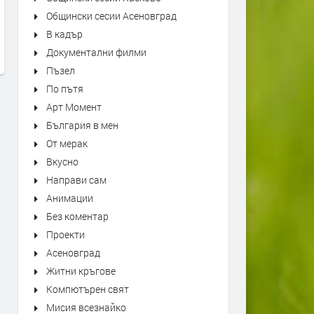
Kiss - Forever
"Bésame Mucho" Alfredo
Общински сесии Асеновград
Rodriguez Trio Live at Mon
преди 8 часа
В кадър
Jazz Festival
Документални филми
преди 8 часа
Пъзел
По пътя
Арт Момент
България в мен
От мерак
Вкусно
Направи сам
Анимации
Без коментар
Проекти
Асеновград
Житни кръгове
Компютърен свят
Мисия всезнайко