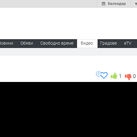
Календар
Новини
Обяви
Свободно време
Видео
Градове
eTV
0
1
0