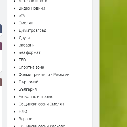
Алтернативата
Видео Новини
eTV
Смолян
Димитровград
Други
Забавни
Без формат
TED
Спортна зона
Филми трейлъри / Реклами
Първомай
България
Актуално интервю
Общински сесии Смолян
НЛО
Здраве
Общински сесии Хасково