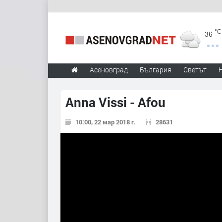
°C
36
Асеновград
България
Светът
Anna Vissi - Afou
10:00, 22 мар 2018 г.
28631