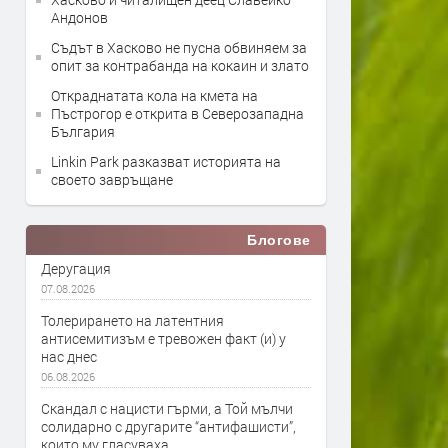
Андонов
Съдът в Хасково не пусна обвиняем за
опит за контрабанда на кокаин и злато
Откраднатата кола на кмета на
Пъстрогор е открита в Северозападна
България
Linkin Park разказват историята на
своето завръщане
Блогове
Деругация
07.08.2026
Толерирането на латентния
антисемитизъм е тревожен факт (и) у
нас днес
06.08.2026
Скандал с нацисти гърми, а Той мълчи
солидарно с другарите “антифашисти”,
които му гласуваха