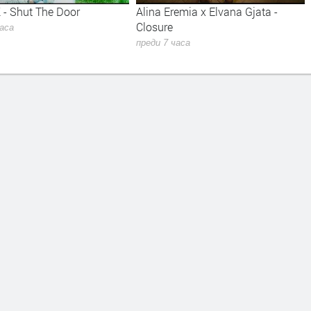
 - Shut The Door
Alina Eremia x Elvana Gjata -
Closure
часа
преди 7 часа