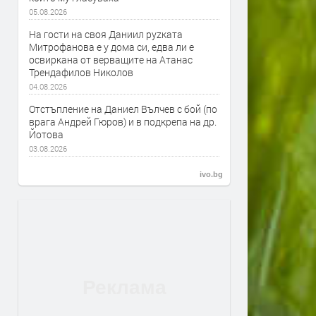
05.08.2026
На гости на своя Даниил руzката
Митрофанова е у дома си, едва ли е
освиркана от верващите на Атанас
Трендафилов Николов
04.08.2026
Отстъпление на Даниел Вълчев с бой (по
врага Андрей Гюров) и в подкрепа на др.
Йотова
03.08.2026
ivo.bg