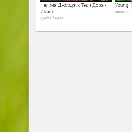
r - Sugar Talking
Нелина Джордж x Теди Дора -
Young K
lla 2026
Идиот
преди 7 
преди 7 часа