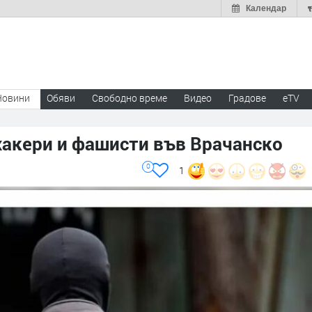
Календар
Новини
Обяви
Свободно време
Видео
Градове
eTV
хакери и фашисти във Врачанско
0
1