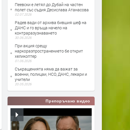
Пеевски е летял до Дубай на частен
полет със съдия Десислава Атанасова
02.07.2026
Радев вади от архива бившия шеф на
ДАНС и го връща начело на
контраразузнаването
30.06.2026
При акция срещу
наркоразпространението бе открит
хеликоптер
01.06.2026
Съкращенията няма да важат за
военни, полицаи, НСО, ДАНС, лекари и
учители
20.05.2026
Препоръчано видео