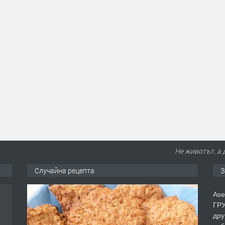
Не животът, а 
Случайна рецепта
З
Ase
ГРУ
дру