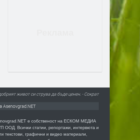
добрият живот си струва да бъде ценен. - Сократ
а Asenovgrad.NET
novgrad.NET е собственост на ЕСКОМ МЕДИА
П ООД. Всички статии, репортажи, интервюта и
ги текстови, графични и видео материали,