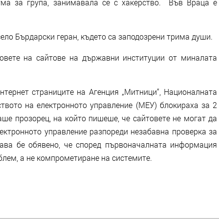
ма за група, занимавала се с хакерство. Във Враца е
ело Бърдарски геран, където са заподозрени трима души.
овете на сайтове на държавни институции от миналата
интернет страниците на Агенция „Митници“, Националната
ството на електронното управление (МЕУ) блокираха за 2
аше прозорец, на който пишеше, че сайтовете не могат да
лектронното управление разпореди незабавна проверка за
гава бе обявено, че според първоначалната информация
блем, а не компрометиране на системите.