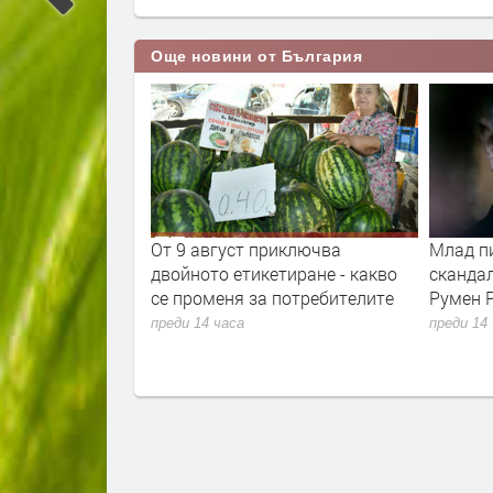
Още новини от България
та ще провeрява
От 9 август приключва
Млад п
фликт на
двойното етикетиране - какво
сканда
се променя за потребителите
Румен 
преди 14 часа
преди 14