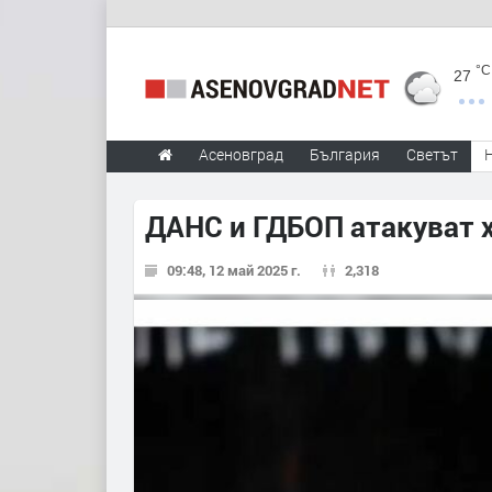
°C
27
Асеновград
България
Светът
ДАНС и ГДБОП атакуват 
09:48, 12 май 2025 г.
2,318