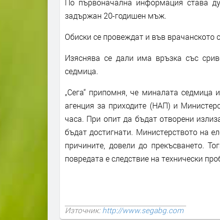
По първоначална информация става ду
задържан 20-годишен мъж.
Обиски се провеждат и във врачанското с
Изяснява се дали има връзка със срив
седмица.
„Сега“ припомня, че миналата седмица 
агенция за приходите (НАП) и Министер
часа. При опит да бъдат отворени излиз
бъдат достигнати. Министерството на е
причините, довели до прекъсването. То
повредата е следствие на технически про
Източник:
http://www.segabg.com