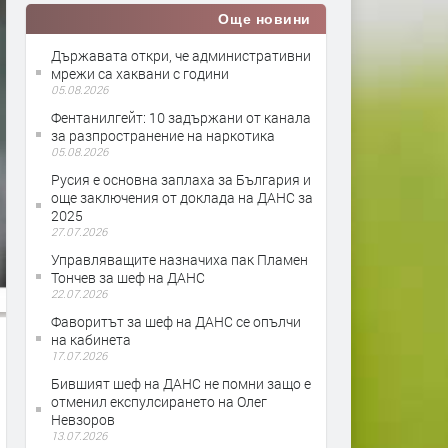
Още новини
Държавата откри, че административни
мрежи са хаквани с години
05.08.2026
Фентанилгейт: 10 задържани от канала
за разпространение на наркотика
05.08.2026
Русия е основна заплаха за България и
още заключения от доклада на ДАНС за
2025
27.07.2026
Управляващите назначиха пак Пламен
Тончев за шеф на ДАНС
22.07.2026
Фаворитът за шеф на ДАНС се опълчи
на кабинета
17.07.2026
Бившият шеф на ДАНС не помни защо е
отменил експулсирането на Олег
Невзоров
13.07.2026