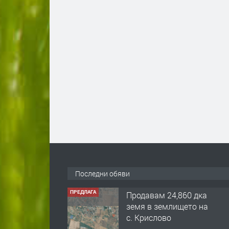
Последни обяви
ПРЕДЛАГА
Продавам 24,860 дка
земя в землището на
с. Крислово