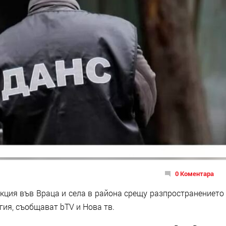
0 Коментара
кция във Враца и села в района срещу разпространението
ия, съобщават bTV и Нова тв.