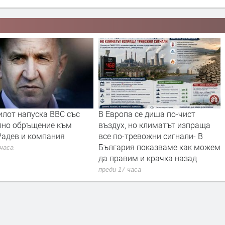
илот напуска ВВС със
В Европа се диша по-чист
лно обръщение към
въздух, но климатът изпраща
Радев и компания
все по-тревожни сигнали- В
България показваме как можем
 часа
да правим и крачка назад
преди 17 часа