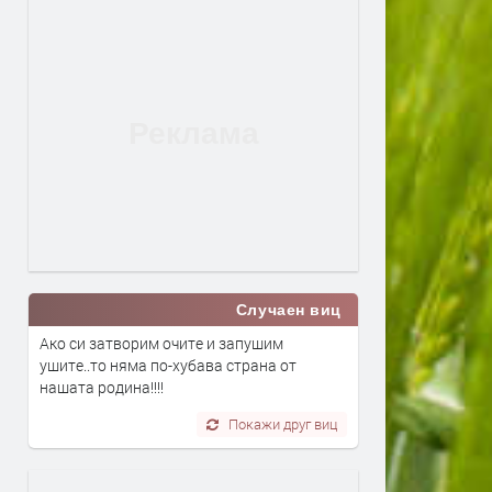
Случаен виц
Ако си затворим очите и запушим
ушите..то няма по-хубава страна от
нашата родина!!!!
Покажи друг виц