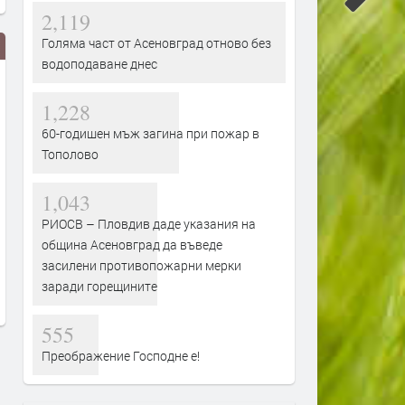
2,119
Голяма част от Асеновград отново без
водоподаване днес
1,228
60-годишен мъж загина при пожар в
Тополово
1,043
Турция взима 33% от
Първите бели щъркели в
РИОСВ – Пловдив даде указания на
проучванията за нефт и газ в
поеха на юг
блок „Хан Тервел“ в
община Асеновград да въведе
преди 1 ден
българската зона на Черно
засилени противопожарни мерки
море. Какво значи това
заради горещините
преди 17 часа
555
Преображение Господне е!