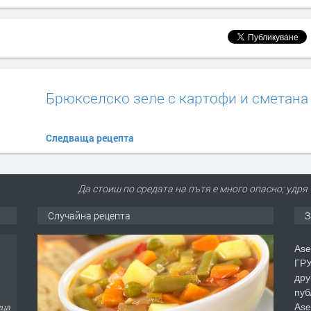
Брюкселско зеле с картофи и сметана
Следваща рецепта
Да стоиш по средата на пътя е много опасно; удря 
Случайна рецепта
З
Ase
ГРУ
дру
пуб
Ase
еца