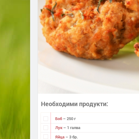
Необходими продукти
Боб
– 250 г
Лук
– 1 галва
Яйца
– 3 бр.