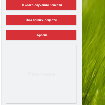
Няколко случайни рецепти
Виж всички рецепти
Търсене