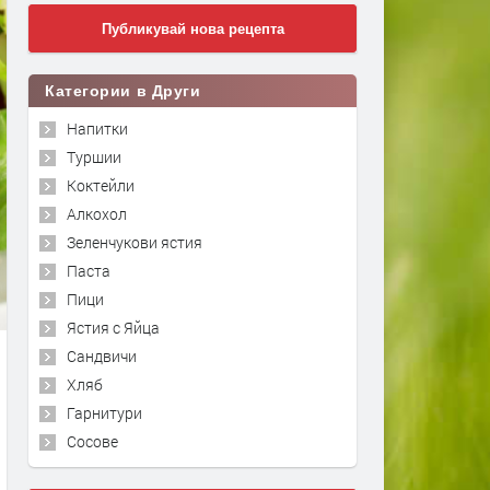
Публикувай нова рецепта
Категории в Други
Напитки
Туршии
Коктейли
Алкохол
Зеленчукови ястия
Паста
Пици
Ястия с Яйца
Сандвичи
Хляб
Гарнитури
Сосове