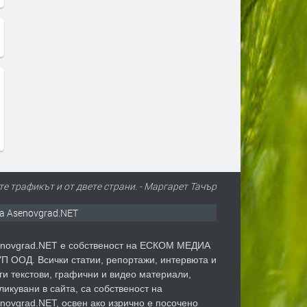
те трафикът и от двете страни. - Маргарет Тачър
а Asenovgrad.NET
novgrad.NET е собственост на ЕСКОМ МЕДИА
П ООД. Всички статии, репортажи, интервюта и
ги текстови, графични и видео материали,
ликувани в сайта, са собственост на
novgrad.NET, освен ако изрично е посочено