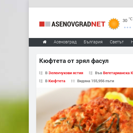
°C
30
Асеновград
България
Светът
Кюфтета от зрял фасул
В
Зеленчукови ястия
Във
Вегетарианска 
В
Кюфтета
Видяна 155,956 пъти