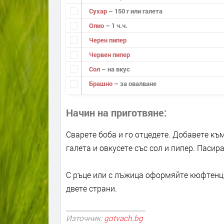
Сухар
– 150 г или галета
Олио
– 1 ч.ч.
Черен пипер
Червен пипер
Сол
– на вкус
Брашно
– за овалване
Начин на приготвяне
Сварете боба и го отцедете. Добавете къ
галета и овкусете със сол и пипер. Пасир
С ръце или с лъжица оформяйте кюфтенца
двете страни.
Източник:
gotvach.bg