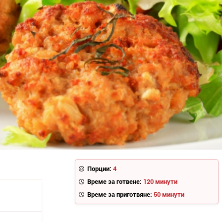
Порции:
4
Време за готвене:
120 минути
Време за приготвяне:
50 минути