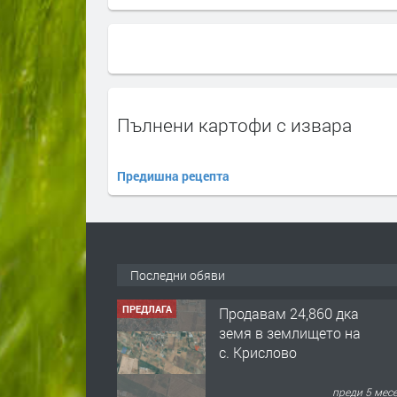
Пълнени картофи с извара
Предишна рецепта
Последни обяви
ПРЕДЛАГА
Продавам 24,860 дка
земя в землището на
с. Крислово
преди 5 мес