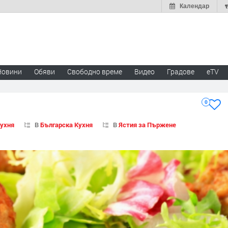
Календар
Новини
Обяви
Свободно време
Видео
Градове
eTV
0
Кухня
В
Българска Кухня
В
Ястия за Пържене