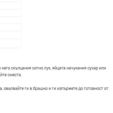
м него скълцания ситно лук, яйцата начукания сухар или
айте сместа.
, овалвайте ги в брашно и ги изпържете до готовност от