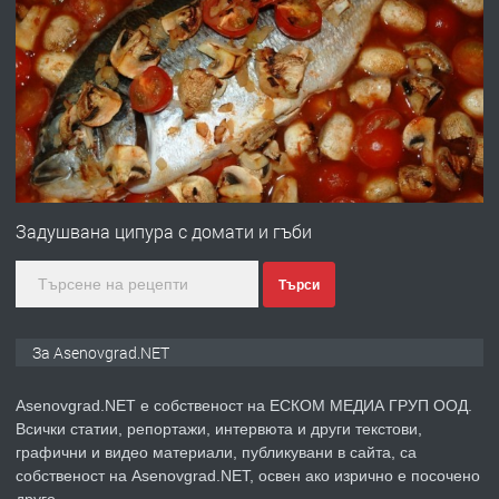
ПРЕДЛАГА
Професионална броячна машина -
със сертификат от ЕЦБ
преди 1 година
ПРЕДЛАГА
Професионална зеленчукорезачка
за заведения и дома
Задушвана ципура с домати и гъби
Търси
преди 1 година
ПРЕДЛАГА
Дава под наем Асеновград
За Asenovgrad.NET
Asenovgrad.NET е собственост на ЕСКОМ МЕДИА ГРУП ООД.
Всички статии, репортажи, интервюта и други текстови,
преди 2 години
графични и видео материали, публикувани в сайта, са
собственост на Asenovgrad.NET, освен ако изрично е посочено
ПРЕДЛАГА
Давам индивидуалани уроци по
друго.