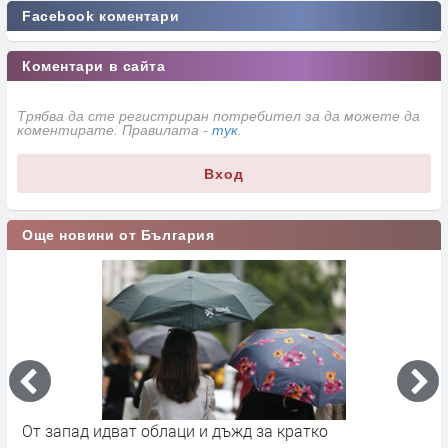
Facebook коментари
Коментари в сайта
Трябва да сте регистриран потребител за да можете да
коментирате. Правилата -
тук
.
Вход
Още новини от България
а
От запад идват облаци и дъжд за кратко
П