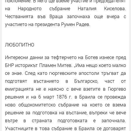
поклонение. В него ще вземе участие и председателят
на Народното събрание Наталия Киселова.
Честванията във Враца започнаха още вчера с
участието на президента Румен Радев.
ЛЮБОПИТНО
Интересни данни за тефтерчето на Ботев изнесе пред
БНР историкът Пламен Митев. „Има нещо което малко
се знае. След като гюргевските апостоли тръгват да
подготвят въстанието в Българско, част от
емиграцията не е наясно с вече взетите в Гюргево
решения и на 6 март 1876 г. в Браила се провежда
ново общокомитетско събрание на което се взема
решение за подготовка на въстание, въпреки че вече
вътре в страната подготовката е започнала.
Участниците в това събрание в Браила се договарят