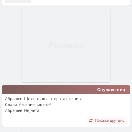
Случаен виц
Абрашев: Ще довърша втората си книга.
Слави: Ама вие пишете?
Абрашев: Не, чета.
Покажи друг виц