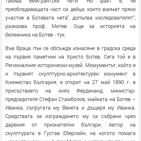
такива емигрантски чети. Но факт е, че
преобладаващата част са дейци, които взимат пряко
участие в Ботевата чета“, допълва изследователят“,
разказва проф. Митев. Още за историята на
бележника на Ботев - тук.
Във Враца пък се обсъжда изнасяне в градска среда
на първия паметник на Христо Ботев. Сега той е в
Регионалния исторически музей. Момументът, който е
и първият скулптурно-архитектурен монумент в
Княжество България, е открит на 27 май 1890 г. в
присъствието на княз Фердинанд, министър-
председателя Стефан Стамболов, майката на Ботев –
Иванка, съпругата му Венета и дъщеря му Иванка.
Средствата за изграждането му са събрани чрез
дарения от признателни българи. Автор на
скулптурата е Густав Еберлайн, на когото помага