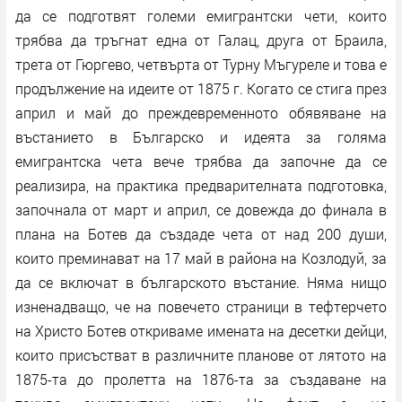
да се подготвят големи емигрантски чети, които
трябва да тръгнат една от Галац, друга от Браила,
трета от Гюргево, четвърта от Турну Мъгуреле и това е
продължение на идеите от 1875 г. Когато се стига през
април и май до преждевременното обявяване на
въстанието в Българско и идеята за голяма
емигрантска чета вече трябва да започне да се
реализира, на практика предварителната подготовка,
започнала от март и април, се довежда до финала в
плана на Ботев да създаде чета от над 200 души,
които преминават на 17 май в района на Козлодуй, за
да се включат в българското въстание. Няма нищо
изненадващо, че на повечето страници в тефтерчето
на Христо Ботев откриваме имената на десетки дейци,
които присъстват в различните планове от лятото на
1875-та до пролетта на 1876-та за създаване на