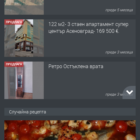
преди 5 месеца
ПРЕДЛАГА
122 м2- 3 стаен апартамент супер
център Асеновград- 169 500 €.
преди 3 месеца
ПРЕДЛАГА
Ретро Остъклена врата
преди 3 месеца
ПРЕДЛАГА
🌟HYUNDAI i10 - 2024 | Само 55 лв./
Случайна рецепта
ден от DL RENT🌟
преди 10 месеца