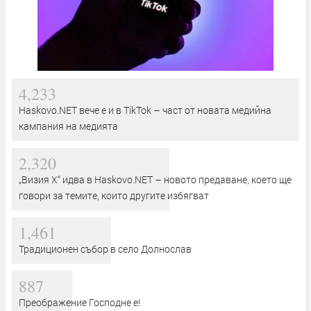
4,233
Haskovo.NET вече е и в TikTok – част от новата медийна
кампания на медията
2,320
„Визия Х“ идва в Haskovo.NET – новото предаване, което ще
говори за темите, които другите избягват
1,461
Традиционен събор в село Долнослав
887
Преображение Господне е!