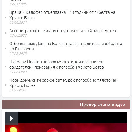
07.01.2025
Враца и Калофер отбелязаха 148 години от гибелта на
Христо Ботев
01.06.2024
Асеновград се прекланя пред паметта на Христо Ботев
02.06.2023
Отбелязваме Деня на Ботев и на загиналите за свободата
на България
02.06.2023
Николай Иванов показа мястото, където според
свидетелски показания е погребан Христо Ботев
01.06.2023
Нови документи разкриват къде е погребано тялото на
Христо Ботев
31.05.2023
Препоръчано видео