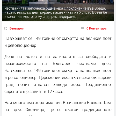
Честванията започнаха още вчера с поклонение във Враца,
където няколко дни по-рано паметникът на Христо Ботев бе
върнат на мястото му след реставриране.
България
0 Коментара
Навършват се 149 години от смъртта на великия поет
и революционер
Деня на Ботев и на загиналите за свободата и
независимостта на България честваме днес.
Навършват се 149 години от смъртта на великия поет
и революционер. Церемонии има във всеки български
град, почит отдават хиляди хора. Традиционно,
сирените ще завият в 12 часа.
Най-много има хора има във Врачанския Балкан. Там,
на връх Околчица, ще се състои традиционното