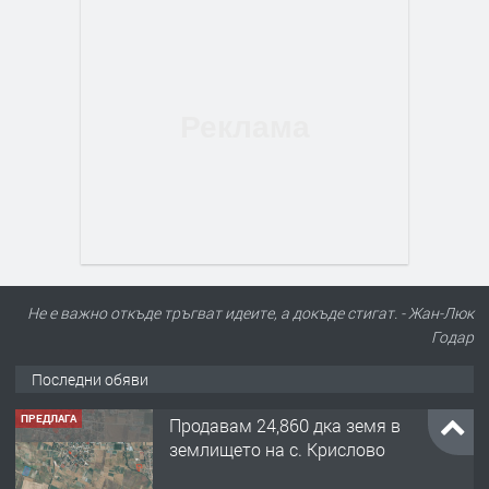
Не е важно откъде тръгват идеите, а докъде стигат. - Жан-Люк
Годар
Последни обяви
ПРЕДЛАГА
Продавам 24,860 дка земя в
землището на с. Крислово