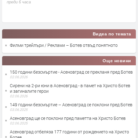
в
преди 6 часа
п
Видеа по темата
Филми трейлъри / Реклами – Ботев отвъд понятното
Още новини
150 години безсмъртие - Асеновград се прекланя пред Ботев
02.06.2026
Сирени на 2-ри юни в Асеновград - в памет на Христо Ботев
и загиналите герои
02.06.2026
149 години безсмъртие – Асеновград се поклони пред Ботев
03.06.2025
Асеновград ще се поклони пред паметта на Христо Ботев
02.06.2025
Асеновград отбеляза 177 години от рождението на Христо
Ботев