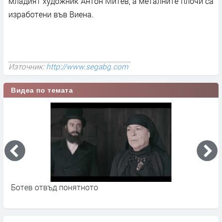
младият художник Антон Митев, а металните плочи са
изработени във Виена.
Източник:
http://www.segabg.com
Видеа по темата
а
Ботев отвъд понятното
1
д