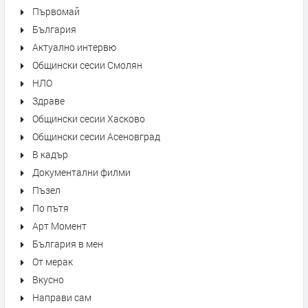
Първомай
България
Актуално интервю
Общински сесии Смолян
НЛО
Здраве
Общински сесии Хасково
Общински сесии Асеновград
В кадър
Документални филми
Пъзел
По пътя
Арт Момент
България в мен
От мерак
Вкусно
Направи сам