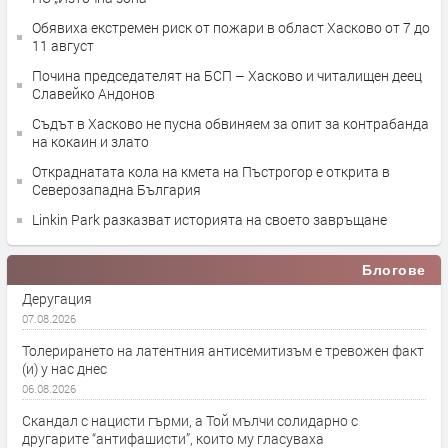
Обявиха екстремен риск от пожари в област Хасково от 7 до
11 август
Почина председателят на БСП – Хасково и читалищен деец
Славейко Андонов
Съдът в Хасково не пусна обвиняем за опит за контрабанда
на кокаин и злато
Откраднатата кола на кмета на Пъстрогор е открита в
Северозападна България
Linkin Park разказват историята на своето завръщане
Блогове
Деругация
07.08.2026
Толерирането на латентния антисемитизъм е тревожен факт
(и) у нас днес
06.08.2026
Скандал с нацисти гърми, а Той мълчи солидарно с
другарите “антифашисти”, които му гласуваха