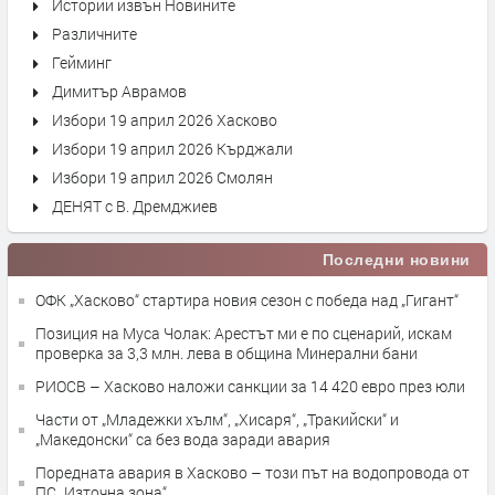
Истории извън Новините
Различните
Гейминг
Димитър Аврамов
Избори 19 април 2026 Хасково
Избори 19 април 2026 Кърджали
Избори 19 април 2026 Смолян
ДЕНЯТ с В. Дремджиев
Последни новини
ОФК „Хасково“ стартира новия сезон с победа над „Гигант“
Позиция на Муса Чолак: Арестът ми е по сценарий, искам
проверка за 3,3 млн. лева в община Минерални бани
РИОСВ – Хасково наложи санкции за 14 420 евро през юли
Части от „Младежки хълм“, „Хисаря“, „Тракийски“ и
„Македонски“ са без вода заради авария
Поредната авария в Хасково – този път на водопровода от
ПС „Източна зона“