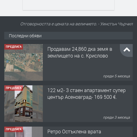
Отговорността е цената на величието. - Уинстън Чърчил
Последни обяви
ПРЕДЛАГА
Продавам 24,860 дка земя в
землището на с. Крислово
преди 5 месеца
ПРЕДЛАГА
122 м2- 3 стаен апартамент супер
център Асеновград- 169 500 €.
преди 3 месеца
ПРЕДЛАГА
Ретро Остъклена врата