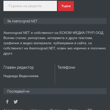
Търси
преди 1 година
ПРЕДЛАГА
Дава под наем Асеновград
За Asenovgrad.NET
Asenovgrad.NET е собственост на ЕСКОМ МЕДИА ГРУП ООД.
Всички статии, репортажи, интервюта и други текстови,
преди 2 години
графични и видео материали, публикувани в сайта, са
собственост на Asenovgrad.NET, освен ако изрично е посочено
ПРЕДЛАГА
Давам индивидуалани уроци по
друго.
Немски език
Главен редактор
Телефони
преди 2 години
Надежда Виденлиева
ПРЕДЛАГА
ремонт на покриви
Последвай ни
преди 2 години