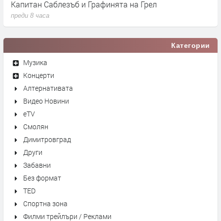
Капитан Саблезъб и Графинята на Грeл
"
преди 8 часа
п
Категории
Музика
Концерти
Алтернативата
Видео Новини
eTV
Смолян
Димитровград
Други
Забавни
Без формат
TED
Спортна зона
Филми трейлъри / Реклами