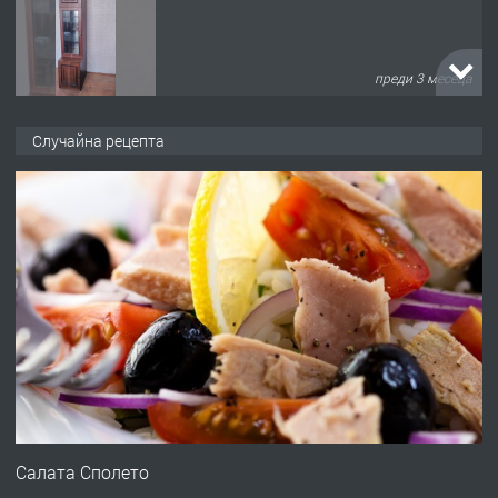
преди 3 месеца
ПРЕДЛАГА
🌟HYUNDAI i10 - 2024 | Само 55 лв./
Случайна рецепта
ден от DL RENT🌟
преди 10 месеца
ПРЕДЛАГА
Професионална броячна машина -
със сертификат от ЕЦБ
преди 1 година
ПРЕДЛАГА
Професионална зеленчукорезачка
за заведения и дома
Салата Сполето