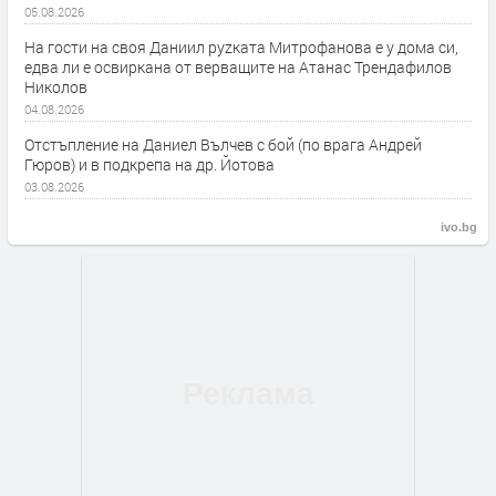
05.08.2026
На гости на своя Даниил руzката Митрофанова е у дома си,
едва ли е освиркана от верващите на Атанас Трендафилов
Николов
04.08.2026
Отстъпление на Даниел Вълчев с бой (по врага Андрей
Гюров) и в подкрепа на др. Йотова
03.08.2026
ivo.bg