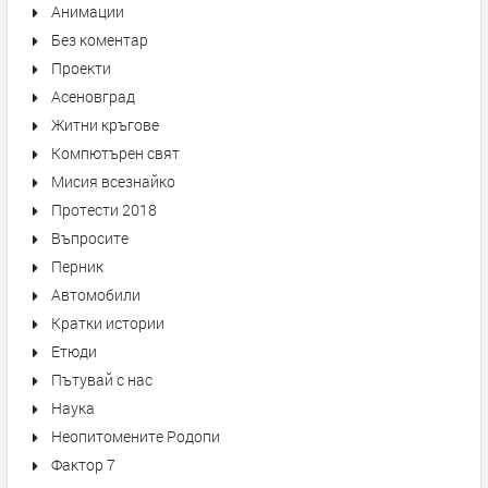
Анимации
Без коментар
Проекти
Асеновград
Житни кръгове
Компютърен свят
Мисия всезнайко
Протести 2018
Въпросите
Перник
Автомобили
Кратки истории
Етюди
Пътувай с нас
Наука
Неопитомените Родопи
Фактор 7