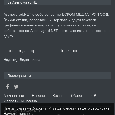
За Asenovgrad.NET
Asenovgrad.NET е собственост на ЕСКОМ МЕДИА ГРУП ООД.
Всички статии, репортажи, интервюта и други текстови,
преди 2 години
графични и видео материали, публикувани в сайта, са
собственост на Asenovgrad.NET, освен ако изрично е посочено
ПРЕДЛАГА
Давам индивидуалани уроци по
друго.
Немски език
Главен редактор
Телефони
преди 2 години
Надежда Виденлиева
ПРЕДЛАГА
ремонт на покриви
Последвай ни
преди 2 години
Асеновград
Новини
Видео
Обяви
еТВ
Изпрати ни новина
ПРЕДЛАГА
Висококачествени Целофанови
Ние използваме „бисквитки“, за да улесним вашето сърфиране.
Пликове - СКОРПИОПЛАСТ
© Copyright
Haskovo.NET
Научете повече
.