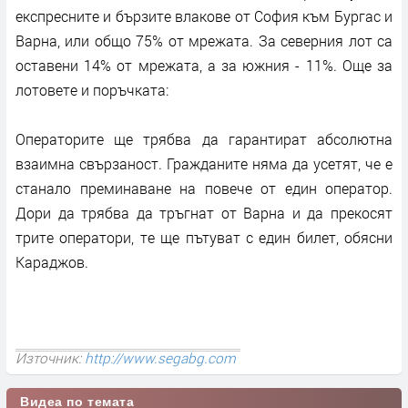
експресните и бързите влакове от София към Бургас и
Варна, или общо 75% от мрежата. За северния лот са
оставени 14% от мрежата, а за южния - 11%. Още за
лотовете и поръчката:
Операторите ще трябва да гарантират абсолютна
взаимна свързаност. Гражданите няма да усетят, че е
станало преминаване на повече от един оператор.
Дори да трябва да тръгнат от Варна и да прекосят
трите оператори, те ще пътуват с един билет, обясни
Караджов.
Източник:
http://www.segabg.com
Видеа по темата