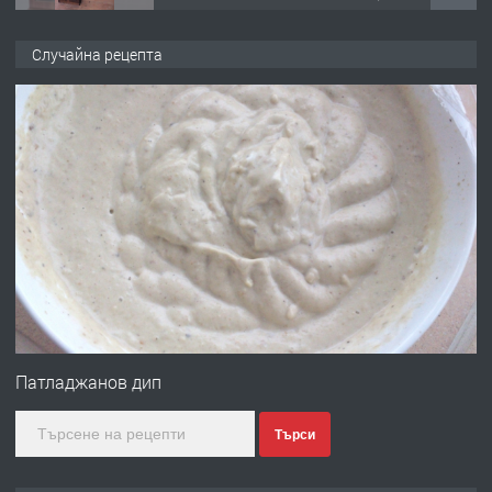
ПРЕДЛАГА
🌟HYUNDAI i10 - 2024 | Само 55 лв./
Случайна рецепта
ден от DL RENT🌟
преди 10 месеца
ПРЕДЛАГА
Професионална броячна машина -
със сертификат от ЕЦБ
преди 1 година
ПРЕДЛАГА
Професионална зеленчукорезачка
за заведения и дома
Патладжанов дип
Търси
преди 1 година
ПРЕДЛАГА
Дава под наем Асеновград