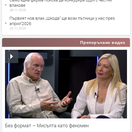
влакове
28.11.2025
Първият нов влак „Шкода“ ще вози пътници у нас през
април'2026
25.11.2025
Препоръчано видео
Без формат – Мисълта като феномен