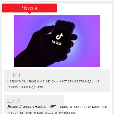
Четени
4,464
Haskovo.NET вече е и в TikTok – част от новата медийна
кампания на медията
2,516
„Визия Х“ идва в Haskovo.NET – новото предаване, което ще
говори за темите, които другите избягват