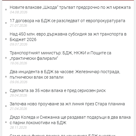
Новите влакове „Шкода“ тръгват предсрочно по жп мрежата
04.08.2026
17 договора на БДЖ се разследват от европрокуратурата
21.07.2026
Над 450 млн. евро държавна субсидия за жп транспорта в
Бюджет 2026
09.07.2026
Транспортният министър: БДЖ, НКЖИ и Пощите са
„практически фалирали“
19.06.2026
Два инцидента в БДЖ за часове: Железничар пострада,
пътнически влак се запали
09.06.2026
Сделката за 35 нови влака е пред сериозен риск
29.04.2026
Започва ново проучване за жп линия през Стара планина
21.04.2026
Дядо Коледа и Снежанка ще раздават подаръци в два влака
с парни локомотиви на БДЖ
28.11.2025
Само една фирма поиска да конкурира БДЖ с частни