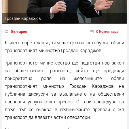
Гроздан Караджов
България
0 Коментара
Където спре влакът, там ще тръгва автобусът, обяви
транспортният министър Гроздан Караджов
Транспортното министерство ще подготви нов закон
за обществения транспорт, който ще предвиди
приоритетна роля на железниците, обяви
транспортният министър Гроздан Караджов на
публична дискусия за възлагането на обществени
превозни услуги с жп превоз. С тази процедура за
пръв път се очаква в пътническите превози с жп
транспорт да влязат частни оператори.