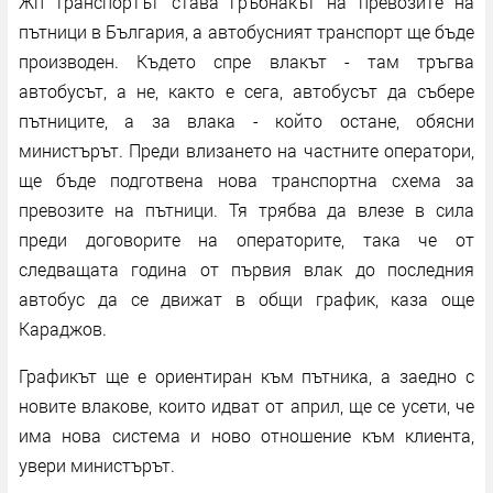
Жп транспортът става гръбнакът на превозите на
пътници в България, а автобусният транспорт ще бъде
производен. Където спре влакът - там тръгва
автобусът, а не, както е сега, автобусът да събере
пътниците, а за влака - който остане, обясни
министърът. Преди влизането на частните оператори,
ще бъде подготвена нова транспортна схема за
превозите на пътници. Тя трябва да влезе в сила
преди договорите на операторите, така че от
следващата година от първия влак до последния
автобус да се движат в общи график, каза още
Караджов.
Графикът ще е ориентиран към пътника, а заедно с
новите влакове, които идват от април, ще се усети, че
има нова система и ново отношение към клиента,
увери министърът.