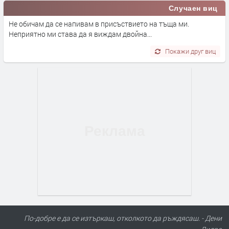
Случаен виц
Не обичам да се напивам в присъствието на тъща ми.
Неприятно ми става да я виждам двойна...
Покажи друг виц
По-добре е да се изтъркаш, отколкото да ръждясаш. - Дени