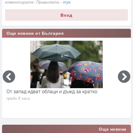
коментирате. Правилата -
тук
.
Вход
Още новини от България
а
От запад идват облаци и дъжд за кратко
П
в
преди 8 часа
п
Още новини