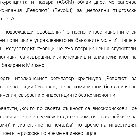
нкуренцията и пазара (AGCM) обяви днес, че започва
омпания „Револют“ (Revolut) за „нелоялни търговски
от БТА.
а „подвеждащи съобщения“ относно инвестиционните си
ни политики в управлението на банковите услуги“, пише в
. Регулаторът съобщи, че във вторник нейни служители,
олиция, са извършиили „инспекции в италианския клон на
, базиран в Милано.
рти, италианският регулатор критикува „Револют“ за
ване на акции без плащане на комисионни, без да изясни
ичения, свързани с инвестициите без комисионни.
валути, „които по своята същност са високорискови“, се
 поясни, че не е възможно да се променят настройките за
вия)" и „изтегляне на печалба“ по време на инвестиция,
 поетите рискове по време на инвестиция.