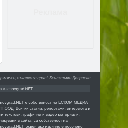
Вече може да се подават молби
Дигитално евро: портмон
за личен фалит
е вече в нашия смартфон
преди 2 дни
преди 3 дни
 критичен, отколкото прав! -Бенджамин Дизраели
а Asenovgrad.NET
novgrad.NET е собственост на ЕСКОМ МЕДИА
П ООД. Всички статии, репортажи, интервюта и
ги текстови, графични и видео материали,
ликувани в сайта, са собственост на
novgrad.NET, освен ако изрично е посочено