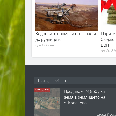
ла е скочила с
Кадровите промени стигнаха и
Парите
ец. И
до рудниците
бюджет
 расте
БВП
преди 1 ден
преди 2 
Последни обяви
ПРЕДЛАГА
Продавам 24,860 дка
земя в землището на
с. Крислово
преди 5 мес