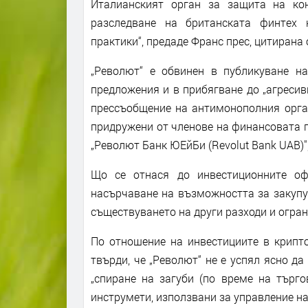
Италианският орган за защита на ко
разследване на британската финтех к
практики“, предаде Франс прес, цитирана 
„Револют“ е обвинен в публикуване н
предложения и в прибягване до „агресив
прессъобщение на антимонополния орган
придружени от членове на финансовата п
„Револют Банк ЮЕйБи (Revolut Bank UAB)"
Що се отнася до инвестиционните офе
насърчаване на възможността за закупу
съществуването на други разходи и огран
По отношение на инвестициите в крипто
твърди, че „Револют“ не е успял ясно да
„спиране на загуби (по време на търго
инструмети, използвани за управление на