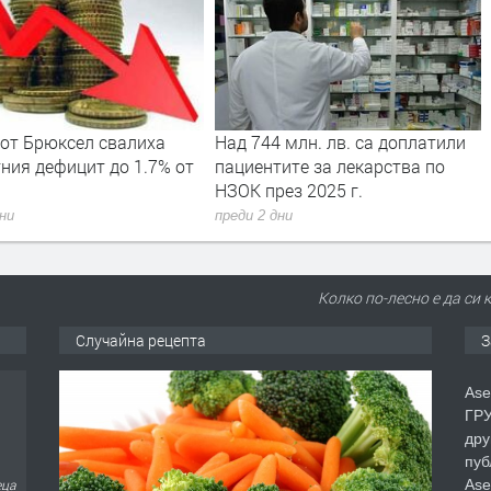
 от Брюксел свалиха
Над 744 млн. лв. са доплатили
ния дефицит до 1.7% от
пациентите за лекарства по
НЗОК през 2025 г.
дни
преди 2 дни
Колко по-лесно е да си
Случайна рецепта
З
Ase
ГРУ
дру
пуб
Ase
еца