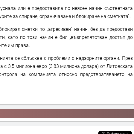
пуснала или е предоставила по неясен начин съответната
ите за спиране, ограничаване и блокиране на сметката“.
блокирал сметки по „агресивен“ начин, без да предостави
ти, като по този начин е бил „възпрепятстван достъп до
ите им права.
анията се сблъсква с проблеми с надзорните органи. През
а с 3,5 милиона евро (3,83 милиона долара) от Литовската
онтрола на компанията относно предотвратяването на