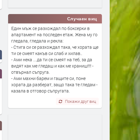
Случаен виц
Един мъж се разхождал по боксерки в
апартамент на последен етаж. Жена му го
гледала, гледала и рекла:
- Стига си се разхождал така, че хората ще
ти се смеят какъв си слаб и хилав..
- Ами нека ....да ти се смеят на теб, за да
видят как ме гледаш и как ме храниш!!!! -
отвърнал съпруга.
- Ами махни барем и гащите си, поне
хората да разберат, защо така те гледам -
казала в отговор съпругата.
Покажи друг виц