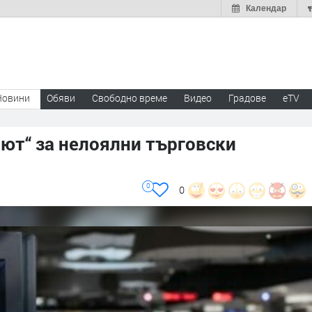
Календар
Новини
Обяви
Свободно време
Видео
Градове
eTV
ют“ за нелоялни търговски
0
0