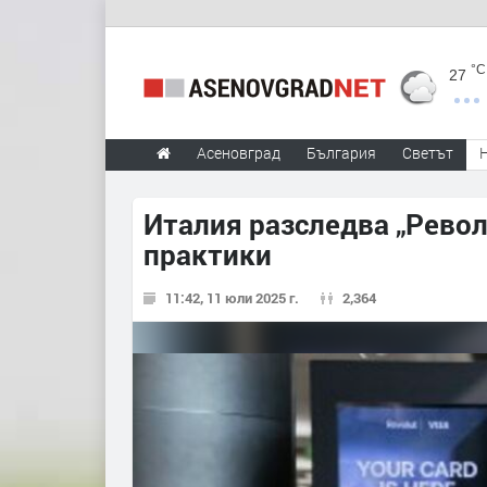
°C
27
Асеновград
България
Светът
Италия разследва „Револ
практики
11:42, 11 юли 2025 г.
2,364