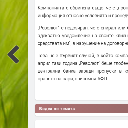
Компанията е обвинена също, че е „про
информация относно условията и процедур
„Револют“ е подозиран, че е спирал или 
адекватно уведомление на своите клиен
средствата им“, в нарушение на договорн
Това не е първият случай, в който комп
април тази година „Револют“ беше глобен
централна банка заради пропуски в к
прането на пари, припомня АФП.
Видеа по темата