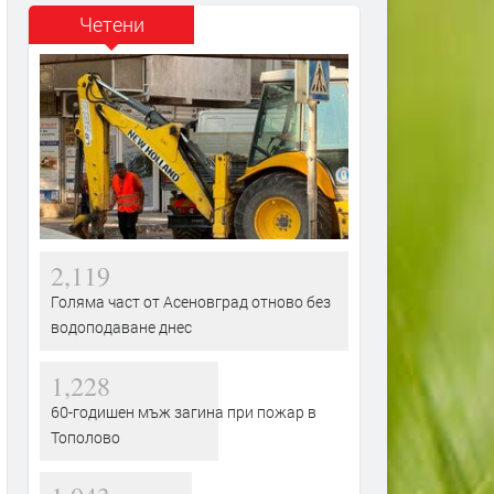
Четени
2,119
Голяма част от Асеновград отново без
водоподаване днес
1,228
60-годишен мъж загина при пожар в
Тополово