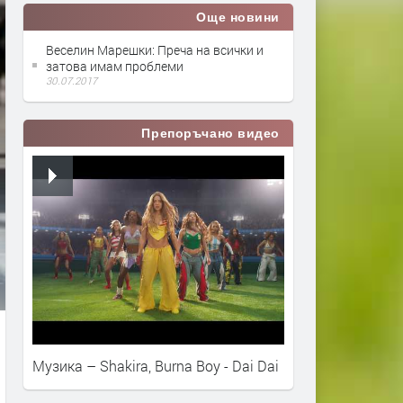
Още новини
Веселин Марешки: Преча на всички и
затова имам проблеми
30.07.2017
Препоръчано видео
Музика – Shakira, Burna Boy - Dai Dai