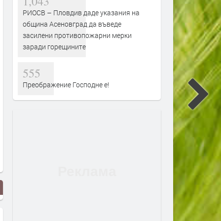
1,043
РИОСВ – Пловдив даде указания на
община Асеновград да въведе
засилени противопожарни мерки
заради горещините
555
Преображение Господне е!