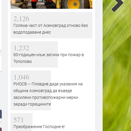
2,126
Голяма част от Асеновград отново без
водоподаване днес
1,232
60-годишен мъж загина при пожар в
Тополово
1,046
РИОСВ – Пловдив даде указания на
община Асеновград да въведе
засилени противопожарни мерки
заради горещините
571
Преображение Господне е!