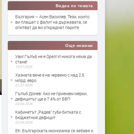
Видеа по темата
България – Асен Василев: Тези, които
ви плашат с фалит на държавата, се
опитват да ви откраднат парите
Още новини
Уви! Гълъб не е Орел! И никога няма да
стане!
13.07.2026
Хазната вече е на червено с над 2.5
млрд. евро
01.07.2026
Гълъб Донев: Ако не приемем мерки,
дефицитът ще е 7.4% от БВП
03.06.2026
Кабинетът „Радев“ губи битката с
бюджетния дефицит
02.06.2026
ЕК: Българската икономика се забавя и