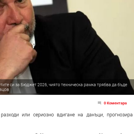
тите си за Бюджет 2026, чиято техническа рамка трябва да бъде
Дацов
0 Коментара
разходи или сериозно вдигане на данъци, прогнозира