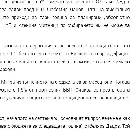
 ще достигне 5-6%, вместо заложените 3%, ако бъдат
Това заяви пред БНТ Любомир Дацов, член на Фискалния
ните приходи за тази година са планирани „абсолютно
а НАП и Агенция Митници по събирането им не може да
ъзползва от дерогацията за военните разходи и по този
 4-4.1%, без това да се счита от Брюксел за свръхдефицит.
и спестявания от капиталовите разходи, като вече имало
разходи.
 МФ за изпълнението на бюджета са за месец юни. Тогава
 което е 1,5% от прогнозния БВП. Очаква се през втората
 се увеличи, защото тогава традиционно се разплаща по-
уст, началото на септември, основният въпрос вече не е как
учва с бюджета за следващата година“, отбеляза Дацов. Той