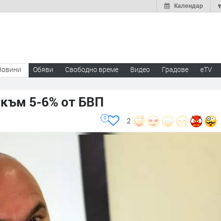
Календар
Новини
Обяви
Свободно време
Видео
Градове
eTV
 към 5-6% от БВП
0
2