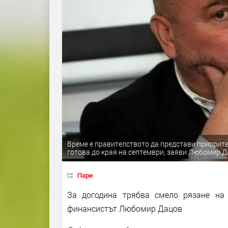
Време е правителството да представи приорите
готова до края на септември, заяви Любомир 
Пари
За догодина трябва смело рязане на 
финансистът Любомир Дацов