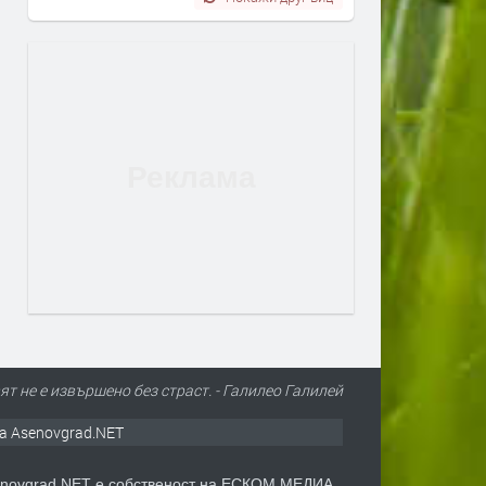
ят не е извършено без страст. - Галилео Галилей
а Asenovgrad.NET
novgrad.NET е собственост на ЕСКОМ МЕДИА