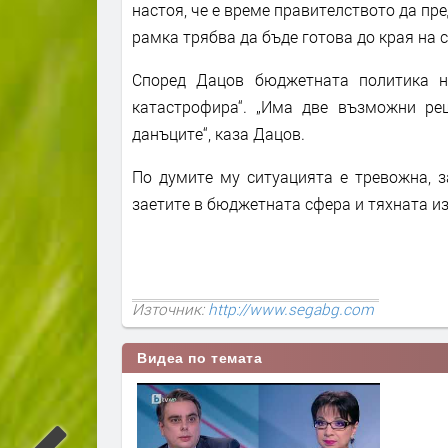
настоя, че е време правителството да пр
рамка трябва да бъде готова до края на
Според Дацов бюджетната политика н
катастрофира“. „Има две възможни ре
данъците“, каза Дацов.
По думите му ситуацията е тревожна, з
заетите в бюджетната сфера и тяхната и
Източник:
http://www.segabg.com
Видеа по темата