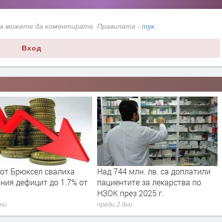
да можете да коментирате. Правилата -
тук
.
Вход
 от Брюксел свалиха
Над 744 млн. лв. са доплатили
ния дефицит до 1.7% от
пациентите за лекарства по
НЗОК през 2025 г.
дни
преди 2 дни