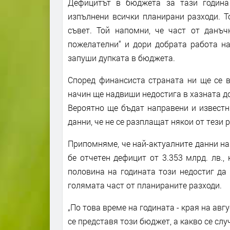
Дефицитът в бюджета за тази година
изпълнени всички планирани разходи. 
съвет. Той напомни, че част от данъч
пожелателни“ и дори добрата работа н
запуши дупката в бюджета.
Според финансиста страната ни ще се в
начин ще надвиши недостига в хазната до
Вероятно ще бъдат направени и известн
данни, че не се разплащат някои от тези 
Припомняме, че най-актуалните данни на
бе отчетен дефицит от 3.353 млрд. лв.,
половина на годината този недостиг да
голямата част от планираните разходи.
„По това време на годината - края на авг
се представя този бюджет, а какво се сл