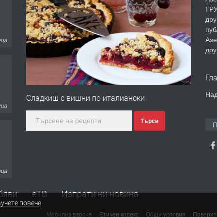
ГРУ
дру
пуб
Ase
еца
дру
Гл
Над
Сладкиш с вишни по италиански
еца
Търси
П
еца
бяви
еТВ
Изпрати ни новина
учете повече
.
Мобилна версия
Етичен кодекс
Общи условия
Поверит