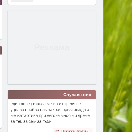
Случаен виц
Вече може да се подават молби
Дигитално евро: портмон
един ловец вижда мечка и стреля.не
за личен фалит
е вече в нашия смартфон
уцелва.пробва пак.накрая презарежда а
мечкатаотива при него -а мноо ми дреме
преди 2 дни
преди 3 дни
за теб.аз съм за гъби
Покажи друг виц