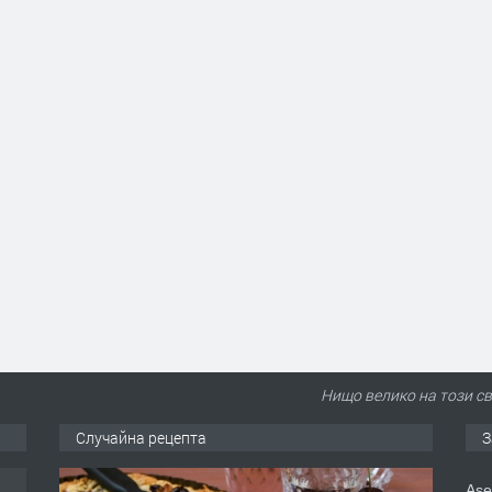
Нищо велико на този св
Случайна рецепта
З
Ase