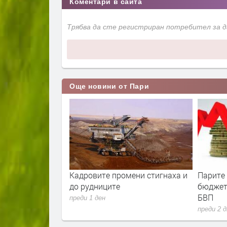
Коментари в сайта
Трябва да сте регистриран потребител за 
Още новини от Пари
ла е скочила с
Кадровите промени стигнаха и
Парите
ец. И
до рудниците
бюджет
 расте
БВП
преди 1 ден
преди 2 