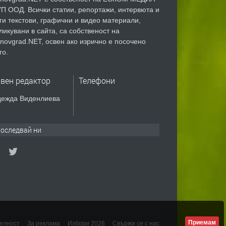
П ООД. Всички статии, репортажи, интервюта и
ги текстови, графични и видео материали,
ликувани в сайта, са собственост на
novgrad.NET, освен ако изрично е посочено
го.
авен редактор
Телефони
ежда Виденлиева
оследвай ни
Приемам
елност
За реклама
Избори 2026
Свържи се с нас