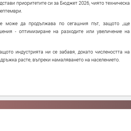
едстави приоритетите си за Бюджет 2026, чиято техническа
 септември.
е може да продължава по сегашния път, защото „ще
шения - оптимизиране на разходите или увеличение на
ащото индустрията ни се забавя, докато числеността на
здръжка расте, въпреки намаляването на населението.