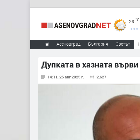
°C
26
Асеновград
България
Светът
Дупката в хазната върви
14:11, 25 авг 2025 г.
2,627