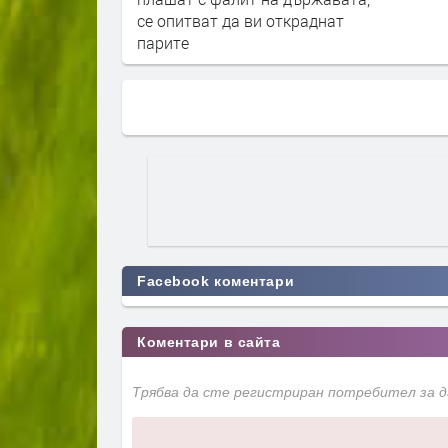
се опитват да ви откраднат
парите
Facebook коментари
Коментари в сайта
Трябва да сте регистриран потребител за 