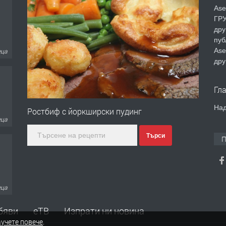
еца
Ase
ГРУ
дру
пуб
Ase
дру
еца
Гл
Над
Ростбиф с йоркширски пудинг
Търси
еца
П
еца
бяви
еТВ
Изпрати ни новина
учете повече
.