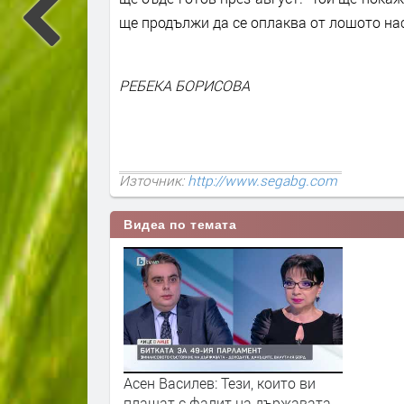
ще продължи да се оплаква от лошото н
РЕБЕКА БОРИСОВА
Източник:
http://www.segabg.com
Видеа по темата
Асен Василев: Тези, които ви
плашат с фалит на държавата,