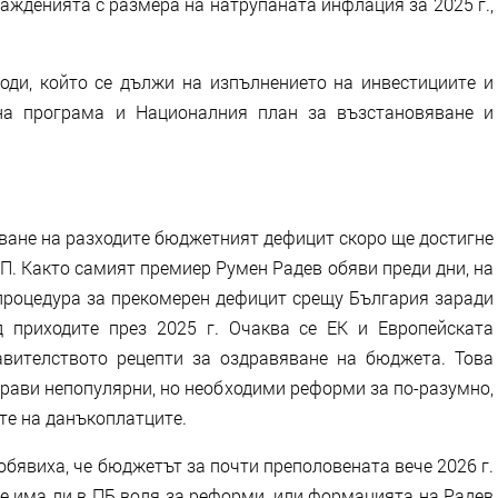
ажденията с размера на натрупаната инфлация за 2025 г.,
ходи, който се дължи на изпълнението на инвестициите и
на програма и Националния план за възстановяване и
ване на разходите бюджетният дефицит скоро ще достигне
ВП. Както самият премиер Румен Радев обяви преди дни, на
процедура за прекомерен дефицит срещу България заради
 приходите през 2025 г. Очаква се ЕК и Европейската
авителството рецепти за оздравяване на бюджета. Това
прави непопулярни, но необходими реформи за по-разумно,
те на данъкоплатците.
обявиха, че бюджетът за почти преполовената вече 2026 г.
же има ли в ПБ воля за реформи, или формацията на Радев