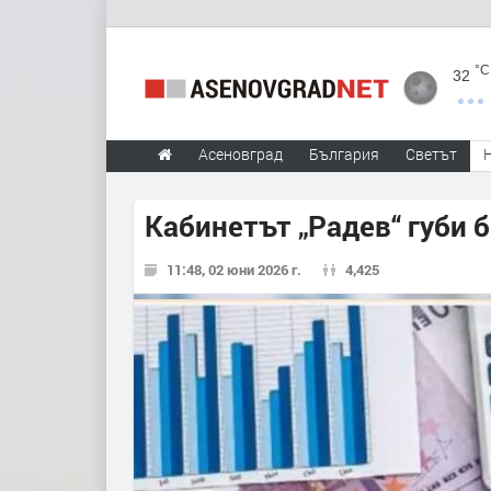
°C
32
Асеновград
България
Светът
Кабинетът „Радев“ губи
11:48, 02 юни 2026 г.
4,425