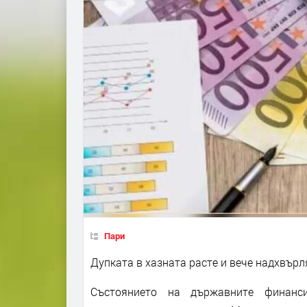
Пари
Дупката в хазната расте и вече надхвърля
Състоянието на държавните финанс