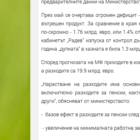
предварителните данни на Министерствот
През май се очертава огромен дефицит -
вътрешен продукт. За сравнение в края
по-скромно - 1.76 млрд. евро, или 1.4% о
кабинетът „Радев“ изпуска от контрол д
година „дупката“ в хазната е била 1.3 млр
Според прогнозата на МФ приходите в ко
а разходите са 19.9 млрд. евро.
„Нарастване на разходите има основн
включително разходите за пенсии, какт
други“, обясняват от министерството:
- базов ефект в разходите за пенсии след 
- увеличение на минималната работна зап