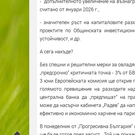
- допълнителното увеличение на възнагр
считано от януари 2026 г.,
- значителен ръст на капиталовите раз
проектите по Общинската инвестицион
устойчивост, и др.
А сега накъде?
Без спешни и решителни мерки за овладя
„предсрочно“ критичната точка - 3% от Б
3 юни Европейската комисия ще открие 
голямото превишение на разходите над
централна банка да „предпишат“ на пр
може да насърчи кабинета „Радев“ да на
ефективно и икономично харчене на пари
В понеделник от „Прогресивна България“ 
ще бъде готов през август. Той ще пока