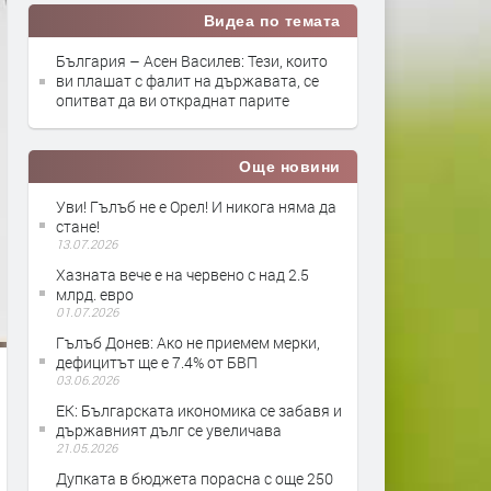
Видеа по темата
България – Асен Василев: Тези, които
ви плашат с фалит на държавата, се
опитват да ви откраднат парите
Още новини
Уви! Гълъб не е Орел! И никога няма да
стане!
13.07.2026
Хазната вече е на червено с над 2.5
млрд. евро
01.07.2026
Гълъб Донев: Ако не приемем мерки,
дефицитът ще е 7.4% от БВП
03.06.2026
ЕК: Българската икономика се забавя и
държавният дълг се увеличава
21.05.2026
Дупката в бюджета порасна с още 250