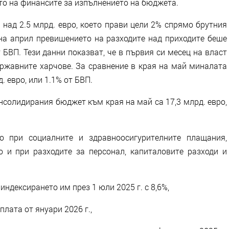
о на финансите за изпълнението на бюджета.
 над 2.5 млрд. евро, което прави цели 2% спрямо брутния
 на април превишението на разходите над приходите беше
т БВП. Тези данни показват, че в първия си месец на власт
ържавните харчове. За сравнение в края на май миналата
д. евро, или 1.1% от БВП.
нсолидирания бюджет към края на май са 17,3 млрд. евро,
о при социалните и здравноосигурителните плащания,
о и при разходите за персонал, капиталовите разходи и
индексирането им през 1 юли 2025 г. с 8,6%,
лата от януари 2026 г.,