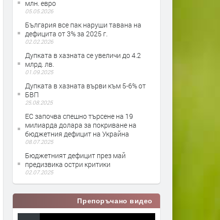
млн. евро
05.05.2026
България все пак наруши тавана на
дефицита от 3% за 2025 г.
02.02.2026
Дупката в хазната се увеличи до 4.2
млрд. лв.
01.09.2025
Дупката в хазната върви към 5-6% от
БВП
25.08.2025
ЕС започва спешно търсене на 19
милиарда долара за покриване на
бюджетния дефицит на Украйна
08.07.2025
Бюджетният дефицит през май
предизвика остри критики
02.07.2025
Препоръчано видео