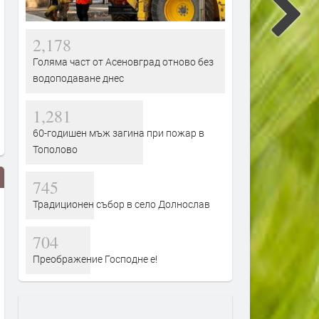
2,178
Голяма част от Асеновград отново без
водоподаване днес
1,281
60-годишен мъж загина при пожар в
Тополово
745
Традиционен събор в село Долнослав
704
Преображение Господне е!