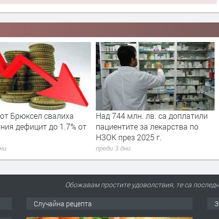
д 744 млн. лв. са доплатили
Вече може да се подават м
циентите за лекарства по
за личен фалит
ОК през 2025 г.
преди 3 дни
еди 3 дни
Обожавам простите удоволствия, те са последн
Случайна рецепта
З