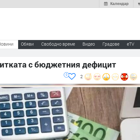
Календар
Новини
Обяви
Свободно време
Видео
Градове
eTV
 битката с бюджетния дефицит
0
2