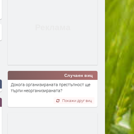
Случаен виц
Докога организираната престъпност ще
търпи неорганизираната?
Покажи друг виц