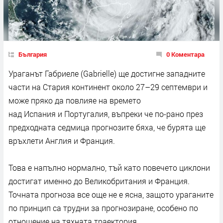
България
0 Коментара
Ураганът Габриеле (Gabrielle) ще достигне западните
части на Стария континент около 27–29 септември и
може пряко да повлияе на времето
над Испания и Португалия, въпреки че по-рано през
предходната седмица прогнозите бяха, че бурята ще
връхлети Англия и Франция.
Това е напълно нормално, тъй като повечето циклони
достигат именно до Великобритания и Франция.
Точната прогноза все още не е ясна, защото ураганите
по принцип са трудни за прогнозиране, особено по
отношение на тяхната траектория.