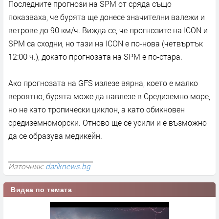
Последните прогнози на SPM от сряда също
показваха, че бурята ще донесе значителни валежи и
ветрове до 90 км/ч. Вижда се, че прогнозите на ICON и
SPM са сходни, но тази на ICON е по-нова (четвъртък
12:00 ч.), докато прогнозата на SPM е по-стара.
Ако прогнозата на GFS излезе вярна, което е малко
вероятно, бурята може да навлезе в Средиземно море,
но не като тропически циклон, а като обикновен
средиземноморски. Отново ще се усили и е възможно
да се образува медикейн.
Източник:
dariknews.bg
Видеа по темата