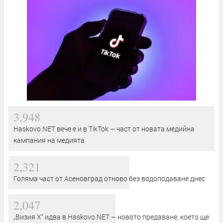
3,948
Haskovo.NET вече е и в TikTok – част от новата медийна
кампания на медията
2,321
Голяма част от Асеновград отново без водоподаване днес
2,047
„Визия Х“ идва в Haskovo.NET – новото предаване, което ще