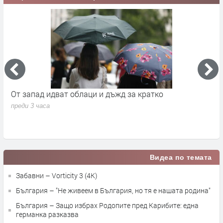
Премиерът Радев: Дрон нахлу в българското
О
въздушно пространство и се взриви
п
преди 13 часа
Видеа по темата
Забавни – Vorticity 3 (4K)
България – "Не живеем в България, но тя е нашата родина"
България – Защо избрах Родопите пред Карибите: една
германка разказва