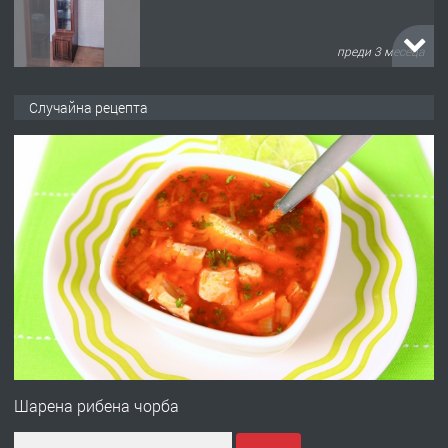
преди 10 месеца
ПРЕДЛАГА
Професионална броячна машина -
Случайна рецепта
със сертификат от ЕЦБ
преди 1 година
ПРЕДЛАГА
Професионална зеленчукорезачка
за заведения и дома
преди 1 година
ПРЕДЛАГА
Дава под наем Асеновград
Шарена рибена чорба