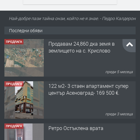
Най-добре пази тайна онзи, който не я знае. - Педро Калдерон
Последни обяви
ПРЕДЛАГА
122 м2- 3 стаен апартамент супер
център Асеновград- 169 500 €.
преди 3 месеца
ПРЕДЛАГА
Ретро Остъклена врата
преди 3 месеца
ПРЕДЛАГА
🌟HYUNDAI i10 - 2024 | Само 55 лв./
ден от DL RENT🌟