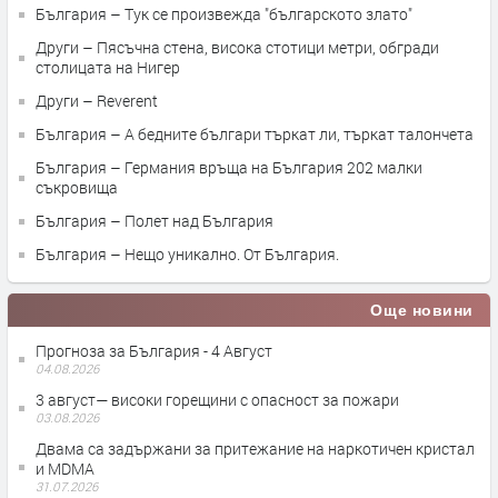
България – Тук се произвежда "българското злато"
Други – Пясъчна стена, висока стотици метри, обгради
столицата на Нигер
Други – Reverent
България – А бедните българи търкат ли, търкат талончета
България – Германия връща на България 202 малки
съкровища
България – Полет над България
България – Нещо уникално. От България.
Още новини
Прогноза за България - 4 Август
04.08.2026
3 август— високи горещини с опасност за пожари
03.08.2026
Двама са задържани за притежание на наркотичен кристал
и MDMA
31.07.2026