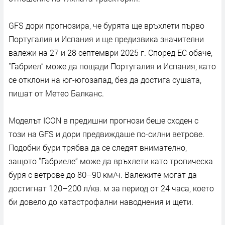
GFS дори прогнозира, че бурята ще връхлети първо
Португалия и Испания и ще предизвика значителни
валежи на 27 и 28 септември 2025 г. Според ЕС обаче,
"Габриел“ може да пощади Португалия и Испания, като
се отклони на юг-югозапад, без да достига сушата,
пишат от Метео Балканс.
Моделът ICON в предишни прогнози беше сходен с
този на GFS и дори предвиждаше по-силни ветрове.
Подобни бури трябва да се следят внимателно,
защото "Габриеле“ може да връхлети като тропическа
буря с ветрове до 80–90 км/ч. Валежите могат да
достигнат 120–200 л/кв. м за период от 24 часа, което
би довело до катастрофални наводнения и щети.