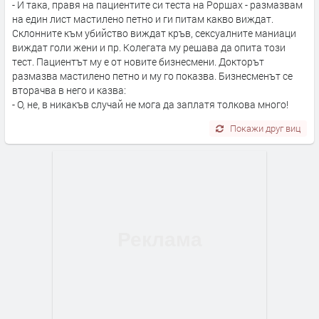
- И така, правя на пациентите си теста на Роршах - размазвам
на един лист мастилено петно и ги питам какво виждат.
Склонните към убийство виждат кръв, сексуалните маниаци
виждат голи жени и пр. Колегата му решава да опита този
тест. Пациентът му е от новите бизнесмени. Докторът
размазва мастилено петно и му го показва. Бизнесменът се
вторачва в него и казва:
- О, не, в никакъв случай не мога да заплатя толкова много!
Покажи друг виц