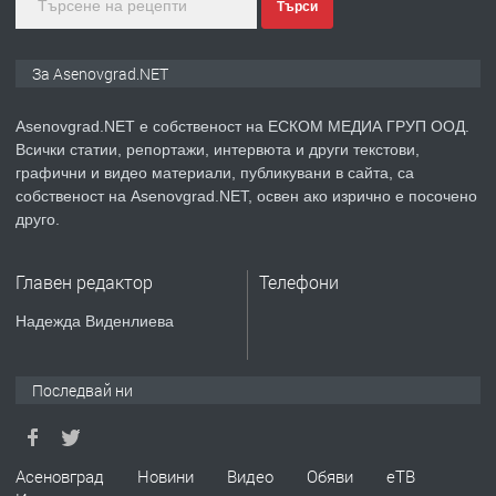
Търси
преди 2 години
ПРЕДЛАГА
Давам индивидуалани уроци по
За Asenovgrad.NET
Немски език
Asenovgrad.NET е собственост на ЕСКОМ МЕДИА ГРУП ООД.
Всички статии, репортажи, интервюта и други текстови,
преди 2 години
графични и видео материали, публикувани в сайта, са
собственост на Asenovgrad.NET, освен ако изрично е посочено
ПРЕДЛАГА
ремонт на покриви
друго.
Главен редактор
Телефони
преди 2 години
Надежда Виденлиева
ПРЕДЛАГА
Висококачествени Целофанови
Пликове - СКОРПИОПЛАСТ
Последвай ни
преди 3 години
Асеновград
Новини
Видео
Обяви
еТВ