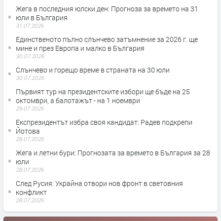
Жега в последния юлски ден: Прогноза за времето на 31
юли в България
31.07.2026
Единственото пълно слънчево затъмнение за 2026 г. ще
мине и през Европа и малко в България
30.07.2026
Слънчево и горещо време в страната на 30 юли
30.07.2026
Първият тур на президентските избори ще бъде на 25
октомври, а балотажът - на 1 ноември
29.07.2026
Експрезидентът избра своя кандидат: Радев подкрепи
Йотова
28.07.2026
Жега и летни бури: Прогнозата за времето в България за 28
юли
28.07.2026
След Русия: Украйна отвори нов фронт в световния
конфликт
28.07.2026