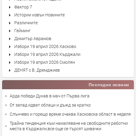
Фактор 7
Истории извън Новините
Различните
Гейминг
Димитър Аврамов
Избори 19 април 2026 Хасково
Избори 19 април 2026 Кърджали
Избори 19 април 2026 Смолян
ДЕНЯТ с В. Дремджиев
Последни новини
Арда победи Дунав в мач от Първа лига
От запад идват облаци и дъжд за кратко
Слънчево и горещо време очаква Хасковска област в неделя
Трайна тенденция към намаляване на свободните работни
места в Кърджали,все още се търсят шивачки