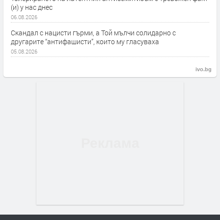
(и) у нас днес
06.08.2026
Скандал с нацисти гърми, а Той мълчи солидарно с
другарите “антифашисти”, които му гласуваха
05.08.2026
ivo.bg