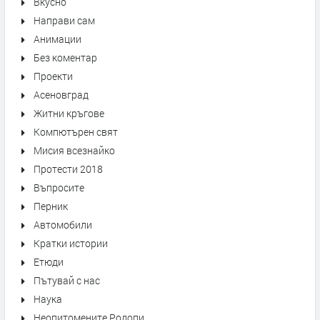
Вкусно
Направи сам
Анимации
Без коментар
Проекти
Асеновград
Житни кръгове
Компютърен свят
Мисия всезнайко
Протести 2018
Въпросите
Перник
Автомобили
Кратки истории
Етюди
Пътувай с нас
Наука
Неопитомените Родопи