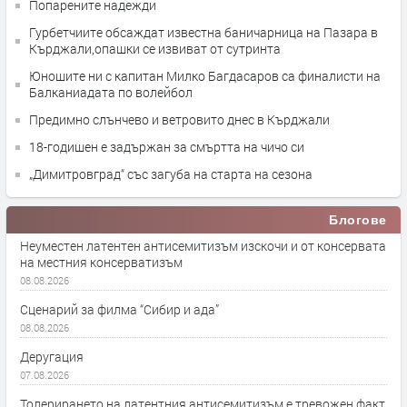
Попарените надежди
Гурбетчиите обсаждат известна баничарница на Пазара в
Кърджали,опашки се извиват от сутринта
Юношите ни с капитан Милко Багдасаров са финалисти на
Балканиадата по волейбол
Предимно слънчево и ветровито днес в Кърджали
18-годишен е задържан за смъртта на чичо си
„Димитровград“ със загуба на старта на сезона
Блогове
Неуместен латентен антисемитизъм изскочи и от консервата
на местния консерватизъм
08.08.2026
Сценарий за филма “Сибир и ада”
08.08.2026
Деругация
07.08.2026
Толерирането на латентния антисемитизъм е тревожен факт