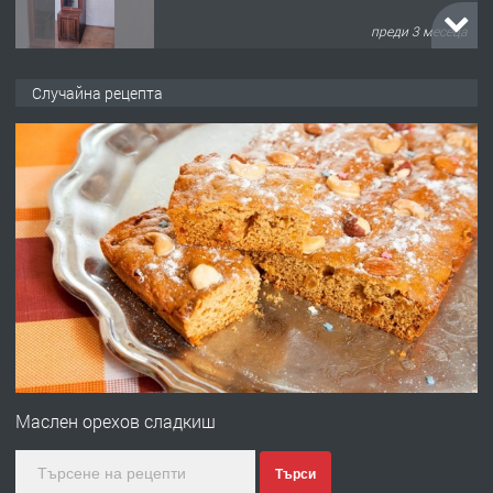
преди 3 месеца
ПРЕДЛАГА
🌟HYUNDAI i10 - 2024 | Само 55 лв./
Случайна рецепта
ден от DL RENT🌟
преди 10 месеца
ПРЕДЛАГА
Професионална броячна машина -
със сертификат от ЕЦБ
преди 1 година
ПРЕДЛАГА
Професионална зеленчукорезачка
за заведения и дома
Маслен орехов сладкиш
Търси
преди 1 година