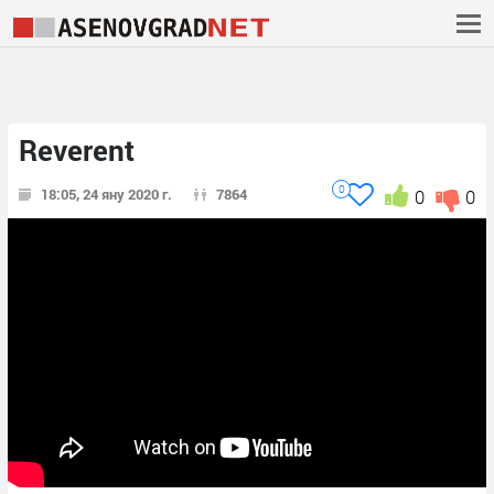
Reverent
0
18:05, 24 яну 2020 г.
7864
0
0