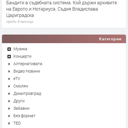
Бандити в съдебната система. Кой държи архивите
Г
на Еврото и Нотариуса. Съдия Владислава
к
Цариградска
п
преди 4 месеца
Категории
Музика
Концерти
Алтернативата
Видео Новини
eTV
Смолян
Димитровград
Други
Забавни
Без формат
TED