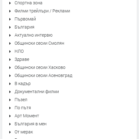
Спортна зона
Филми трейлъри / Реклами
Първомай
България
Актуално интервю
Общински сесии Смолян
НЛО
Здраве
Общински сесии Хасково
Общински сесии Асеновград
В кадър
Документални филми
Пъзел
По пътя
Арт Момент
България в мен
От мерак