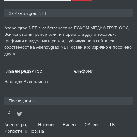
ПРЕДЛАГА
Дава под наем Асеновград
За Asenovgrad.NET
Asenovgrad.NET е собственост на ЕСКОМ МЕДИА ГРУП ООД.
Всички статии, репортажи, интервюта и други текстови,
преди 2 години
графични и видео материали, публикувани в сайта, са
собственост на Asenovgrad.NET, освен ако изрично е посочено
ПРЕДЛАГА
Давам индивидуалани уроци по
друго.
Немски език
Главен редактор
Телефони
преди 2 години
Надежда Виденлиева
ПРЕДЛАГА
ремонт на покриви
Последвай ни
преди 2 години
Асеновград
Новини
Видео
Обяви
еТВ
Изпрати ни новина
ПРЕДЛАГА
Висококачествени Целофанови