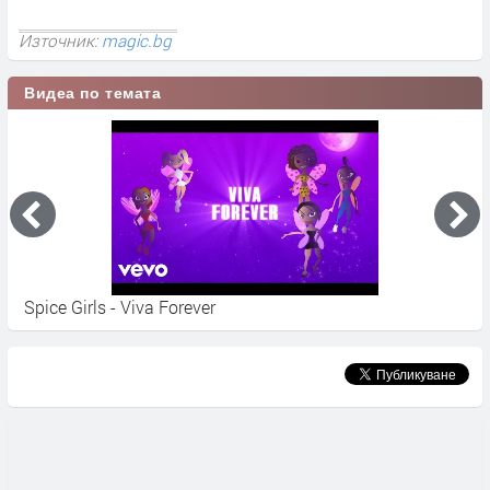
Източник:
magic.bg
Видеа по темата
Spice Girls - Viva Forever
E