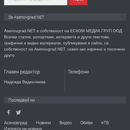
преди 1 година
ПРЕДЛАГА
Дава под наем Асеновград
За Asenovgrad.NET
Asenovgrad.NET е собственост на ЕСКОМ МЕДИА ГРУП ООД.
Всички статии, репортажи, интервюта и други текстови,
преди 2 години
графични и видео материали, публикувани в сайта, са
собственост на Asenovgrad.NET, освен ако изрично е посочено
ПРЕДЛАГА
Давам индивидуалани уроци по
друго.
Немски език
Главен редактор
Телефони
преди 2 години
Надежда Виденлиева
ПРЕДЛАГА
ремонт на покриви
Последвай ни
преди 2 години
Асеновград
Новини
Видео
Обяви
еТВ
Изпрати ни новина
ПРЕДЛАГА