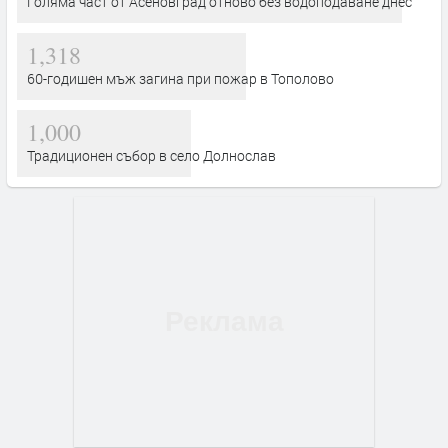
Голяма част от Асеновград отново без водоподаване днес
1,318
60-годишен мъж загина при пожар в Тополово
1,000
Традиционен събор в село Долнослав