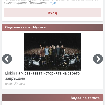
коментирате. Правилата -
тук
.
Вход
Още новини от Музика
Linkin Park разказват историята на своето
M
завръщане
с
преди 22 часа
п
Видеа по темата