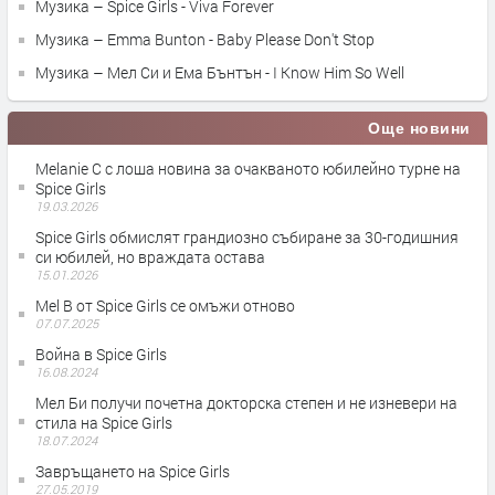
Музика – Spice Girls - Viva Forever
Музика – Emma Bunton - Baby Please Don't Stop
Музика – Мел Cи и Ема Бънтън - I Know Him So Well
Още новини
Melanie C с лоша новина за очакваното юбилейно турне на
Spice Girls
19.03.2026
Spice Girls обмислят грандиозно събиране за 30-годишния
си юбилей, но враждата остава
15.01.2026
Mel B от Spice Girls се омъжи отново
07.07.2025
Война в Spice Girls
16.08.2024
Мел Би получи почетна докторска степен и не изневери на
стила на Spice Girls
18.07.2024
Завръщането на Spice Girls
27.05.2019