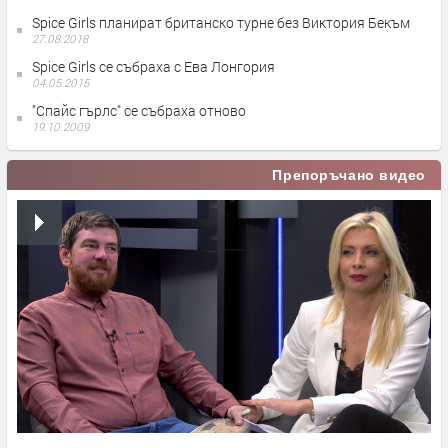
Spice Girls планират британско турне без Виктория Бекъм
27.08.2018
Spice Girls се събраха с Ева Лонгория
04.05.2015
"Спайс гърлс" се събраха отново
19.10.2009
Препоръчано видео