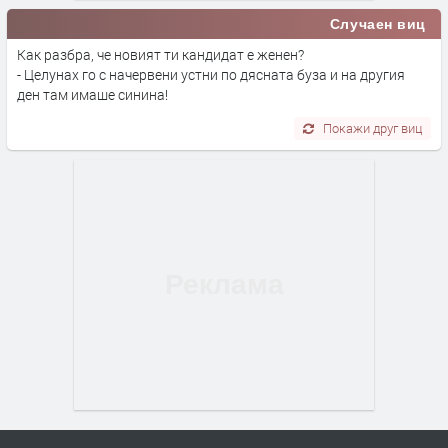
Случаен виц
Как разбра, че новият ти кандидат е женен?
- Целунах го с начервени устни по дясната буза и на другия
ден там имаше синина!
Покажи друг виц