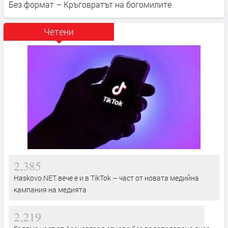
Без формат – Кръговратът на богомилите
Четени
2,385
Haskovo.NET вече е и в TikTok – част от новата медийна
кампания на медията
2,219