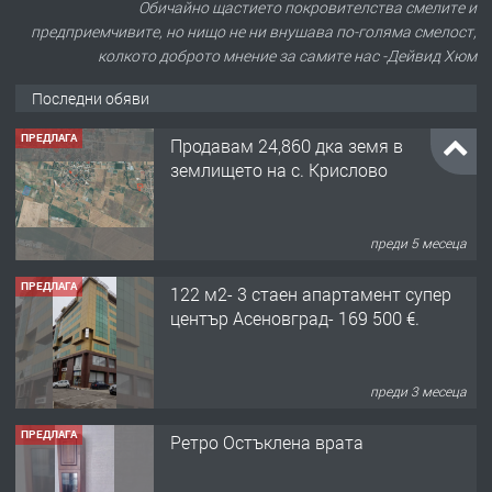
Обичайно щастието покровителства смелите и
предприемчивите, но нищо не ни внушава по-голяма смелост,
колкото доброто мнение за самите нас -Дейвид Хюм
Последни обяви
ПРЕДЛАГА
Продавам 24,860 дка земя в
землището на с. Крислово
преди 5 месеца
ПРЕДЛАГА
122 м2- 3 стаен апартамент супер
център Асеновград- 169 500 €.
преди 3 месеца
ПРЕДЛАГА
Ретро Остъклена врата