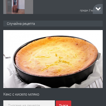
преди 3 месеца
ПРЕДЛАГА
🌟HYUNDAI i10 - 2024 | Само 55 лв./
Случайна рецепта
ден от DL RENT🌟
преди 10 месеца
ПРЕДЛАГА
Професионална броячна машина -
със сертификат от ЕЦБ
преди 1 година
ПРЕДЛАГА
Професионална зеленчукорезачка
за заведения и дома
Кекс с кисело мляко
Търси