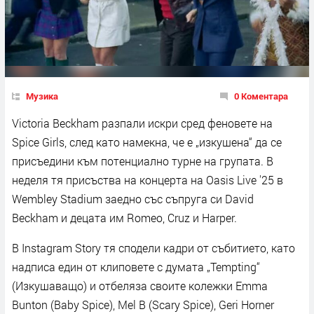
Музика
0 Коментара
Victoria Beckham разпали искри сред феновете на
Spice Girls, след като намекна, че е „изкушена“ да се
присъедини към потенциално турне на групата. В
неделя тя присъства на концерта на Oasis Live '25 в
Wembley Stadium заедно със съпруга си David
Beckham и децата им Romeo, Cruz и Harper.
В Instagram Story тя сподели кадри от събитието, като
надписа един от клиповете с думата „Tempting“
(Изкушаващо) и отбеляза своите колежки Emma
Bunton (Baby Spice), Mel B (Scary Spice), Geri Horner