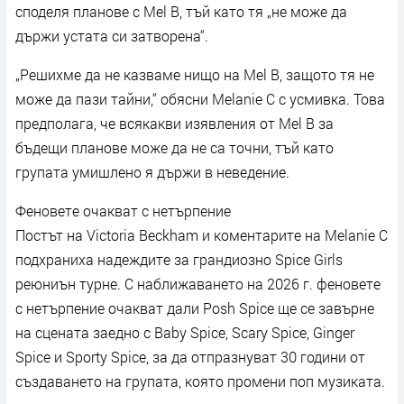
споделя планове с Mel B, тъй като тя „не може да
държи устата си затворена“.
„Решихме да не казваме нищо на Mel B, защото тя не
може да пази тайни,“ обясни Melanie C с усмивка. Това
предполага, че всякакви изявления от Mel B за
бъдещи планове може да не са точни, тъй като
групата умишлено я държи в неведение.
Феновете очакват с нетърпение
Постът на Victoria Beckham и коментарите на Melanie C
подхраниха надеждите за грандиозно Spice Girls
реюниън турне. С наближаването на 2026 г. феновете
с нетърпение очакват дали Posh Spice ще се завърне
на сцената заедно с Baby Spice, Scary Spice, Ginger
Spice и Sporty Spice, за да отпразнуват 30 години от
създаването на групата, която промени поп музиката.