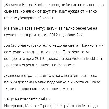
„За мен и Emma Bunton е ясно, че бихме се върнали на
сцената, но някои от другите имат нужда от малко
повече убеждаване,“ каза тя.
Melanie C изрази ентусиазъм за пълно реюниън на
групата за първи път от 2012 г., добавяйки:
„Би било най-страхотното нещо на света. Понякога ми
се струва като дълг към света.“ Тя отбеляза, че
концертите през 2019 г., макар и без Victoria Beckham,
донесоха огромна радост на феновете.
„Живеем в странен свят с много негативност. Нека
всички добавим малко подправка в живота си,“ каза
тя, цитирайки емблематичния им хит.
Защо не говорят с Mel B?
Интересно, Melanie C разкри, че групата избягва да