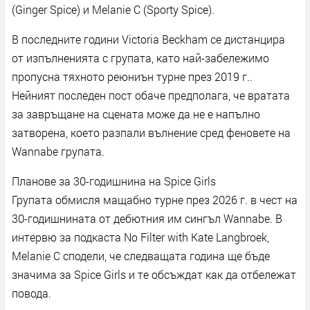
(Ginger Spice) и Melanie C (Sporty Spice).
В последните години Victoria Beckham се дистанцира
от изпълненията с групата, като най-забележимо
пропусна тяхното реюниън турне през 2019 г..
Нейният последен пост обаче предполага, че вратата
за завръщане на сцената може да не е напълно
затворена, което разпали вълнение сред феновете на
Wannabe групата.
Планове за 30-годишнина на Spice Girls
Групата обмисля мащабно турне през 2026 г. в чест на
30-годишнината от дебютния им сингъл Wannabe. В
интервю за подкаста No Filter with Kate Langbroek,
Melanie C сподели, че следващата година ще бъде
значима за Spice Girls и те обсъждат как да отбележат
повода.