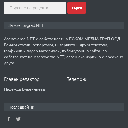
Търси
преди 1 година
ПРЕДЛАГА
Дава под наем Асеновград
За Asenovgrad.NET
Asenovgrad.NET е собственост на ЕСКОМ МЕДИА ГРУП ООД.
Всички статии, репортажи, интервюта и други текстови,
преди 2 години
графични и видео материали, публикувани в сайта, са
собственост на Asenovgrad.NET, освен ако изрично е посочено
ПРЕДЛАГА
Давам индивидуалани уроци по
друго.
Немски език
Главен редактор
Телефони
преди 2 години
Надежда Виденлиева
ПРЕДЛАГА
ремонт на покриви
Последвай ни
преди 2 години