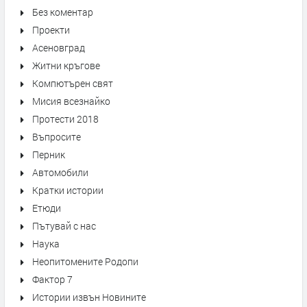
Без коментар
Проекти
Асеновград
Житни кръгове
Компютърен свят
Мисия всезнайко
Протести 2018
Въпросите
Перник
Автомобили
Кратки истории
Етюди
Пътувай с нас
Наука
Неопитомените Родопи
Фактор 7
Истории извън Новините