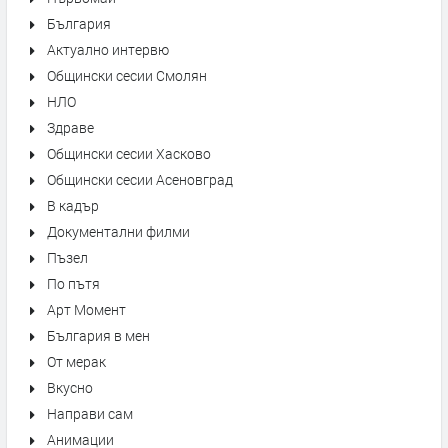
България
Актуално интервю
Общински сесии Смолян
НЛО
Здраве
Общински сесии Хасково
Общински сесии Асеновград
В кадър
Документални филми
Пъзел
По пътя
Арт Момент
България в мен
От мерак
Вкусно
Направи сам
Анимации