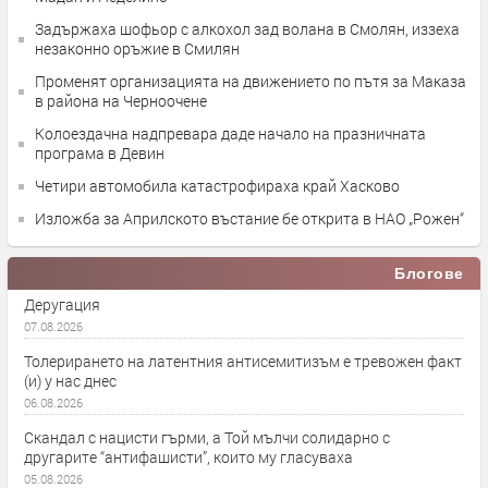
Задържаха шофьор с алкохол зад волана в Смолян, иззеха
незаконно оръжие в Смилян
Променят организацията на движението по пътя за Маказа
в района на Черноочене
Колоездачна надпревара даде начало на празничната
програма в Девин
Четири автомобила катастрофираха край Хасково
Изложба за Априлското въстание бе открита в НАО „Рожен“
Блогове
Деругация
07.08.2026
Толерирането на латентния антисемитизъм е тревожен факт
(и) у нас днес
06.08.2026
Скандал с нацисти гърми, а Той мълчи солидарно с
другарите “антифашисти”, които му гласуваха
05.08.2026