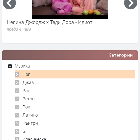
Нелина Джордж x Теди Дора - Идиот
Y
преди 4 часа
п
Категории
Музика
Поп
Джаз
Рап
Ретро
Рок
Латино
Кънтри
БГ
Класическа