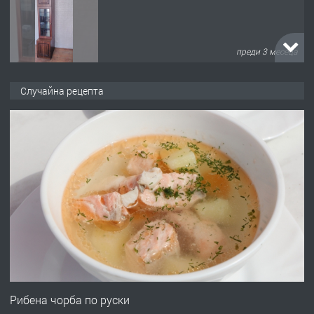
преди 3 месеца
ПРЕДЛАГА
🌟HYUNDAI i10 - 2024 | Само 55 лв./
Случайна рецепта
ден от DL RENT🌟
преди 10 месеца
ПРЕДЛАГА
Професионална броячна машина -
със сертификат от ЕЦБ
преди 1 година
ПРЕДЛАГА
Професионална зеленчукорезачка
за заведения и дома
Рибена чорба по руски