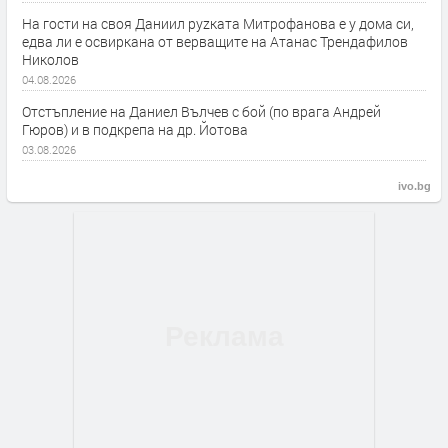
На гости на своя Даниил руzката Митрофанова е у дома си,
едва ли е освиркана от верващите на Атанас Трендафилов
Николов
04.08.2026
Отстъпление на Даниел Вълчев с бой (по врага Андрей
Гюров) и в подкрепа на др. Йотова
03.08.2026
ivo.bg