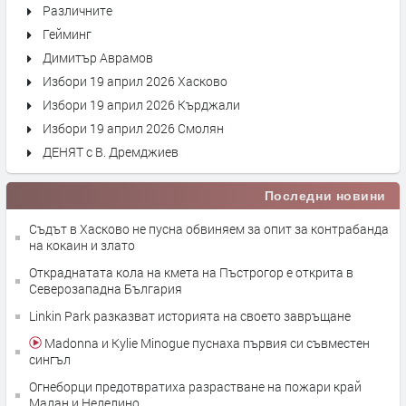
Различните
Гейминг
Димитър Аврамов
Избори 19 април 2026 Хасково
Избори 19 април 2026 Кърджали
Избори 19 април 2026 Смолян
ДЕНЯТ с В. Дремджиев
Последни новини
Съдът в Хасково не пусна обвиняем за опит за контрабанда
на кокаин и злато
Откраднатата кола на кмета на Пъстрогор е открита в
Северозападна България
Linkin Park разказват историята на своето завръщане
Madonna и Kylie Minogue пуснаха първия си съвместен
сингъл
Огнеборци предотвратиха разрастване на пожари край
Мадан и Неделино