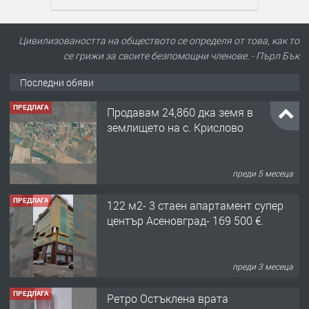
Цивилизоваността на обществото се определя от това, как то
се грижи за своите безпомощни членове. - Пърл Бък
Последни обяви
ПРЕДЛАГА
Продавам 24,860 дка земя в
землището на с. Крислово
преди 5 месеца
ПРЕДЛАГА
122 м2- 3 стаен апартамент супер
център Асеновград- 169 500 €.
преди 3 месеца
ПРЕДЛАГА
Ретро Остъклена врата