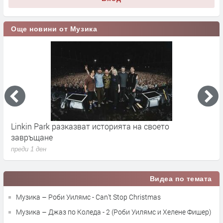
Още новини от Музика
Linkin Park разказват историята на своето
M
завръщане
с
преди 1 ден
п
Видеа по темата
Музика – Роби Уилямс - Can't Stop Christmas
Музика – Джаз по Коледа - 2 (Роби Уилямс и Хелене Фишер)