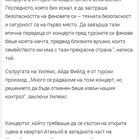
Последното, което бих искал, е да застраша
безопасността на феновете си – тяхната безопасност
и сигурност са на първо място. Да завърша тази
епична поредица от концерти пред турските си фенове
беше моята мечта, предвид близките връзки, които
семейството ми има с тази прекрасна страна.", написа
той.
Съпругата на Уилямс, Айда Фийлд, е от турски
произход. „Много се радвахме на този концерт, но
решението да бъде отменен беше извън нашия
контрол“, заключи Уилямс.
Концертът, който трябваше да се състои на открита
сцена в квартал Атакьой в западната част на