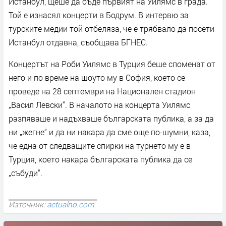
Истанбул, щеше да бъде първият на Уилямс в града.
Той е изнасял концерти в Бодрум. В интервю за
турските медии той отбеляза, че е трябвало да посети
Истанбул отдавна, съобщава БГНЕС.
Концертът на Роби Уилямс в Турция беше споменат от
него и по време на шоуто му в София, което се
проведе на 28 септември на Национален стадион
„Васил Левски“. В началото на концерта Уилямс
разпяваше и надъхваше българската публика, а за да
ни „жегне“ и да ни накара да сме още по-шумни, каза,
че една от следващите спирки на турнето му е в
Турция, което накара българската публика да се
„събуди“.
Източник:
actualno.com