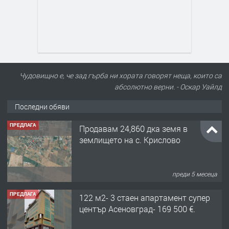
Чудовищно е, че зад гърба ни хората говорят неща, които са
абсолютно верни. - Оскар Уайлд
Последни обяви
ПРЕДЛАГА
Продавам 24,860 дка земя в
землището на с. Крислово
преди 5 месеца
ПРЕДЛАГА
122 м2- 3 стаен апартамент супер
център Асеновград- 169 500 €.