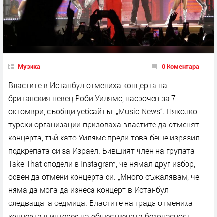
Музика
0 Коментара
Властите в Истанбул отмениха концерта на
британския певец Роби Уилямс, насрочен за 7
октомври, съобщи уебсайтът „Music-News“. Няколко
турски организации призоваха властите да отменят
концерта, тъй като Уилямс преди това беше изразил
подкрепата си за Израел. Бившият член на групата
Take That сподели в Instagram, че нямал друг избор,
освен да отмени концерта си. „Много съжалявам, че
няма да мога да изнеса концерт в Истанбул
следващата седмица. Властите на града отмениха
концерта в интерес на обществената безопасност.