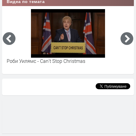
Видеа по темата
Роби Уилямс - Can't Stop Christmas
Д