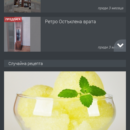
преди 3 месеца
ПРЕДЛАГА
Ретро Остъклена врата
преди 3 месеца
ПРЕДЛАГА
🌟HYUNDAI i10 - 2024 | Само 55 лв./
Случайна рецепта
ден от DL RENT🌟
преди 10 месеца
ПРЕДЛАГА
Професионална броячна машина -
със сертификат от ЕЦБ
преди 1 година