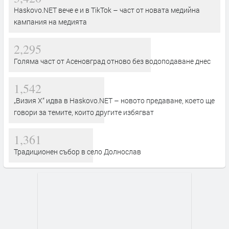
Haskovo.NET вече е и в TikTok – част от новата медийна
кампания на медията
2,295
Голяма част от Асеновград отново без водоподаване днес
1,542
„Визия Х“ идва в Haskovo.NET – новото предаване, което ще
говори за темите, които другите избягват
1,361
Традиционен събор в село Долнослав