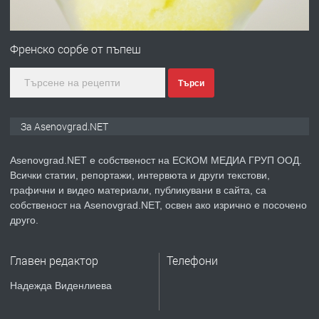
ПРЕДЛАГА
Професионална зеленчукорезачка
за заведения и дома
Френско сорбе от пъпеш
Търси
преди 1 година
ПРЕДЛАГА
Дава под наем Асеновград
За Asenovgrad.NET
Asenovgrad.NET е собственост на ЕСКОМ МЕДИА ГРУП ООД.
Всички статии, репортажи, интервюта и други текстови,
преди 2 години
графични и видео материали, публикувани в сайта, са
собственост на Asenovgrad.NET, освен ако изрично е посочено
ПРЕДЛАГА
Давам индивидуалани уроци по
друго.
Немски език
Главен редактор
Телефони
преди 2 години
Надежда Виденлиева
ПРЕДЛАГА
ремонт на покриви