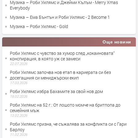
Музика – Роби Уилямс и Джейми Кълъм - Merry Xmas
Everybody
Музика – Ема Бънтън и Роби Уилямс - 2 Become 1
Музика – Роби Уилямс - Gold
Още новини
Роби Уилямс с чувство за хумор след „кокаиновата“
конспирация, в която уж се замеси
22.07.2026
Роби Уилямс започва нов етап в кариерата си без
досегашния си мениджърски екип
17.03.2026
Роби Уилямс избра Бахамите за свой нов дом
19.02.2026
Роби Уилямс на 52 г.: От лошото момче на бритпопа до
семейния мъж
13.02.2026
Роби Уилямс призна, че съжалява за конфликта си с Гари
Барлоу
11.02.2026