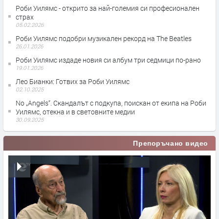
Роби Уилямс - открито за най-големия си професионален
страх
05.02.2026
Роби Уилямс подобри музикален рекорд на The Beatles
26.01.2026
Роби Уилямс издаде новия си албум три седмици по-рано
19.01.2026
Лео Бианки: Готвих за Роби Уилямс
02.10.2025
No „Angels“. Скандалът с подкупа, поискан от екипа на Роби
Уилямс, отекна и в световните медии
30.09.2025
Препоръчано видео