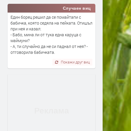
Случаен виц
Един борец решил да се помайтапи с
бабичка, която седяла на пейката. Отишъл
при нея и казал:
- Бабо, мина ли от тука една каруца с
маймуни?
- А, ти случайно да не си паднал от нея? -
отговорила бабичката.
Покажи друг виц