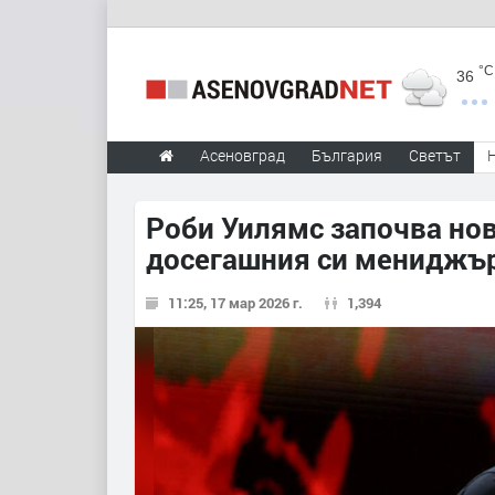
°C
36
Асеновград
България
Светът
Роби Уилямс започва нов
досегашния си мениджъ
11:25, 17 мар 2026 г.
1,394