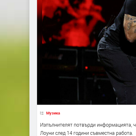
Музика
Изпълнителят потвърди информацията, ч
Лоуни след 14 години съвместна работа.