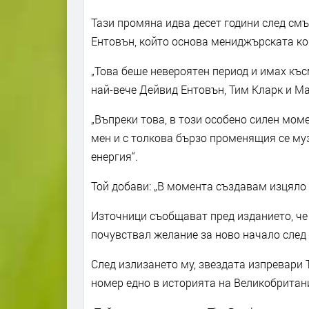
Тази промяна идва десет години след см
Ентовън, който основа мениджърската ком
„Това беше невероятен период и имах къс
най-вече Дейвид Ентовън, Тим Кларк и Ма
„Въпреки това, в този особено силен мом
мен и с толкова бързо променящия се муз
енергия“.
Той добави: „В момента създавам изцяло
Източници съобщават пред изданието, че 
почувствал желание за ново начало след у
След излизането му, звездата изпревари 
номер едно в историята на Великобритан