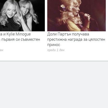
 и Kylie Minogue
Доли Партън получава
а първия си съвместен
престижна награда за цялостен
принос
ден
преди 1 ден