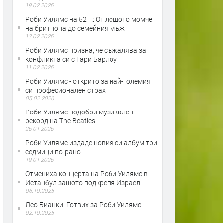
19.02.2026
Роби Уилямс на 52 г.: От лошото момче
на бритпопа до семейния мъж
13.02.2026
Роби Уилямс призна, че съжалява за
конфликта си с Гари Барлоу
11.02.2026
Роби Уилямс - открито за най-големия
си професионален страх
05.02.2026
Роби Уилямс подобри музикален
рекорд на The Beatles
26.01.2026
Роби Уилямс издаде новия си албум три
седмици по-рано
19.01.2026
Отмениха концерта на Роби Уилямс в
Истанбул защото подкрепя Израел
06.10.2025
Лео Бианки: Готвих за Роби Уилямс
02.10.2025