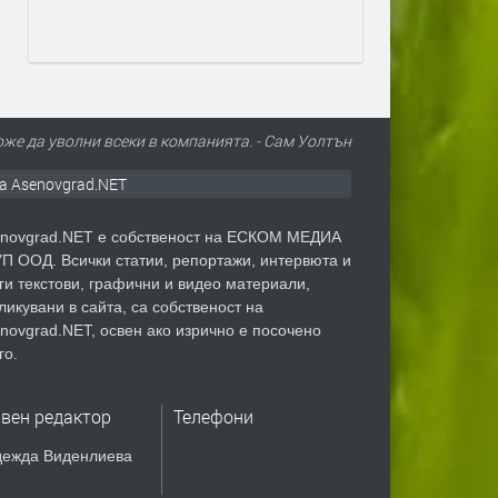
оже да уволни всеки в компанията. - Сам Уолтън
а Asenovgrad.NET
novgrad.NET е собственост на ЕСКОМ МЕДИА
П ООД. Всички статии, репортажи, интервюта и
ги текстови, графични и видео материали,
ликувани в сайта, са собственост на
novgrad.NET, освен ако изрично е посочено
го.
авен редактор
Телефони
ежда Виденлиева