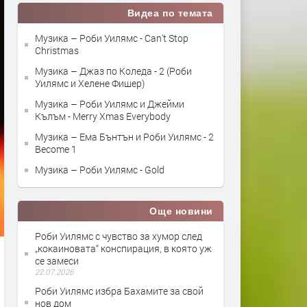
Видеа по темата
Музика – Роби Уилямс - Can't Stop
Christmas
Музика – Джаз по Коледа - 2 (Роби
Уилямс и Хелене Фишер)
Музика – Роби Уилямс и Джейми
Кълъм - Merry Xmas Everybody
Музика – Ема Бънтън и Роби Уилямс - 2
Become 1
Музика – Роби Уилямс - Gold
Още новини
Роби Уилямс с чувство за хумор след
„кокаиновата“ конспирация, в която уж
се замеси
22.07.2026
Роби Уилямс избра Бахамите за свой
нов дом