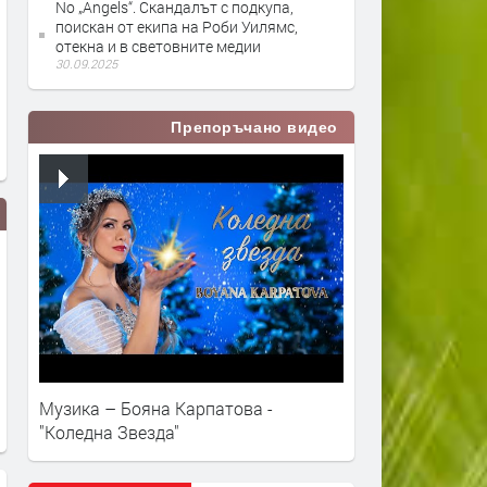
No „Angels“. Скандалът с подкупа,
поискан от екипа на Роби Уилямс,
отекна и в световните медии
30.09.2025
Препоръчано видео
Ема Бънтън и Роби Уилямс - 2
Роби Уилямс - Gold
Музика – Бояна Карпатова -
Become 1
"Коледна Звезда"