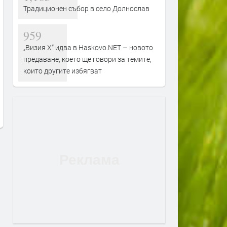
Традиционен събор в село Долнослав
959
„Визия Х“ идва в Haskovo.NET – новото
предаване, което ще говори за темите,
които другите избягват
Янка Рупкина и „Мистерията на
„Опера на площада“ 2026
българските гласове“ звучат в
завършва с грандиозен г
новия сингъл на Ели Годлинг
спектакъл
преди 1 ден
преди 1 ден