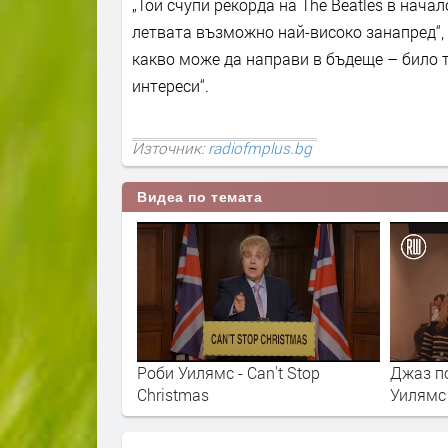
„Той счупи рекорда на The Beatles в нача
летвата възможно най-високо занапред“, 
какво може да направи в бъдеще – било т
интереси“.
Източник:
radiofmplus.bg
Видеа по темата
Gold
Роби Уилямс - Can't Stop
Джаз по
Christmas
Уилямс