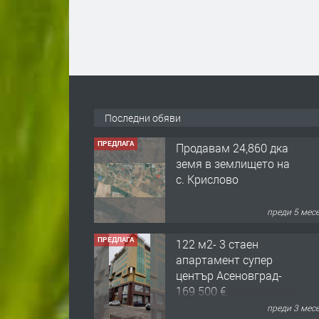
Последни обяви
ПРЕДЛАГА
Продавам 24,860 дка
земя в землището на
с. Крислово
преди 5 мес
ПРЕДЛАГА
122 м2- 3 стаен
апартамент супер
център Асеновград-
169 500 €.
преди 3 мес