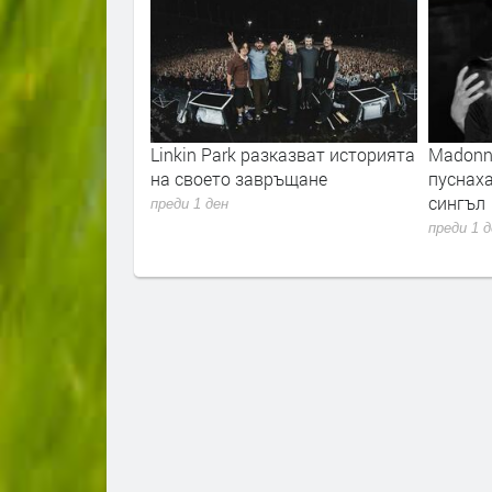
 „Unlimited“
Linkin Park разказват историята
Madonna
евски“ на 23
на своето завръщане
пуснах
зплатно за
сингъл
преди 1 ден
преди 1 