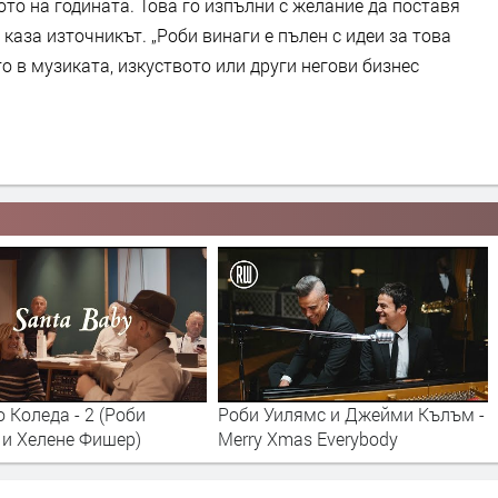
лото на годината. Това го изпълни с желание да поставя
каза източникът. „Роби винаги е пълен с идеи за това
о в музиката, изкуството или други негови бизнес
 Коледа - 2 (Роби
Роби Уилямс и Джейми Кълъм -
 и Хелене Фишер)
Merry Xmas Everybody