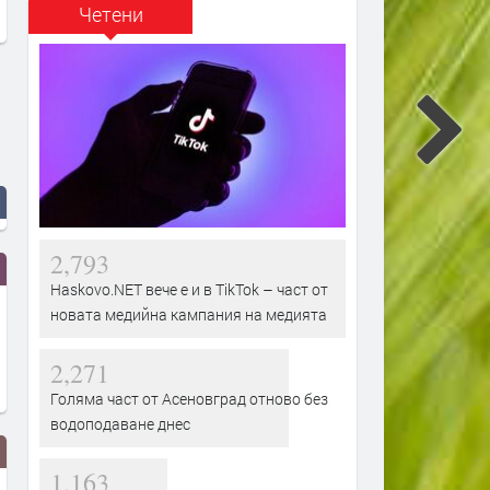
Четени
2,793
Haskovo.NET вече е и в TikTok – част от
новата медийна кампания на медията
2,271
Голяма част от Асеновград отново без
водоподаване днес
1,163