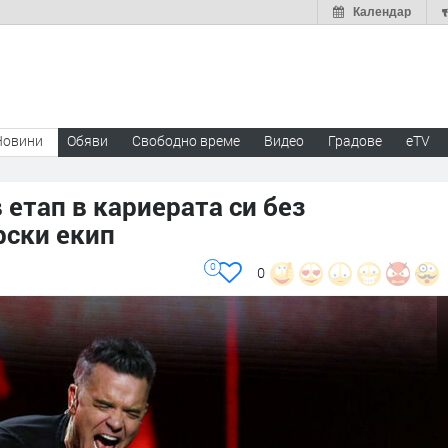
Календар
Новини
Обяви
Свободно време
Видео
Градове
eTV
 етап в кариерата си без
рски екип
0
0