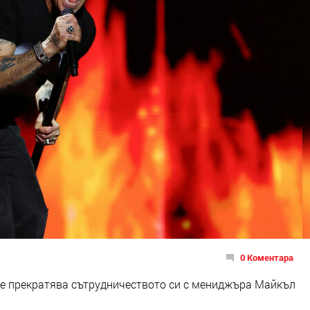
0 Коментара
е прекратява сътрудничеството си с мениджъра Майкъл