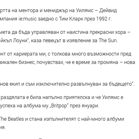
ъртта на ментора и мениджър на Уилямс – Дейвид
пания ie:music заедно с Тим Кларк през 1992 г.
мета да бъда управляван от наистина прекрасни хора –
йкъл Лоуни“, каза певецът в изявление за The Sun.
ент от кариерата ми, с толкова много възможности пред
икален бизнес, почувствах, че е време за промяна – нова
 нов екип и съм изключително развълнуван за бъдещето“.
раздялата е била напълно приятелска и че Уилямс е
спеха на албума му „Britpop“ през януари.
The Beatles и стана изпълнителят с най-много албуми
ия.