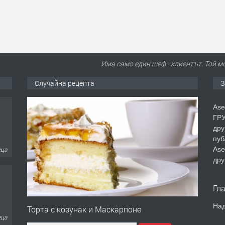
Има само един шеф - клиентът. Той м
Случайна рецепта
З
Ase
ГРУ
дру
пуб
Ase
еца
дру
Гл
Над
Торта с козунак и Маскарпоне
еца