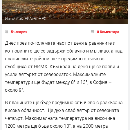
Източник: EPA/БГНЕС
България
0 Коментара
Днес през по-голямата част от деня в равнините и
котловините ще се задържи облачно и мъгливо, а над
планинските райони ще е предимно слънчево,
съобщиха от НИМХ. Към края на деня ще се появи и
усили вятърът от североизток. Максималните
температури ще бъдат между 8° и 13°, в София –
около 9°.
В планините ще бъде предимно слънчево с разкъсана
висока облачност. Ще духа слаб вятър от северната
четвърт. Максималната температура на височина
1200 метра ще бъде около 10°, а на 2000 метра –