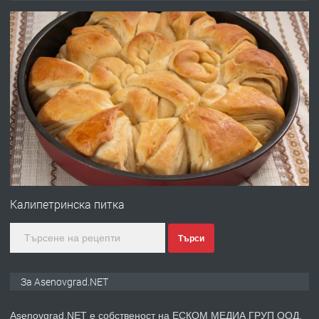
преди 1 година
ПРЕДЛАГА
Професионална зеленчукорезачка
за заведения и дома
преди 1 година
ПРЕДЛАГА
Дава под наем Асеновград
Калипетринска питка
Търси
преди 2 години
ПРЕДЛАГА
Давам индивидуалани уроци по
За Asenovgrad.NET
Немски език
Asenovgrad.NET е собственост на ЕСКОМ МЕДИА ГРУП ООД.