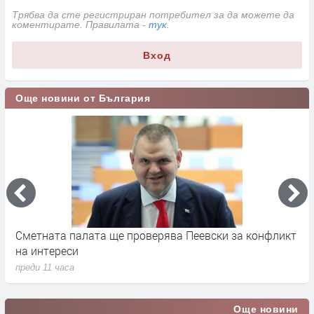
Трябва да сте регистриран потребител за да можете да
коментирате. Правилата -
тук
.
Вход
Още новини от България
Сметната палата ще провeрява Пеевски за конфликт
Д
на интереси
х
преди 11 часа
п
Още новини