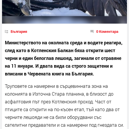
България
0 Коментара
Министерството на околната среда и водите реагира,
след като в Котленския Балкан бяха открити шест
черни и един белоглав лешояд, загинали от отравяне
на 11 януари. И двата вида са строго защитени и
вписани в Червената книга на България.
Труповете са намерени в сърцевинната зона на
колонията в Източна Стара планина, в близост до
асфалтовия път през Котленския проход. Част от
птиците са открити на по-късен етап, тъй като два от
черните лешояди не са били оборудвани със
сателитни предаватели и са намерени под гнездата си.