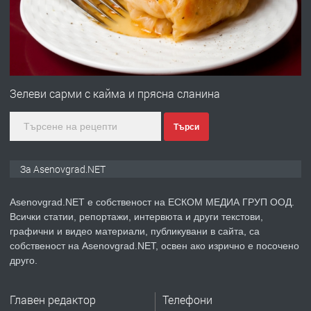
преди 1 година
ПРЕДЛАГА
Професионална зеленчукорезачка
за заведения и дома
Зелеви сарми с кайма и прясна сланина
Търси
преди 1 година
ПРЕДЛАГА
Дава под наем Асеновград
За Asenovgrad.NET
Asenovgrad.NET е собственост на ЕСКОМ МЕДИА ГРУП ООД.
Всички статии, репортажи, интервюта и други текстови,
преди 2 години
графични и видео материали, публикувани в сайта, са
собственост на Asenovgrad.NET, освен ако изрично е посочено
ПРЕДЛАГА
Давам индивидуалани уроци по
друго.
Немски език
Главен редактор
Телефони