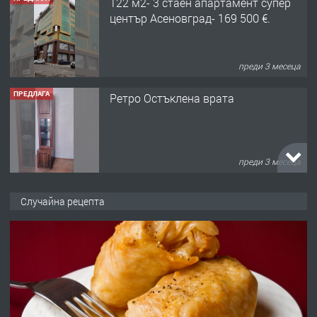
122 м2- 3 стаен апартамент супер
център Асеновград- 169 500 €.
преди 3 месеца
ПРЕДЛАГА
Ретро Остъклена врата
преди 3 месеца
ПРЕДЛАГА
🌟HYUNDAI i10 - 2024 | Само 55 лв./
Случайна рецепта
ден от DL RENT🌟
преди 10 месеца
ПРЕДЛАГА
Професионална броячна машина -
със сертификат от ЕЦБ