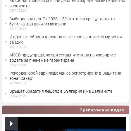
МОСВ настоява за спешни действия заради ниските нива на
язовирите
05.11.2024
Амбициозна цел: От 2026 г. 20 стотинки срещу върната
бутилка във всички магазини
01.11.2024
И адвокат обвини държавата, че крие данните за мръсния
въздух
14.10.2024
МОСВ предупреди, че при сегашните нива на язовирите
водата за пиене не е гарантирана
02.07.2024
Рекорден брой едри лешояди са регистрирани в Защитена
зона "Сакар"
28.09.2023
Връщат брадатия лешояд в България и на Балканите
01.08.2023
Препоръчано видео