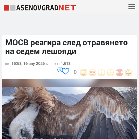
МОСВ реагира след отравянето
на седем лешояди
15:58, 16 яну 2026 г.
1,613
0
0