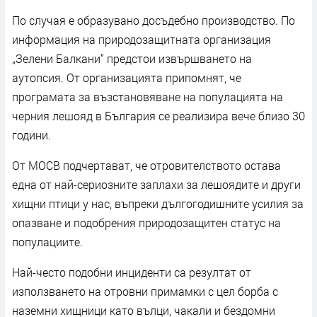
По случая е образувано досъдебно производство. По
информация на природозащитната организация
„Зелени Балкани“ предстои извършването на
аутопсия. От организацията припомнят, че
програмата за възстановяване на популацията на
черния лешояд в България се реализира вече близо 30
години.
От МОСВ подчертават, че отровителството остава
една от най-сериозните заплахи за лешоядите и други
хищни птици у нас, въпреки дългогодишните усилия за
опазване и подобрения природозащитен статус на
популациите.
Най-често подобни инциденти са резултат от
използването на отровни примамки с цел борба с
наземни хищници като вълци, чакали и бездомни