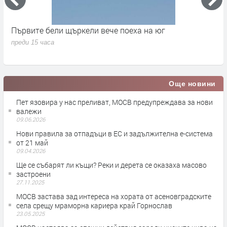
Първите бели щъркели вече поеха на юг
С
н
преди 15 часа
п
Още новини
Пет язовира у нас преливат, МОСВ предупреждава за нови
валежи
09.06.2026
Нови правила за отпадъци в ЕС и задължителна е-система
от 21 май
09.04.2026
Ще се събарят ли къщи? Реки и дерета се оказаха масово
застроени
27.11.2025
МОСВ застава зад интереса на хората от асеновградските
села срещу мраморна кариера край Горнослав
23.05.2025