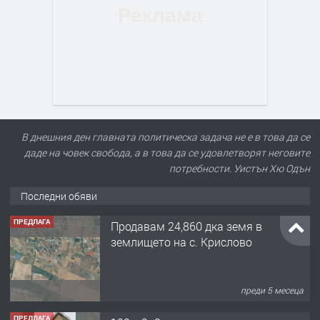
В днешния ден главната политическа задача не е в това да се
даде на човек свобода, а в това да се удовлетворят неговите
потребности. Уистън Хю Одън
Последни обяви
ПРЕДЛАГА
Продавам 24,860 дка земя в
землището на с. Крислово
преди 5 месеца
ПРЕДЛАГА