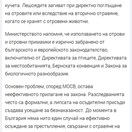
кучета. Лешоядите загиват при директно поглъщане
на отровите или вследствие на вторично отравяне,
когато се хранят с отровени животни.
Министерството напомня, че използването на отрови
и отровни примамки е изрично забранено от
българското и европейското законодателство,
включително от Директивата за птиците, Директивата
за местообитанията, Бернската конвенция и Закона за
биологичното разнообразие.
Основен проблем, според МОСВ, остава
неефективното прилагане на закона. Разследванията
често са формални, а липсата на осъдителни присъди
създава усещане за безнаказаност. До момента в
България няма нито един случай на ефективно
осъждане за престъпления, свързани с отравяне на