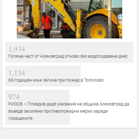
1,934
Голяма част от Асеновград отново без водоподаване днес
1,134
60-годишен мъж загина при пожар в Тополово
974
РИОСВ – Пловдив даде указания на община Асеновград да
въведе засилени противопожарни мерки заради
горещините