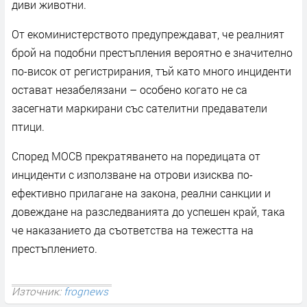
диви животни.
От екоминистерството предупреждават, че реалният
брой на подобни престъпления вероятно е значително
по-висок от регистрирания, тъй като много инциденти
остават незабелязани – особено когато не са
засегнати маркирани със сателитни предаватели
птици.
Според МОСВ прекратяването на поредицата от
инциденти с използване на отрови изисква по-
ефективно прилагане на закона, реални санкции и
довеждане на разследванията до успешен край, така
че наказанието да съответства на тежестта на
престъплението.
Източник:
frognews