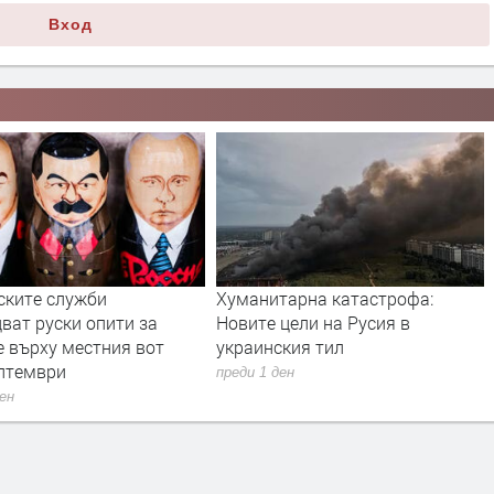
Вход
ските служби
Хуманитарна катастрофа:
ват руски опити за
Новите цели на Русия в
е върху местния вот
украинския тил
ептември
преди 1 ден
ден