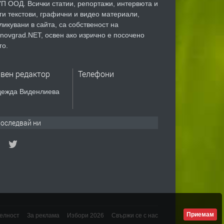
П ООД. Всички статии, репортажи, интервюта и
ги текстови, графични и видео материали,
ликувани в сайта, са собственост на
novgrad.NET, освен ако изрично е посочено
го.
авен редактор
Телефони
ежда Виденлиева
оследвай ни
Приемам
елност
За реклама
Избори 2026
Свържи се с нас