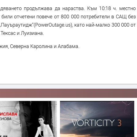
дяването продължава да нараства. Към 10:18 ч. местно
а били отчетени повече от 800 000 потребители в САЩ без
„Пауъраутидж“(PowerOutage.us), като най-малко 300 000 от
 Тексас и Луизиана.
жия, Северна Каролина и Алабама.