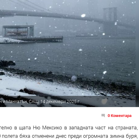
 и Манхатън, САЩ. 14 декември 2025 г.
0 Коментара
елно в щата Ню Мексико в западната част на страната,
0 полета бяха отменени днес преди огромната зимна буря,