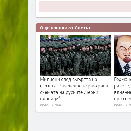
Още новини от Светът
ори с пожарите
Милиони след смъртта на
Герман
нологиите vs.
фронта: Разследване разкрива
разслед
и
схемата на руските „черни
влияни
вдовици“
през с
преди 1 ден
преди 1 