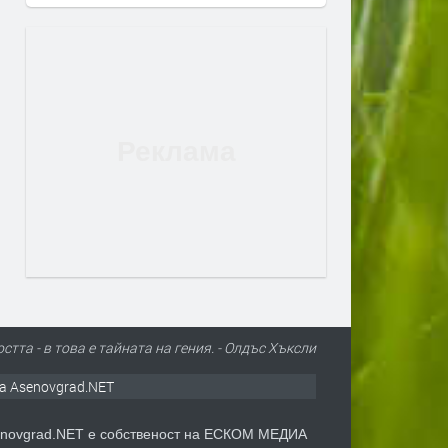
стта - в това е тайната на гения. - Олдъс Хъксли
а Asenovgrad.NET
novgrad.NET е собственост на ЕСКОМ МЕДИА