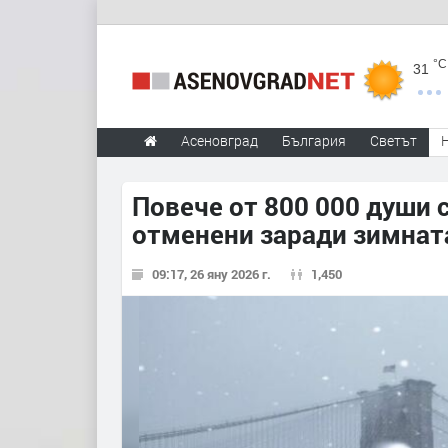
°C
31
Асеновград
България
Светът
Повече от 800 000 души с
отменени заради зимнат
09:17, 26 яну 2026 г.
1,450