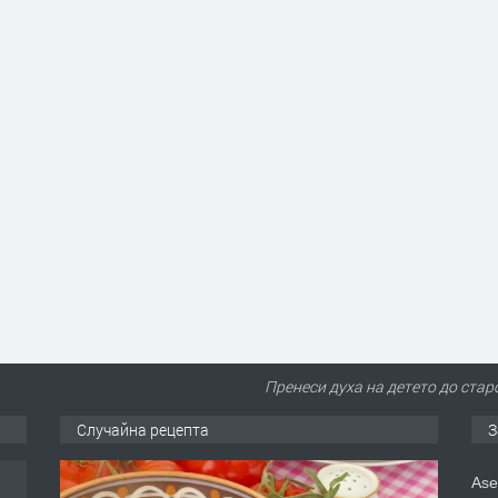
Пренеси духа на детето до старо
Случайна рецепта
З
Ase