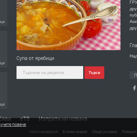
ГРУ
дру
пуб
Ase
еца
дру
Гл
Над
Супа от яребици
еца
Търси
П
еца
бяви
еТВ
Изпрати ни новина
учете повече
.
Мобилна версия
Етичен кодекс
Общи условия
Поверит