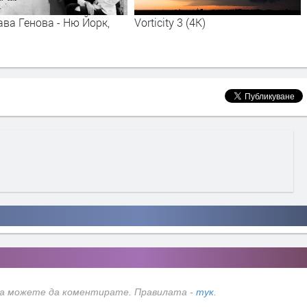
ва Генова - Ню Йорк,
Vorticity 3 (4K)
да можете да коментирате. Правилата -
тук
.