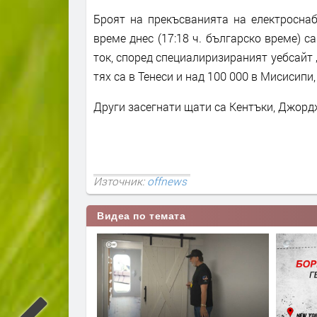
Броят на прекъсванията на електроснаб
време днес (17:18 ч. българско време) с
ток, според специалиризираният уебсайт 
тях са в Тенеси и над 100 000 в Мисисипи,
Други засегнати щати са Кентъки, Джорд
Източник:
offnews
Видеа по темата