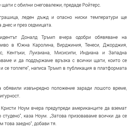
 щати с обилни снеговалежи, предаде Ройтерс.
суграшица, леден дъжд и опасно ниски температури ще
а днес и през седмицата.
езидентът Доналд Тръмп вчера одобри обявяване на
ниво в Южна Каролина, Вирджиния, Тенеси, Джорджия,
ас, Кентъки, Луизиана, Мисисипи, Индиана и Западна
ваме и да поддържаме връзка с всички щати, които се
 и се топлете“, написа Тръмп в публикация в платформата
а обявили извънредно положение заради лошото време,
игурност.
 Кристи Ноум вчера предупреди американците да вземат
 студено“, каза Ноум. „Затова призоваваме всички да се
м това заедно“, добави тя.