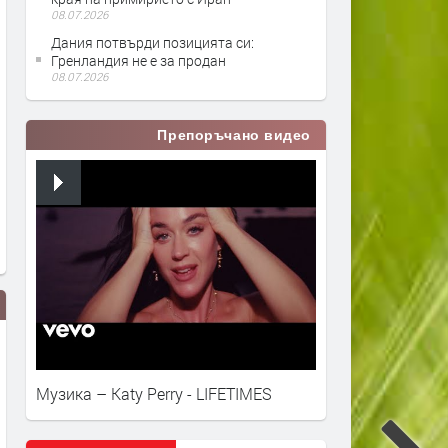
08.07.2026
Дания потвърди позицията си:
Гренландия не е за продан
08.07.2026
Препоръчано видео
Музика – Katy Perry - LIFETIMES