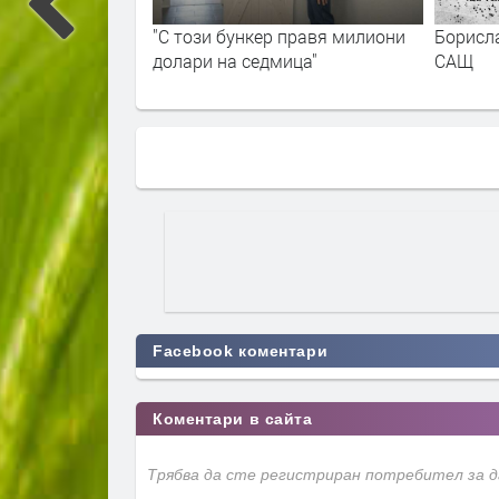
ави 4 хасковски
"С този бункер правя милиони
Борисла
долари на седмица"
САЩ
Facebook коментари
Коментари в сайта
Трябва да сте регистриран потребител за 