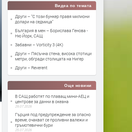
Видеа по темата
Други – "С този бункер правя милиони
долари на седмица"
България в мен – Борислава Генова -
Ню Йорк, САЩ
Забавни – Vorticity 3 (4K)
Други – Пясъчна стена, висока стотици
метри, обгради столицата на Нигер
Други – Reverent
Още новини
В САЩ работят по плаващ мини-АЕЦ и
центрове за данни в океана
29.07.2026
Гърция под предупреждение за опасно
време, очакват се проливни валежи и
гръмотевични бури
25.07.2026