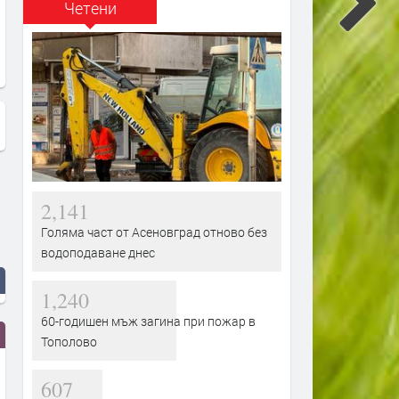
Четени
Пясъчна стена, висока стотици
Reverent
метри, обгради столицата на
Нигер
2,141
Голяма част от Асеновград отново без
водоподаване днес
1,240
60-годишен мъж загина при пожар в
Тополово
607