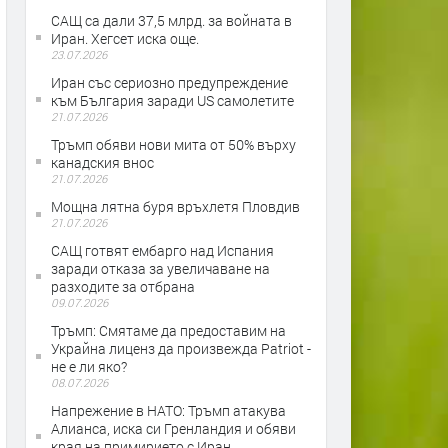
САЩ са дали 37,5 млрд. за войната в
Иран. Хегсет иска още.
23.07.2026
Иран със сериозно предупреждение
към България заради US самолетите
21.07.2026
Тръмп обяви нови мита от 50% върху
канадския внос
21.07.2026
Мощна лятна буря връхлетя Пловдив
21.07.2026
САЩ готвят ембарго над Испания
заради отказа за увеличаване на
разходите за отбрана
09.07.2026
Тръмп: Смятаме да предоставим на
Украйна лиценз да произвежда Patriot -
не е ли яко?
08.07.2026
Напрежение в НАТО: Тръмп атакува
Алианса, иска си Гренландия и обяви
края на примирието с Иран