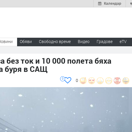
Календар
Новини
Обяви
Свободно време
Видео
Градове
eTV
а без ток и 10 000 полета бяха
а буря в САЩ
0
0