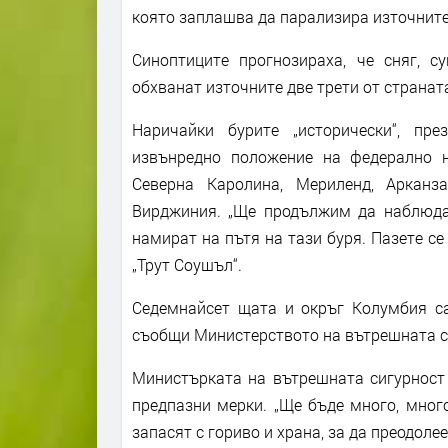
която заплашва да парализира източните
Синоптиците прогнозираха, че сняг, 
обхванат източните две трети от странат
Наричайки бурите „исторически“, пр
извънредно положение на федерално 
Северна Каролина, Мериленд, Арканз
Вирджиния. „Ще продължим да наблюда
намират на пътя на тази буря. Пазете се
„Трут Соушъл“.
Седемнайсет щата и окръг Колумбия с
съобщи Министерството на вътрешната с
Министърката на вътрешната сигурност
предпазни мерки. „Ще бъде много, много
запасят с гориво и храна, за да преодолее